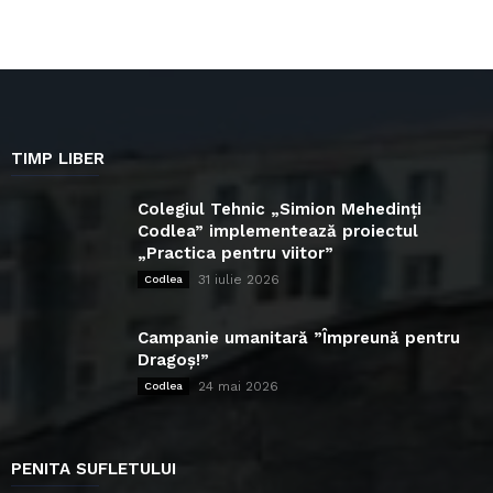
TIMP LIBER
Colegiul Tehnic „Simion Mehedinți
Codlea” implementează proiectul
„Practica pentru viitor”
31 iulie 2026
Codlea
Campanie umanitară ”Împreună pentru
Dragoș!”
24 mai 2026
Codlea
PENITA SUFLETULUI