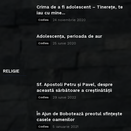
Crima de a fi adolescent – Tinerețe, te
iau cu mine...
24 noiembrie 2020
Codlea
Adolescența, perioada de aur
25 iunie 2020
Codlea
RELIGIE
Sf. Apostoli Petru și Pavel, despre
această sărbătoare a creștinătății
29 iunie 2022
Codlea
În Ajun de Bobotează preotul sfințește
casele oamenilor
5 ianuarie 2021
Codlea