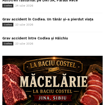
Autotren răsturnat pe DN73A, Pârâul Rece
24 iulie 2026
Codlea
Grav accident în Codlea. Un tânăr și-a pierdut viața
23 iulie 2026
Codlea
Grav accident între Codlea și Hălchiu
23 iulie 2026
Codlea