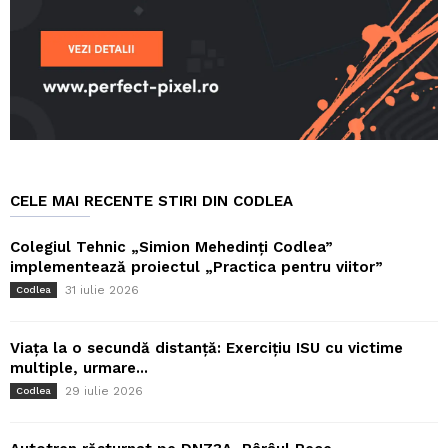
CELE MAI RECENTE STIRI DIN CODLEA
Colegiul Tehnic „Simion Mehedinți Codlea”
implementează proiectul „Practica pentru viitor”
31 iulie 2026
Codlea
Viața la o secundă distanță: Exercițiu ISU cu victime
multiple, urmare...
29 iulie 2026
Codlea