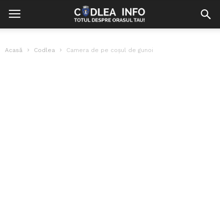
Acasă
Codlea
Camera de pe coșul de gunoi