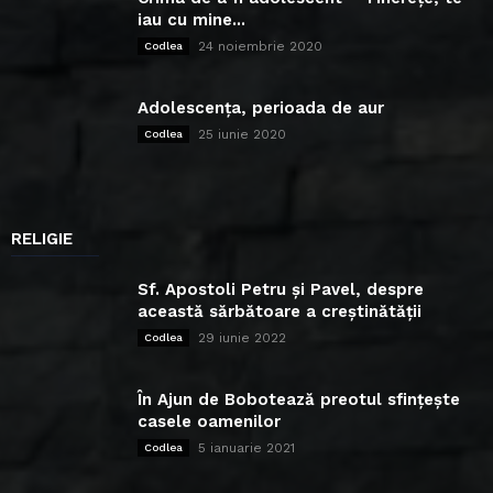
iau cu mine...
24 noiembrie 2020
Codlea
Adolescența, perioada de aur
25 iunie 2020
Codlea
RELIGIE
Sf. Apostoli Petru și Pavel, despre
această sărbătoare a creștinătății
29 iunie 2022
Codlea
În Ajun de Bobotează preotul sfințește
casele oamenilor
5 ianuarie 2021
Codlea