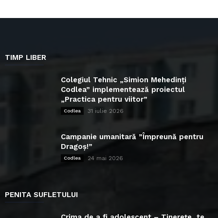
TIMP LIBER
Colegiul Tehnic „Simion Mehedinți
Codlea” implementează proiectul
„Practica pentru viitor”
31 iulie 2026
Codlea
Campanie umanitară ”Împreună pentru
Dragoș!”
24 mai 2026
Codlea
PENITA SUFLETULUI
Crima de a fi adolescent – Tinerețe, te