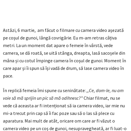
Astăzi, 6 martie, am făcut o filmare cu camera video așezată
pe coșul de gunoi, lângă covrigărie. Eu m-am retras câțiva
metri. La un moment dat apare o femeie în vârstă, vede
camera, se dă roată, se uită stânga, dreapta, lasă sacoșele din
mâna și cu cotul împinge camera în coșul de gunoi. Moment în
care apar și îi spun să își vadă de drum, să lase camera video în
pace.
În replică femeia îmi spune cu seninătate:
,,Ce, dom-le, nu am
voie să mă sprijin un pic să mă odihnesc?”
Chiar filmat, nu se
vede că aceasta ar fi intenționat să ia camera video, iar mie nu
mi-a trecut prin cap să îi fac poze sau să o las să plece cu
aparatura. Mai mult de atât, oricare om care ar fi văzut o
camera video pe un coș de gunoi, nesupravegheată, ar fi luat-o