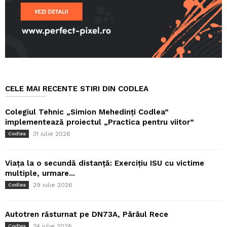
CELE MAI RECENTE STIRI DIN CODLEA
Colegiul Tehnic „Simion Mehedinți Codlea”
implementează proiectul „Practica pentru viitor”
31 iulie 2026
Codlea
Viața la o secundă distanță: Exercițiu ISU cu victime
multiple, urmare...
29 iulie 2026
Codlea
Autotren răsturnat pe DN73A, Pârâul Rece
24 iulie 2026
Codlea