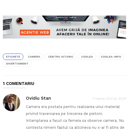
ETICHETE
CAMERA
CENTRU ISTORIC
CODLEA
CODLEA-INFO
DIVERTISMENT
1 COMENTARIU
Ovidiu Stan
7 martie 2013 at 00:37
Camera era postata pentru realizarea unui material
privind traversarea pe trecerea de pietoni.
Intamplarea a facut ca femeia sa observe camera. Nu
contesta nimeni faptul ca altcineva nu s-ar fi atins de