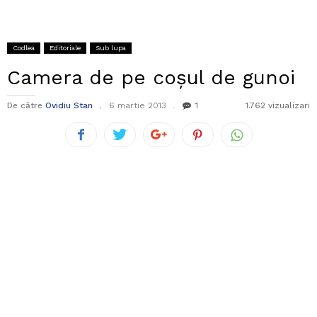
Codlea
Editoriale
Sub lupa
Camera de pe coșul de gunoi
De către
Ovidiu Stan
6 martie 2013
1
1.762 vizualizari