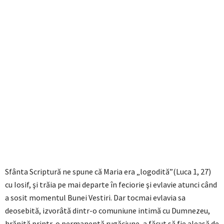
Sfânta Scriptură ne spune că Maria era „logodită”(Luca 1, 27)
cu Iosif, şi trăia pe mai departe în feciorie şi evlavie atunci când
a sosit momentul Bunei Vestiri. Dar tocmai evlavia sa
deosebită, izvorâtă dintr-o comuniune intimă cu Dumnezeu,
hrănită printr-o permanentă rugăciune, a făcut să fie aleasă de