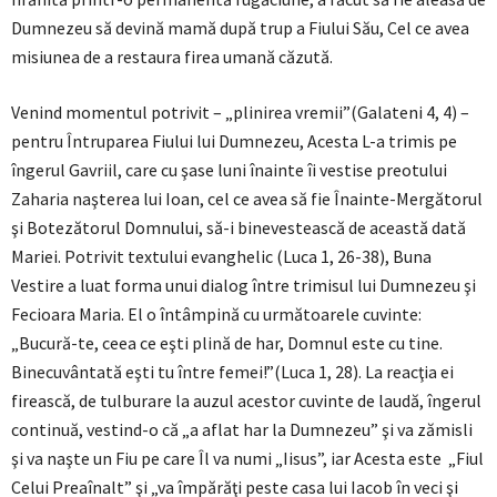
Dumnezeu să devină mamă după trup a Fiului Său, Cel ce avea
misiunea de a restaura firea umană căzută.
Venind momentul potrivit – „plinirea vremii”(Galateni 4, 4) –
pentru Întruparea Fiului lui Dumnezeu, Acesta L-a trimis pe
îngerul Gavriil, care cu şase luni înainte îi vestise preotului
Zaharia naşterea lui Ioan, cel ce avea să fie Înainte-Mergătorul
şi Botezătorul Domnului, să-i binevestească de această dată
Mariei. Potrivit textului evanghelic (Luca 1, 26-38), Buna
Vestire a luat forma unui dialog între trimisul lui Dumnezeu şi
Fecioara Maria. El o întâmpină cu următoarele cuvinte:
„Bucură-te, ceea ce eşti plină de har, Domnul este cu tine.
Binecuvântată eşti tu între femei!”(Luca 1, 28). La reacţia ei
firească, de tulburare la auzul acestor cuvinte de laudă, îngerul
continuă, vestind-o că „a aflat har la Dumnezeu” şi va zămisli
şi va naşte un Fiu pe care Îl va numi „Iisus”, iar Acesta este „Fiul
Celui Preaînalt” şi „va împărăţi peste casa lui Iacob în veci şi