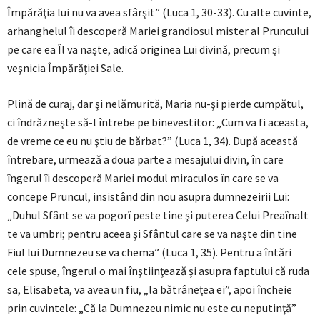
Împărăţia lui nu va avea sfârşit” (Luca 1, 30-33). Cu alte cuvinte,
arhanghelul îi descoperă Mariei grandiosul mister al Pruncului
pe care ea Îl va naşte, adică originea Lui divină, precum şi
veşnicia Împărăţiei Sale.
Plină de curaj, dar şi nelămurită, Maria nu-şi pierde cumpătul,
ci îndrăzneşte să-l întrebe pe binevestitor: „Cum va fi aceasta,
de vreme ce eu nu ştiu de bărbat?” (Luca 1, 34). După această
întrebare, urmează a doua parte a mesajului divin, în care
îngerul îi descoperă Mariei modul miraculos în care se va
concepe Pruncul, insistând din nou asupra dumnezeirii Lui:
„Duhul Sfânt se va pogorî peste tine şi puterea Celui Preaînalt
te va umbri; pentru aceea şi Sfântul care se va naşte din tine
Fiul lui Dumnezeu se va chema” (Luca 1, 35). Pentru a întări
cele spuse, îngerul o mai înştiinţează şi asupra faptului că ruda
sa, Elisabeta, va avea un fiu, „la bătrâneţea ei”, apoi încheie
prin cuvintele: „Că la Dumnezeu nimic nu este cu neputinţă”