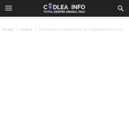
Acasă
Codlea
Buna Vestire, sărbătoare ce copleșește prin semnificația ei