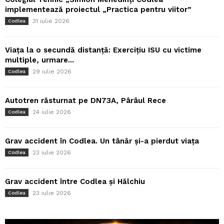
implementează proiectul „Practica pentru viitor”
31 iulie 2026
Codlea
Viața la o secundă distanță: Exercițiu ISU cu victime
multiple, urmare...
29 iulie 2026
Codlea
Autotren răsturnat pe DN73A, Pârâul Rece
24 iulie 2026
Codlea
Grav accident în Codlea. Un tânăr și-a pierdut viața
23 iulie 2026
Codlea
Grav accident între Codlea și Hălchiu
23 iulie 2026
Codlea