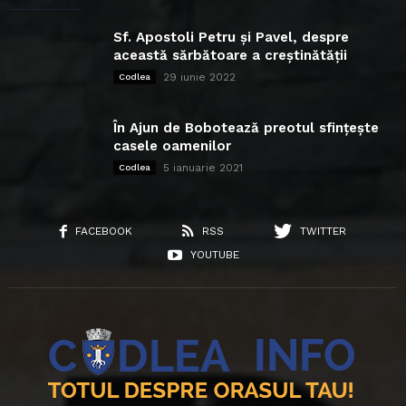
Sf. Apostoli Petru și Pavel, despre
această sărbătoare a creștinătății
29 iunie 2022
Codlea
În Ajun de Bobotează preotul sfințește
casele oamenilor
5 ianuarie 2021
Codlea
FACEBOOK
RSS
TWITTER
YOUTUBE