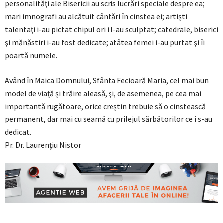
personalităţi ale Bisericii au scris lucrări speciale despre ea;
mari imnografi au alcătuit cântări în cinstea ei; artişti
talentaţi i-au pictat chipul ori i l-au sculptat; catedrale, biserici
şi mănăstiri i-au fost dedicate; atâtea femei i-au purtat şi îi
poartă numele.
Având în Maica Domnului, Sfânta Fecioară Maria, cel mai bun
model de viaţă şi trăire aleasă, şi, de asemenea, pe cea mai
importantă rugătoare, orice creştin trebuie să o cinstească
permanent, dar mai cu seamă cu prilejul sărbătorilor ce i s-au
dedicat.
Pr. Dr. Laurenţiu Nistor