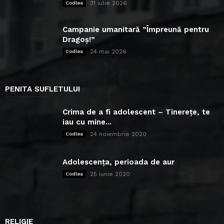
31 iulie 2026
Codlea
Campanie umanitară ”Împreună pentru
Dragoș!”
24 mai 2026
Codlea
PENITA SUFLETULUI
Crima de a fi adolescent – Tinerețe, te
iau cu mine...
24 noiembrie 2020
Codlea
Adolescența, perioada de aur
25 iunie 2020
Codlea
RELIGIE