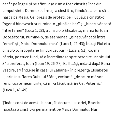
decât pe îngeri şi pe sfinţi, aşa cum a fost cinstită încă din
timpul vieţii. Dumnezeu Însuşi a cinstit-o, fiindcă a ales-o să-L
nască pe Mesia, Cel prezis de profeţi, pe Fiul Său; a cinstit-o
îngerul binevestitor numind-o „plină de har” şi „binecuvântată
între femei” (Luca 1, 28); a cinstit-o Elisabeta, mama lui Ioan
Botezătorul, numind-o, de asemenea, „binecuvântată între
femei” şi „Maica Domnului meu” (Luca 1, 42-43); Însuşi Fiul ei a
cinstit-o, în copilărie fiindu-i „supus” (Luca 2, 51), ca, mai
târziu, pe cruce fiind, să o încredinţeze spre ocrotire ucenicului
Său preferat, Ioan (Ioan 19, 26-27). Ea însăşi, îndată după Buna
Vestire, aflându-se în casa lui Zaharia – în prezenţa Elisabetei
–, prin insuflarea Duhului Sfânt, exclamă: „de acum mă vor
ferici toate neamurile, că mi-a făcut mărire Cel Puternic”
(Luca 1, 48-49).
Ţinând cont de aceste lucruri, în decursul istoriei, Biserica
noastră a cinstit-o permanent pe Maica Domnului. Mari