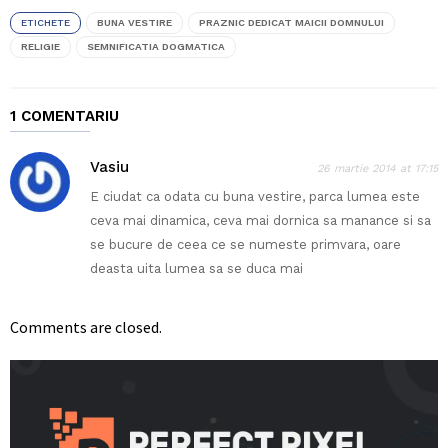
ETICHETE
BUNA VESTIRE
PRAZNIC DEDICAT MAICII DOMNULUI
RELIGIE
SEMNIFICATIA DOGMATICA
1 COMENTARIU
Vasiu
26 martie 2014 at 17:15
E ciudat ca odata cu buna vestire, parca lumea este
ceva mai dinamica, ceva mai dornica sa manance si sa
se bucure de ceea ce se numeste primvara, oare
deasta uita lumea sa se duca mai
Comments are closed.