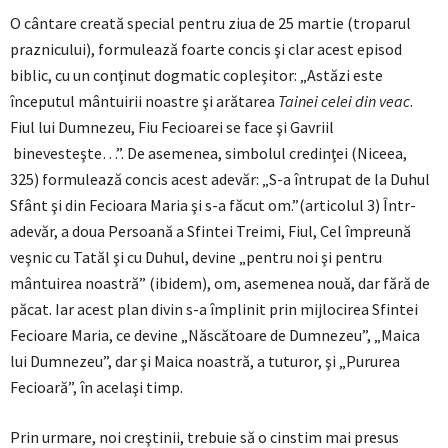
O cântare creată special pentru ziua de 25 martie (troparul
praznicului), formulează foarte concis şi clar acest episod
biblic, cu un conţinut dogmatic copleşitor: „Astăzi este
începutul mântuirii noastre şi arătarea
Tainei celei din veac
.
Fiul lui Dumnezeu, Fiu Fecioarei se face şi Gavriil
binevesteşte…”. De asemenea, simbolul credinţei (Niceea,
325) formulează concis acest adevăr: „S-a întrupat de la Duhul
Sfânt şi din Fecioara Maria şi s-a făcut om.”(articolul 3) Într-
adevăr, a doua Persoană a Sfintei Treimi, Fiul, Cel împreună
veşnic cu Tatăl şi cu Duhul, devine „pentru noi şi pentru
mântuirea noastră” (ibidem), om, asemenea nouă, dar fără de
păcat. Iar acest plan divin s-a împlinit prin mijlocirea Sfintei
Fecioare Maria, ce devine „Născătoare de Dumnezeu”, „Maica
lui Dumnezeu”, dar şi Maica noastră, a tuturor, şi „Pururea
Fecioară”, în acelaşi timp.
Prin urmare, noi creştinii, trebuie să o cinstim mai presus