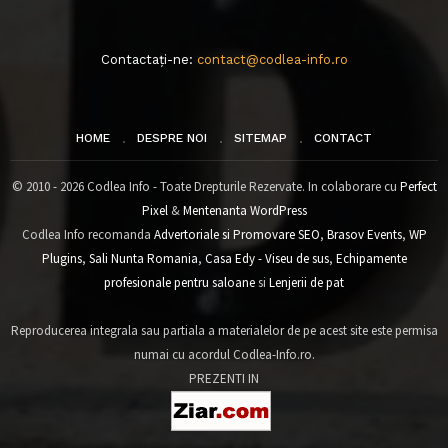
Contactați-ne:
contact@codlea-info.ro
HOME
DESPRE NOI
SITEMAP
CONTACT
© 2010 - 2026 Codlea Info - Toate Drepturile Rezervate. In colaborare cu
Perfect
Pixel
&
Mentenanta WordPress
Codlea Info recomanda
Advertoriale si Promovare SEO
,
Brasov Events
,
WP
Plugins
,
Sali Nunta Romania
,
Casa Edy - Viseu de sus
,
Echipamente
profesionale pentru saloane
si
Lenjerii de pat
Reproducerea integrala sau partiala a materialelor de pe acest site este permisa
numai cu acordul Codlea-Info.ro.
PREZENTI IN