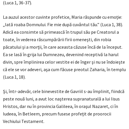
(Luca 1, 36-37).
La auzul acestor cuvinte profetice, Maria răspunde cu emoţie:
„Iată roaba Domnului. Fie mie după cuvântul tău.” (Luca 1, 38).
Adică ea consimte să primească în trupul său pe Creatorul a
toate, în vederea răscumpărării firii omeneşti, din robia
păcatului şi a morţii, în care aceasta căzuse încă de la început.
Ea se lasă în grija lui Dumnezeu, devenind receptivă la harul
divin, spre împlinirea celor vestite ei de înger şi nu se îndoieşte
că ele se vor adeveri, aşa cum făcuse preotul Zaharia, în templu
(Luca 1, 18).
Şi, într-adevăr, cele binevestite de Gavriil s-au împlinit, fiindcă
peste nouă luni, a avut loc naşterea supranaturală a lui Iisus
Hristos, dar nu în provincia Galileea, în oraşul Nazaret, ci în
Iudeea, în Betleem, precum fusese profeţit de proorocii
Vechiului Testament.