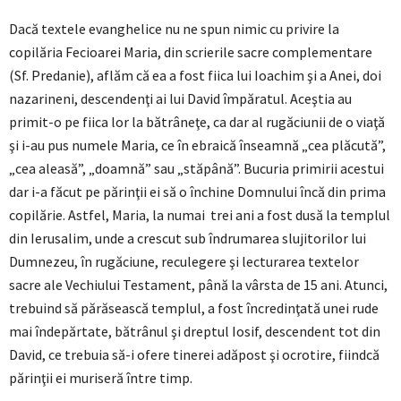
Dacă textele evanghelice nu ne spun nimic cu privire la
copilăria Fecioarei Maria, din scrierile sacre complementare
(Sf. Predanie), aflăm că ea a fost fiica lui Ioachim şi a Anei, doi
nazarineni, descendenţi ai lui David împăratul. Aceştia au
primit-o pe fiica lor la bătrâneţe, ca dar al rugăciunii de o viaţă
şi i-au pus numele Maria, ce în ebraică înseamnă „cea plăcută”,
„cea aleasă”, „doamnă” sau „stăpână”. Bucuria primirii acestui
dar i-a făcut pe părinţii ei să o închine Domnului încă din prima
copilărie. Astfel, Maria, la numai trei ani a fost dusă la templul
din Ierusalim, unde a crescut sub îndrumarea slujitorilor lui
Dumnezeu, în rugăciune, reculegere şi lecturarea textelor
sacre ale Vechiului Testament, până la vârsta de 15 ani. Atunci,
trebuind să părăsească templul, a fost încredinţată unei rude
mai îndepărtate, bătrânul şi dreptul Iosif, descendent tot din
David, ce trebuia să-i ofere tinerei adăpost şi ocrotire, fiindcă
părinţii ei muriseră între timp.