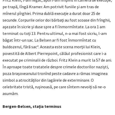
Fritz Klein, l-am legat, apoi l-am împins în camera de execuţie,
pe trapă, lîngă Kramer. Am potrivit funiile şi am tras de
mînerul pîrghiei. Prima dublă execuţie a durat doar 25 de
secunde. Corpurile celor doi bărbaţi au fost scoase din frînghii,
aşezate în sicrie şi duse spre a fi înmormîntate. La ora 1 am
terminat cu toţi 13. Pentru ultimul, n-a mai fost sicriu, l-am
băgat într-un sac. La Belsen ar fi fost înmormîntat cu
buldozerul, fără sac“. Aceasta este scena morţii lui Klein,
povestită de Albert Pierrepoint, călăul profesionist care i-a
executat pe criminalii de război. Fritz Klein a murit la 57 de ani.
În aproape toate tratatele despre crimele doctorilor nazişti,
poza braşoveanului tronînd peste cadavre a rămas imaginea
simbol a atrocităţilor din lagărele de exterminare. O
celebritate tristă, ruşinoasă, pe care sîntem nevoiţi să ne-o
asumăm.
Bergen-Belsen, staţia terminus