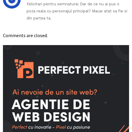
Felicitari pentru semnatura! Dar de ce nu ai pus o
poza reala cu personajul principal? Macar atat sa fie si
din partea ta.
Comments are closed.