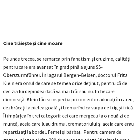
Cine trăieşte şi cine moare
Pe unde trecea, se remarca prin fanatism şi cruzime, calităţi
pentru care era avansat în grad pînă a ajuns SS-
Obersturmführer. În lagărul Bergen-Belsen, doctorul Fritz
Klein era omul de care se temea orice deţinut, pentru că de
decizia lui depindea dacă va mai trăi sau nu. În fiecare
dimineaţă, Klein făcea inspecţia prizonierilor adunaţi în careu,
dezbrăcaţi la pielea goală şi tremurînd ca varga de frig şi frică.
Îi împărţea în trei categorii: cei care mergeau la o nouă zi de
muncă, aceia care luau drumul crematoriului şi aceia care erau
repartizaţi la bordel. Femei şi bărbaţi. Pentru camera de