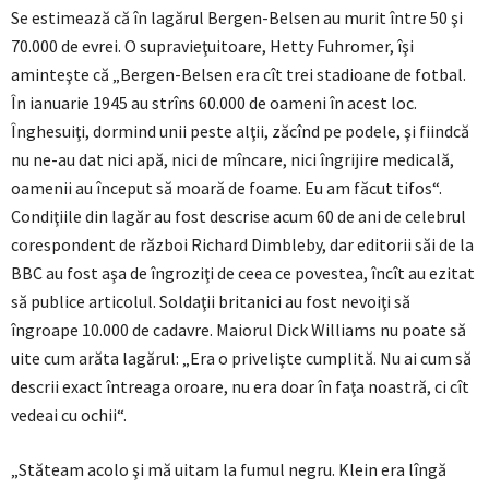
Se estimează că în lagărul Bergen-Belsen au murit între 50 şi
70.000 de evrei. O supravieţuitoare, Hetty Fuhromer, îşi
aminteşte că „Bergen-Belsen era cît trei stadioane de fotbal.
În ianuarie 1945 au strîns 60.000 de oameni în acest loc.
Înghesuiţi, dormind unii peste alţii, zăcînd pe podele, şi fiindcă
nu ne-au dat nici apă, nici de mîncare, nici îngrijire medicală,
oamenii au început să moară de foame. Eu am făcut tifos“.
Condiţiile din lagăr au fost descrise acum 60 de ani de celebrul
corespondent de război Richard Dimbleby, dar editorii săi de la
BBC au fost aşa de îngroziţi de ceea ce povestea, încît au ezitat
să publice articolul. Soldaţii britanici au fost nevoiţi să
îngroape 10.000 de cadavre. Maiorul Dick Williams nu poate să
uite cum arăta lagărul: „Era o privelişte cumplită. Nu ai cum să
descrii exact întreaga oroare, nu era doar în faţa noastră, ci cît
vedeai cu ochii“.
„Stăteam acolo şi mă uitam la fumul negru. Klein era lîngă