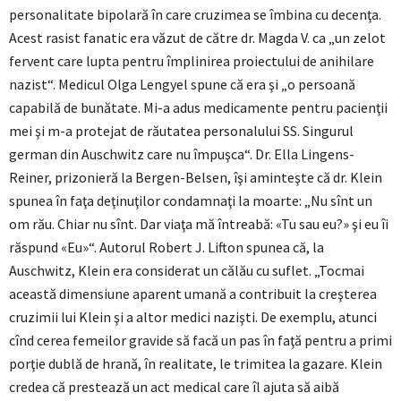
personalitate bipolară în care cruzimea se îmbina cu decenţa.
Acest rasist fanatic era văzut de către dr. Magda V. ca „un zelot
fervent care lupta pentru împlinirea proiectului de anihilare
nazist“. Medicul Olga Lengyel spune că era şi „o persoană
capabilă de bunătate. Mi-a adus medicamente pentru pacienţii
mei şi m-a protejat de răutatea personalului SS. Singurul
german din Auschwitz care nu împuşca“. Dr. Ella Lingens-
Reiner, prizonieră la Bergen-Belsen, îşi aminteşte că dr. Klein
spunea în faţa deţinuţilor condamnaţi la moarte: „Nu sînt un
om rău. Chiar nu sînt. Dar viaţa mă întreabă: «Tu sau eu?» şi eu îi
răspund «Eu»“. Autorul Robert J. Lifton spunea că, la
Auschwitz, Klein era considerat un călău cu suflet. „Tocmai
această dimensiune aparent umană a contribuit la creşterea
cruzimii lui Klein şi a altor medici nazişti. De exemplu, atunci
cînd cerea femeilor gravide să facă un pas în faţă pentru a primi
porţie dublă de hrană, în realitate, le trimitea la gazare. Klein
credea că prestează un act medical care îl ajuta să aibă