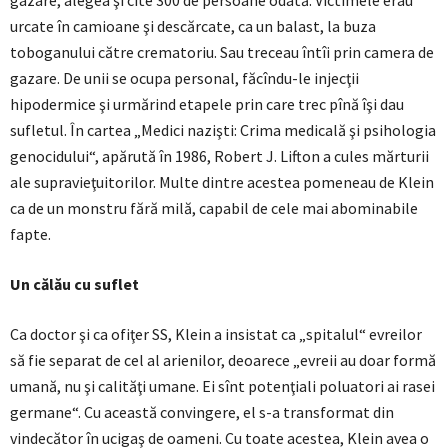
gazare, alegea şi cîte 300 de persoane odată. Victimele erau
urcate în camioane şi descărcate, ca un balast, la buza
toboganului către crematoriu. Sau treceau întîi prin camera de
gazare. De unii se ocupa personal, făcîndu-le injecţii
hipodermice şi urmărind etapele prin care trec pînă îşi dau
sufletul. În cartea „Medici nazişti: Crima medicală şi psihologia
genocidului“, apărută în 1986, Robert J. Lifton a cules mărturii
ale supravieţuitorilor. Multe dintre acestea pomeneau de Klein
ca de un monstru fără milă, capabil de cele mai abominabile
fapte.
Un călău cu suflet
Ca doctor şi ca ofiţer SS, Klein a insistat ca „spitalul“ evreilor
să fie separat de cel al arienilor, deoarece „evreii au doar formă
umană, nu şi calităţi umane. Ei sînt potenţiali poluatori ai rasei
germane“. Cu această convingere, el s-a transformat din
vindecător în ucigaş de oameni. Cu toate acestea, Klein avea o