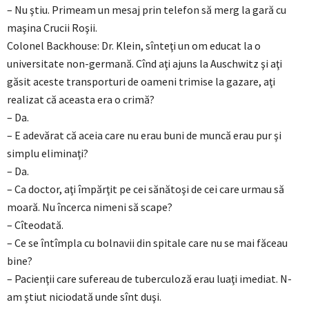
– Nu ştiu. Primeam un mesaj prin telefon să merg la gară cu
maşina Crucii Roşii.
Colonel Backhouse: Dr. Klein, sînteţi un om educat la o
universitate non-germană. Cînd aţi ajuns la Auschwitz şi aţi
găsit aceste transporturi de oameni trimise la gazare, aţi
realizat că aceasta era o crimă?
– Da.
– E adevărat că aceia care nu erau buni de muncă erau pur şi
simplu eliminaţi?
– Da.
– Ca doctor, aţi împărţit pe cei sănătoşi de cei care urmau să
moară. Nu încerca nimeni să scape?
– Cîteodată.
– Ce se întîmpla cu bolnavii din spitale care nu se mai făceau
bine?
– Pacienţii care sufereau de tuberculoză erau luaţi imediat. N-
am ştiut niciodată unde sînt duşi.