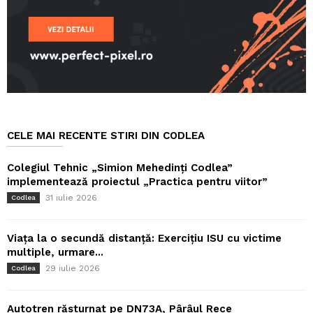
CELE MAI RECENTE STIRI DIN CODLEA
Colegiul Tehnic „Simion Mehedinți Codlea”
implementează proiectul „Practica pentru viitor”
31 iulie 2026
Codlea
Viața la o secundă distanță: Exercițiu ISU cu victime
multiple, urmare...
29 iulie 2026
Codlea
Autotren răsturnat pe DN73A, Pârâul Rece