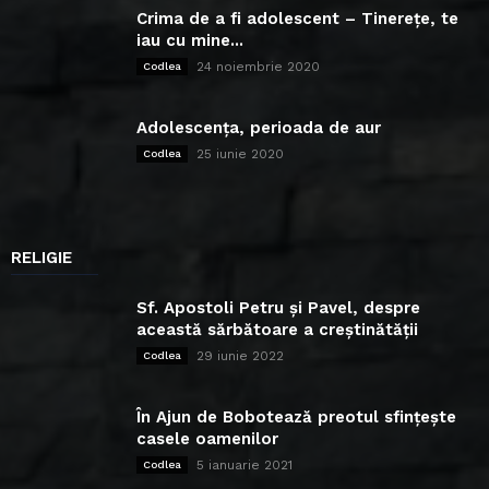
Crima de a fi adolescent – Tinerețe, te
iau cu mine...
24 noiembrie 2020
Codlea
Adolescența, perioada de aur
25 iunie 2020
Codlea
RELIGIE
Sf. Apostoli Petru și Pavel, despre
această sărbătoare a creștinătății
29 iunie 2022
Codlea
În Ajun de Bobotează preotul sfințește
casele oamenilor
5 ianuarie 2021
Codlea