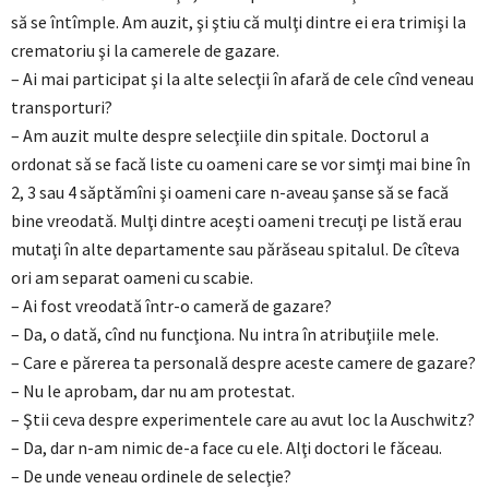
să se întîmple. Am auzit, şi ştiu că mulţi dintre ei era trimişi la
crematoriu şi la camerele de gazare.
– Ai mai participat şi la alte selecţii în afară de cele cînd veneau
transporturi?
– Am auzit multe despre selecţiile din spitale. Doctorul a
ordonat să se facă liste cu oameni care se vor simţi mai bine în
2, 3 sau 4 săptămîni şi oameni care n-aveau şanse să se facă
bine vreodată. Mulţi dintre aceşti oameni trecuţi pe listă erau
mutaţi în alte departamente sau părăseau spitalul. De cîteva
ori am separat oameni cu scabie.
– Ai fost vreodată într-o cameră de gazare?
– Da, o dată, cînd nu funcţiona. Nu intra în atribuţiile mele.
– Care e părerea ta personală despre aceste camere de gazare?
– Nu le aprobam, dar nu am protestat.
– Ştii ceva despre experimentele care au avut loc la Auschwitz?
– Da, dar n-am nimic de-a face cu ele. Alţi doctori le făceau.
– De unde veneau ordinele de selecţie?