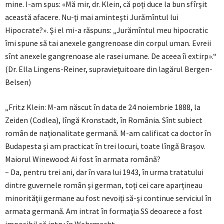
mine. I-am spus: «Mă mir, dr. Klein, că poţi duce la bun sfîrşit
această afacere. Nu-ţi mai aminteşti Jurămîntul lui
Hipocrate?». Şi el mi-a răspuns: „Jurămîntul meu hipocratic
îmi spune să tai anexele gangrenoase din corpul uman. Evreii
sînt anexele gangrenoase ale rasei umane. De aceea îi extirp».“
(Dr. Ella Lingens-Reiner, supravieţuitoare din lagărul Bergen-
Belsen)
„Fritz Klein: M-am născut în data de 24 noiembrie 1888, la
Zeiden (Codlea), lîngă Kronstadt, în România. Sînt subiect
român de naţionalitate germană. M-am calificat ca doctor în
Budapesta şi am practicat în trei locuri, toate lîngă Braşov.
Maiorul Winewood: Ai fost în armata română?
– Da, pentru trei ani, dar în vara lui 1943, în urma tratatului
dintre guvernele român şi german, toţi cei care aparţineau
minorităţii germane au fost nevoiţi să-şi continue serviciul în
armata germană. Am intrat în formaţia SS deoarece a fost