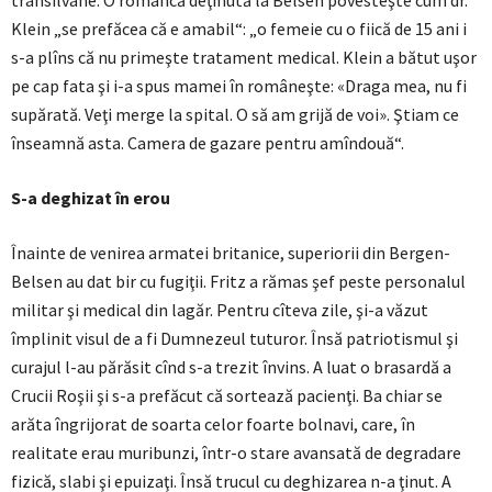
transilvane. O româncă deţinută la Belsen povesteşte cum dr.
Klein „se prefăcea că e amabil“: „o femeie cu o fiică de 15 ani i
s-a plîns că nu primeşte tratament medical. Klein a bătut uşor
pe cap fata şi i-a spus mamei în româneşte: «Draga mea, nu fi
supărată. Veţi merge la spital. O să am grijă de voi». Ştiam ce
înseamnă asta. Camera de gazare pentru amîndouă“.
S-a deghizat în erou
Înainte de venirea armatei britanice, superiorii din Bergen-
Belsen au dat bir cu fugiţii. Fritz a rămas şef peste personalul
militar şi medical din lagăr. Pentru cîteva zile, şi-a văzut
împlinit visul de a fi Dumnezeul tuturor. Însă patriotismul şi
curajul l-au părăsit cînd s-a trezit învins. A luat o brasardă a
Crucii Roşii şi s-a prefăcut că sortează pacienţi. Ba chiar se
arăta îngrijorat de soarta celor foarte bolnavi, care, în
realitate erau muribunzi, într-o stare avansată de degradare
fizică, slabi şi epuizaţi. Însă trucul cu deghizarea n-a ţinut. A