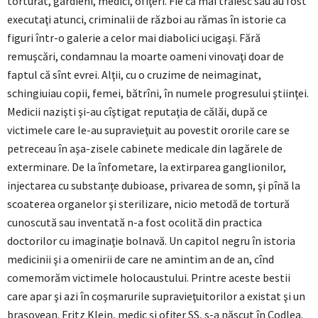
torturat, gardieni, medici, ofiţeri. Fie că mai trăiesc sau au fost
executaţi atunci, criminalii de război au rămas în istorie ca
figuri într-o galerie a celor mai diabolici ucigaşi. Fără
remuşcări, condamnau la moarte oameni vinovaţi doar de
faptul că sînt evrei. Alţii, cu o cruzime de neimaginat,
schingiuiau copii, femei, bătrîni, în numele progresului ştiinţei.
Medicii nazişti şi-au cîştigat reputaţia de călăi, după ce
victimele care le-au supravieţuit au povestit ororile care se
petreceau în aşa-zisele cabinete medicale din lagărele de
exterminare. De la înfometare, la extirparea ganglionilor,
injectarea cu substanţe dubioase, privarea de somn, şi pînă la
scoaterea organelor şi sterilizare, nicio metodă de tortură
cunoscută sau inventată n-a fost ocolită din practica
doctorilor cu imaginaţie bolnavă. Un capitol negru în istoria
medicinii şi a omenirii de care ne amintim an de an, cînd
comemorăm victimele holocaustului. Printre aceste bestii
care apar şi azi în coşmarurile supravieţuitorilor a existat şi un
braşovean. Fritz Klein, medic şi ofiţer SS, s-a născut în Codlea.