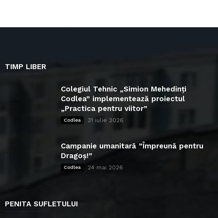
TIMP LIBER
Colegiul Tehnic „Simion Mehedinți
Codlea” implementează proiectul
„Practica pentru viitor”
31 iulie 2026
Codlea
Campanie umanitară ”Împreună pentru
Dragoș!”
24 mai 2026
Codlea
PENITA SUFLETULUI