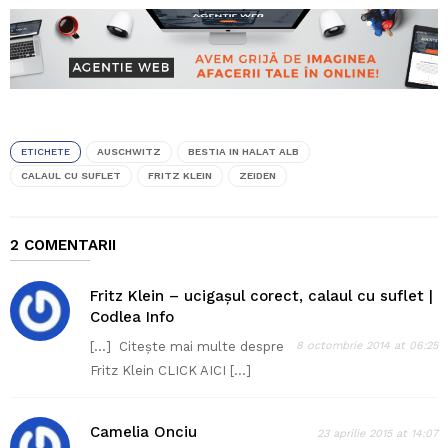
ETICHETE
AUSCHWITZ
BESTIA IN HALAT ALB
CALAUL CU SUFLET
FRITZ KLEIN
ZEIDEN
2 COMENTARII
Fritz Klein – ucigaşul corect, calaul cu suflet |
Codlea Info
[…] Citește mai multe despre
8 octombrie 2014 at 06:25
Fritz Klein CLICK AICI […]
Camelia Onciu
23 aprilie 2015 at 14:07