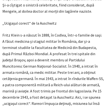
Şi-a cîştigat o sinistră celebritate, fiind considerat, după
Mengele, al doilea doctor al morţii din lagărele naziste.
„Ucigaşul corect“ de la Auschwitz
Fritz Klein s-a născut în 1888, în Codlea, într-o familie de saşi.
A făcut medicina şi stagiul militar în România, dar şi-a
terminat studiile la Facultatea de Medicină din Budapesta,
după Primul Război Mondial. A profesat în trei spitale din
judeţul Braşov, apoi a devenit membru al Partidului
Muncitoresc German Naţional-Socialist. În 1940, a intrat în
armata română, ca medic militar. Peste trei ani, a obţinut
cetăţenia germană. În mai 1943, a intrat în rîndurile Waffen-SS,
a patra componentă militară a Reich-ului alături de armată,
marină şi aviaţie. A fost trimis pe frontul din Iugoslavia. Pe 15
decembrie 1943, a fost detaşat la Auschwitz. Aici, i se spunea
„ucigaşul corect“. Rareori împuşca deţinuţi, misiunea lui însă