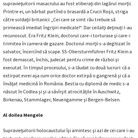
supravieţuitorii masacrului au fost eliberaţi din lagărul morţii.
Printre ei, un bărbat purtînd o brasardă a Crucii Roşii, striga
către soldaţii britanici: „Cei care se simt rău trebuie să
primească imediat îngrijiri medicale!“. Dar ceilalţi deţinuţi l-au
recunoscut. Era Fritz Klein, doctorul care-i torturase şi care-i
trimitea în camera de gazare. Doctorul morţii s-a deghizat în
salvator, încercînd să scape. SS-Obersturmführer Fritz Klein a
fost demascat, închis, judecat pentru crime de război şi
executat. În timpul procesului, s-a lăudat cu două lucruri: că a
extirpat evrei aşa cum orice doctor extirpă o gangrenă şi că a
învăţat medicină în România. Bestia cu diplomă de medic s-a
născut în Codlea şi şi-a săvîrşit atrocităţile în Auschwitz,
Birkenau, Stammlager, Neuengamme şi Bergen-Belsen.
Al doilea Mengele
Supravieţuitorii holocaustului îşi amintesc şi azi de cei care i-au