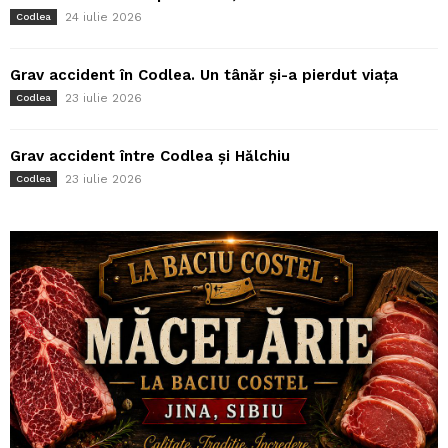
24 iulie 2026
Codlea
Grav accident în Codlea. Un tânăr și-a pierdut viața
23 iulie 2026
Codlea
Grav accident între Codlea și Hălchiu
23 iulie 2026
Codlea