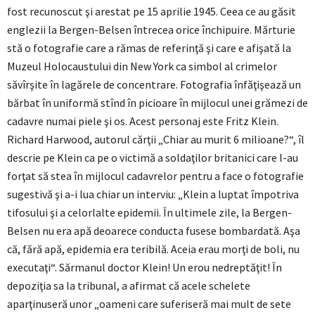
fost recunoscut şi arestat pe 15 aprilie 1945. Ceea ce au găsit
englezii la Bergen-Belsen întrecea orice închipuire. Mărturie
stă o fotografie care a rămas de referinţă şi care e afişată la
Muzeul Holocaustului din New York ca simbol al crimelor
săvîrşite în lagărele de concentrare. Fotografia înfăţişează un
bărbat în uniformă stînd în picioare în mijlocul unei grămezi de
cadavre numai piele şi os. Acest personaj este Fritz Klein.
Richard Harwood, autorul cărţii „Chiar au murit 6 milioane?“, îl
descrie pe Klein ca pe o victimă a soldaţilor britanici care l-au
forţat să stea în mijlocul cadavrelor pentru a face o fotografie
sugestivă şi a-i lua chiar un interviu: „Klein a luptat împotriva
tifosului şi a celorlalte epidemii. În ultimele zile, la Bergen-
Belsen nu era apă deoarece conducta fusese bombardată. Aşa
că, fără apă, epidemia era teribilă. Aceia erau morţi de boli, nu
executaţi“. Sărmanul doctor Klein! Un erou nedreptăţit! În
depoziţia sa la tribunal, a afirmat că acele schelete
aparţinuseră unor „oameni care suferiseră mai mult de sete