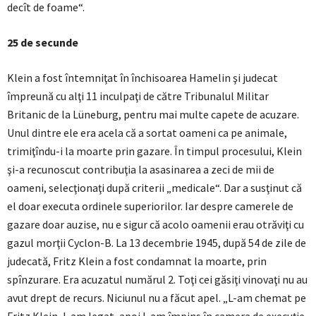
decît de foame“.
25 de secunde
Klein a fost întemniţat în închisoarea Hamelin şi judecat
împreună cu alţi 11 inculpaţi de către Tribunalul Militar
Britanic de la Lüneburg, pentru mai multe capete de acuzare.
Unul dintre ele era acela că a sortat oameni ca pe animale,
trimiţîndu-i la moarte prin gazare. În timpul procesului, Klein
şi-a recunoscut contribuţia la asasinarea a zeci de mii de
oameni, selecţionaţi după criterii „medicale“. Dar a susţinut că
el doar executa ordinele superiorilor. Iar despre camerele de
gazare doar auzise, nu e sigur că acolo oamenii erau otrăviţi cu
gazul morţii Cyclon-B. La 13 decembrie 1945, după 54 de zile de
judecată, Fritz Klein a fost condamnat la moarte, prin
spînzurare. Era acuzatul numărul 2. Toţi cei găsiţi vinovaţi nu au
avut drept de recurs. Niciunul nu a făcut apel. „L-am chemat pe