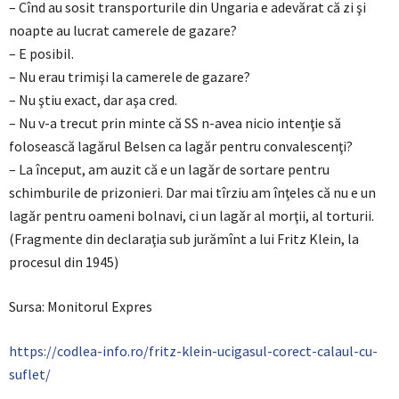
– Cînd au sosit transporturile din Ungaria e adevărat că zi şi
noapte au lucrat camerele de gazare?
– E posibil.
– Nu erau trimişi la camerele de gazare?
– Nu ştiu exact, dar aşa cred.
– Nu v-a trecut prin minte că SS n-avea nicio intenţie să
folosească lagărul Belsen ca lagăr pentru convalescenţi?
– La început, am auzit că e un lagăr de sortare pentru
schimburile de prizonieri. Dar mai tîrziu am înţeles că nu e un
lagăr pentru oameni bolnavi, ci un lagăr al morţii, al torturii.
(Fragmente din declaraţia sub jurămînt a lui Fritz Klein, la
procesul din 1945)
Sursa: Monitorul Expres
https://codlea-info.ro/fritz-klein-ucigasul-corect-calaul-cu-
suflet/