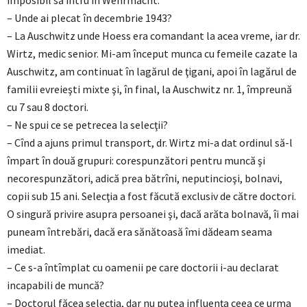
imposibil să intru în Wehrmacht.
– Unde ai plecat în decembrie 1943?
– La Auschwitz unde Hoess era comandant la acea vreme, iar dr.
Wirtz, medic senior. Mi-am început munca cu femeile cazate la
Auschwitz, am continuat în lagărul de ţigani, apoi în lagărul de
familii evreieşti mixte şi, în final, la Auschwitz nr. 1, împreună
cu 7 sau 8 doctori.
– Ne spui ce se petrecea la selecţii?
– Cînd a ajuns primul transport, dr. Wirtz mi-a dat ordinul să-l
împart în două grupuri: corespunzători pentru muncă şi
necorespunzători, adică prea bătrîni, neputincioşi, bolnavi,
copii sub 15 ani. Selecţia a fost făcută exclusiv de către doctori.
O singură privire asupra persoanei şi, dacă arăta bolnavă, îi mai
puneam întrebări, dacă era sănătoasă îmi dădeam seama
imediat.
– Ce s-a întîmplat cu oamenii pe care doctorii i-au declarat
incapabili de muncă?
– Doctorul făcea selecţia, dar nu putea influenţa ceea ce urma