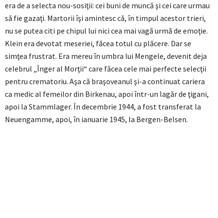
era de a selecta nou-sosiţii: cei buni de muncă şi cei care urmau
să fie gazaţi. Martorii îşi amintesc că, în timpul acestor trieri,
nu se putea citi pe chipul lui nici cea mai vagă urmă de emoţie.
Klein era devotat meseriei, făcea totul cu plăcere. Dar se
simţea frustrat. Era mereu în umbra lui Mengele, devenit deja
celebrul „Înger al Morţii“ care făcea cele mai perfecte selecţii
pentru crematoriu. Aşa că braşoveanul şi-a continuat cariera
ca medic al femeilor din Birkenau, apoi într-un lagăr de ţigani,
apoi la Stammlager. În decembrie 1944, a fost transferat la
Neuengamme, apoi, în ianuarie 1945, la Bergen-Belsen.