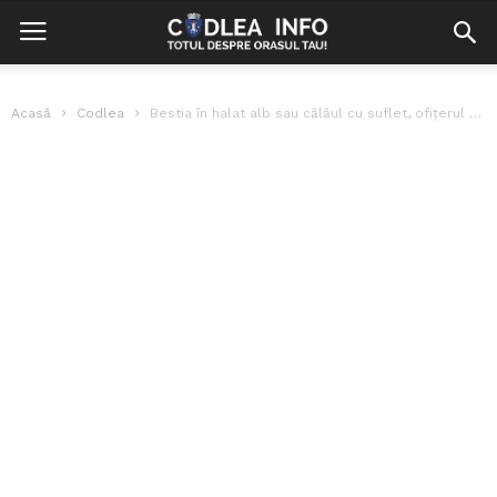
Acasă
Codlea
Bestia în halat alb sau călăul cu suflet, ofițerul SS Fritz Klein...