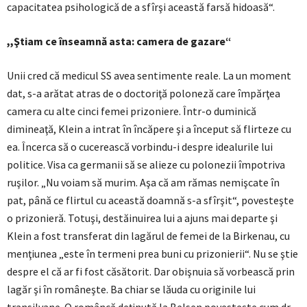
capacitatea psihologică de a sfîrşi această farsă hidoasă“.
,,Ştiam ce înseamnă asta: camera de gazare“
Unii cred că medicul SS avea sentimente reale. La un moment
dat, s-a arătat atras de o doctoriţă poloneză care împărţea
camera cu alte cinci femei prizoniere. Într-o duminică
dimineaţă, Klein a intrat în încăpere şi a început să flirteze cu
ea. Încerca să o cucerească vorbindu-i despre idealurile lui
politice. Visa ca germanii să se alieze cu polonezii împotriva
ruşilor. „Nu voiam să murim. Aşa că am rămas nemişcate în
pat, până ce flirtul cu această doamnă s-a sfîrşit“, povesteşte
o prizonieră. Totuşi, destăinuirea lui a ajuns mai departe şi
Klein a fost transferat din lagărul de femei de la Birkenau, cu
menţiunea „este în termeni prea buni cu prizonierii“. Nu se ştie
despre el că ar fi fost căsătorit. Dar obişnuia să vorbească prin
lagăr şi în româneşte. Ba chiar se lăuda cu originile lui