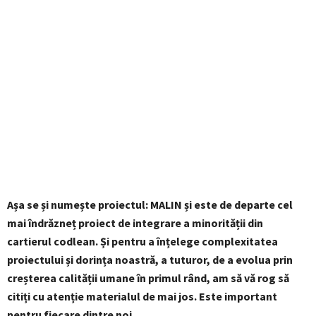
Așa se și numește proiectul: MALIN și este de departe cel
mai îndrăzneț proiect de integrare a minorității din
cartierul codlean. Și pentru a înțelege complexitatea
proiectului și dorința noastră, a tuturor, de a evolua prin
creșterea calității umane în primul rând, am să vă rog să
citiți cu atenție materialul de mai jos. Este important
pentru fiecare dintre noi.