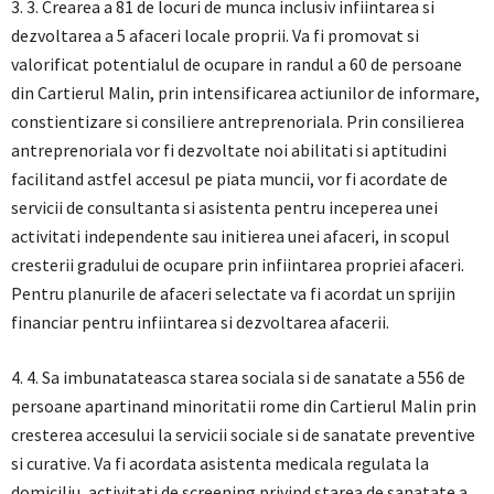
3. 3. Crearea a 81 de locuri de munca inclusiv infiintarea si
dezvoltarea a 5 afaceri locale proprii. Va fi promovat si
valorificat potentialul de ocupare in randul a 60 de persoane
din Cartierul Malin, prin intensificarea actiunilor de informare,
constientizare si consiliere antreprenoriala. Prin consilierea
antreprenoriala vor fi dezvoltate noi abilitati si aptitudini
facilitand astfel accesul pe piata muncii, vor fi acordate de
servicii de consultanta si asistenta pentru inceperea unei
activitati independente sau initierea unei afaceri, in scopul
cresterii gradului de ocupare prin infiintarea propriei afaceri.
Pentru planurile de afaceri selectate va fi acordat un sprijin
financiar pentru infiintarea si dezvoltarea afacerii.
4. 4. Sa imbunatateasca starea sociala si de sanatate a 556 de
persoane apartinand minoritatii rome din Cartierul Malin prin
cresterea accesului la servicii sociale si de sanatate preventive
si curative. Va fi acordata asistenta medicala regulata la
domiciliu, activitati de screening privind starea de sanatate a