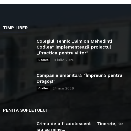
TIMP LIBER
Colegiul Tehnic „Simion Mehedinți
Codlea” implementează proiectul
„Practica pentru viitor”
31 iulie 2026
Codlea
Campanie umanitară ”Împreună pentru
Dragoș!”
24 mai 2026
Codlea
PENITA SUFLETULUI
Crima de a fi adolescent – Tinerețe, te
iau cu mine...