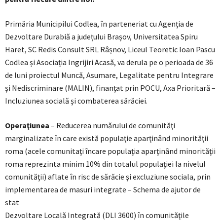
Primăria Municipilui Codlea, în parteneriat cu Agenția de
Dezvoltare Durabiă a județului Brașov, Universitatea Spiru
Haret, SC Redis Consult SRL Râșnov, Liceul Teoretic Ioan Pascu
Codlea și Asociația Ingrijiri Acasă, va derula pe o perioada de 36
de luni proiectul Muncă, Asumare, Legalitate pentru Integrare
și Nediscriminare (MALIN), finanțat prin POCU, Axa Prioritară –
Incluziunea socială și combaterea sărăciei.
Operaţiunea
– Reducerea numărului de comunităţi
marginalizate în care există populaţie aparţinând minorităţii
roma (acele comunitaţi încare populaţia aparţinând minorităţii
roma reprezinta minim 10% din totalul populaţiei la nivelul
comunităţii) aflate în risc de sărăcie şi excluziune sociala, prin
implementarea de masuri integrate – Schema de ajutor de
stat
Dezvoltare Locală Integrată (DLI 3600) în comunităţile