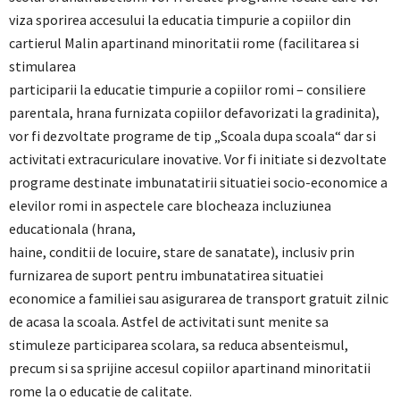
viza sporirea accesului la educatia timpurie a copiilor din
cartierul Malin apartinand minoritatii rome (facilitarea si
stimularea
participarii la educatie timpurie a copiilor romi – consiliere
parentala, hrana furnizata copiilor defavorizati la gradinita),
vor fi dezvoltate programe de tip „Scoala dupa scoala“ dar si
activitati extracuriculare inovative. Vor fi initiate si dezvoltate
programe destinate imbunatatirii situatiei socio-economice a
elevilor romi in aspectele care blocheaza incluziunea
educationala (hrana,
haine, conditii de locuire, stare de sanatate), inclusiv prin
furnizarea de suport pentru imbunatatirea situatiei
economice a familiei sau asigurarea de transport gratuit zilnic
de acasa la scoala. Astfel de activitati sunt menite sa
stimuleze participarea scolara, sa reduca absenteismul,
precum si sa sprijine accesul copiilor apartinand minoritatii
rome la o educatie de calitate.