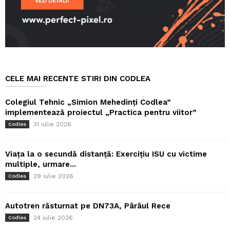
CELE MAI RECENTE STIRI DIN CODLEA
Colegiul Tehnic „Simion Mehedinți Codlea”
implementează proiectul „Practica pentru viitor”
31 iulie 2026
Codlea
Viața la o secundă distanță: Exercițiu ISU cu victime
multiple, urmare...
29 iulie 2026
Codlea
Autotren răsturnat pe DN73A, Pârâul Rece
24 iulie 2026
Codlea