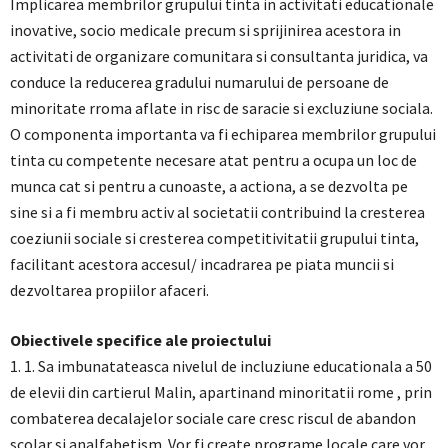
Implicarea membrilor grupului tinta in activitati educationale
inovative, socio medicale precum si sprijinirea acestora in
activitati de organizare comunitara si consultanta juridica, va
conduce la reducerea gradului numarului de persoane de
minoritate rroma aflate in risc de saracie si excluziune sociala.
O componenta importanta va fi echiparea membrilor grupului
tinta cu competente necesare atat pentru a ocupa un loc de
munca cat si pentru a cunoaste, a actiona, a se dezvolta pe
sine si a fi membru activ al societatii contribuind la cresterea
coeziunii sociale si cresterea competitivitatii grupului tinta,
facilitant acestora accesul/ incadrarea pe piata muncii si
dezvoltarea propiilor afaceri.
Obiectivele specifice ale proiectului
1. 1. Sa imbunatateasca nivelul de incluziune educationala a 50
de elevii din cartierul Malin, apartinand minoritatii rome , prin
combaterea decalajelor sociale care cresc riscul de abandon
scolar si analfabetism. Vor fi create programe locale care vor