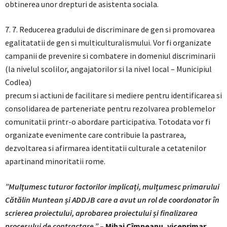
obtinerea unor drepturi de asistenta sociala.
7. 7. Reducerea gradului de discriminare de gen si promovarea
egalitatatii de gen si multiculturalismului. Vor fi organizate
campanii de prevenire si combatere in domeniul discriminarii
(la nivelul scolilor, angajatorilor si la nivel local – Municipiul
Codlea)
precum si actiuni de facilitare si mediere pentru identificarea si
consolidarea de parteneriate pentru rezolvarea problemelor
comunitatii printr-o abordare participativa. Totodata vor fi
organizate evenimente care contribuie la pastrarea,
dezvoltarea si afirmarea identitatii culturale a cetatenilor
apartinand minoritatii rome.
”Mulțumesc tuturor factorilor implicați, mulțumesc primarului
Cătălin Muntean și ADDJB care a avut un rol de coordonator în
scrierea proiectului, aprobarea proiectului și finalizarea
procesului de contractare.”
– Mihai Cîmpeanu, viceprimar