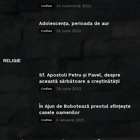
24 noiembrie 2020
Codlea
Adolescența, perioada de aur
25 iunie 2020
Codlea
RELIGIE
Sf. Apostoli Petru și Pavel, despre
această sărbătoare a creștinătății
29 iunie 2022
Codlea
În Ajun de Bobotează preotul sfințește
casele oamenilor
5 ianuarie 2021
Codlea