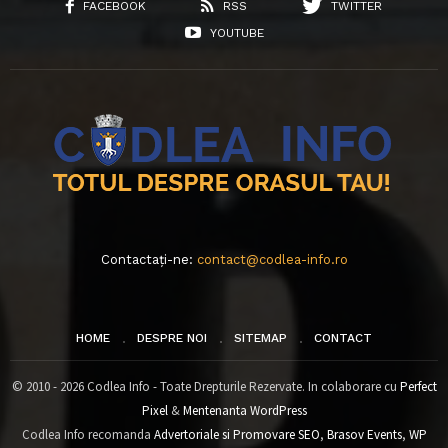
FACEBOOK
RSS
TWITTER
YOUTUBE
Contactați-ne:
contact@codlea-info.ro
HOME
DESPRE NOI
SITEMAP
CONTACT
© 2010 - 2026 Codlea Info - Toate Drepturile Rezervate. In colaborare cu
Perfect
Pixel
&
Mentenanta WordPress
Codlea Info recomanda
Advertoriale si Promovare SEO
,
Brasov Events
,
WP