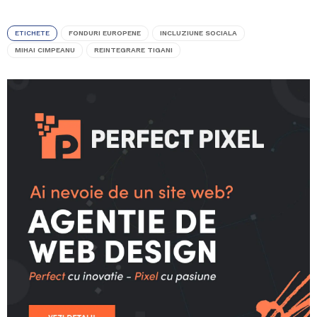
ETICHETE
FONDURI EUROPENE
INCLUZIUNE SOCIALA
MIHAI CIMPEANU
REINTEGRARE TIGANI