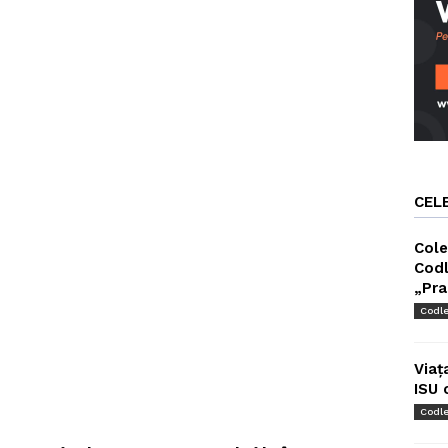
CEL
Cole
Codl
„Pra
Codl
Viaț
ISU 
Codl