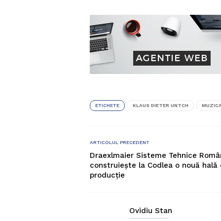
ETICHETE
KLAUS DIETER UNTCH
MUZIC
ARTICOLUL PRECEDENT
Draexlmaier Sisteme Tehnice Româ
construiește la Codlea o nouă hală
producție
Ovidiu Stan