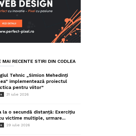
E MAI RECENTE STIRI DIN CODLEA
giul Tehnic „Simion Mehedinți
ea” implementează proiectul
ctica pentru viitor”
31 iulie 2026
ea
a la o secundă distanță: Exercițiu
cu victime multiple, urmare...
29 iulie 2026
ea