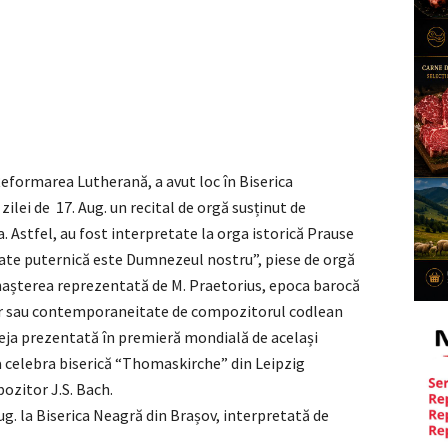
 Reformarea Lutherană, a avut loc în Biserica
ilei de 17. Aug. un recital de orgă susținut de
 Astfel, au fost interpretate la orga istorică Prause
tate puternică este Dumnezeul nostru”, piese de orgă
enașterea reprezentată de M. Praetorius, epoca barocă
er sau contemporaneitate de compozitorul codlean
 deja prezentată în premieră mondială de același
la celebra biserică “Thomaskirche” din Leipzig
ozitor J.S. Bach.
ug. la Biserica Neagră din Brașov, interpretată de