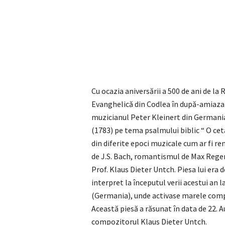
Cu ocazia aniversării a 500 de ani de la
Evanghelică din Codlea în după-amiaza z
muzicianul Peter Kleinert din Germania.
(1783) pe tema psalmului biblic “ O ce
din diferite epoci muzicale cum ar fi r
de J.S. Bach, romantismul de Max Reg
Prof. Klaus Dieter Untch. Piesa lui era
interpret la începutul verii acestui an 
(Germania), unde activase marele comp
Această piesă a răsunat în data de 22. A
compozitorul Klaus Dieter Untch.