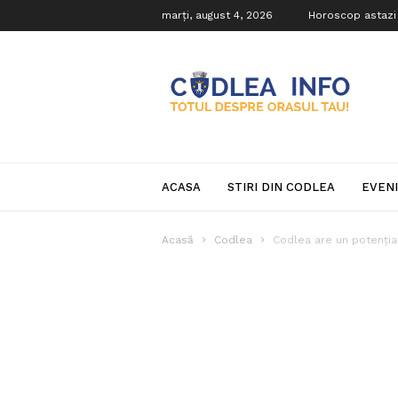
marți, august 4, 2026
Horoscop astazi
Codlea
Info
ACASA
STIRI DIN CODLEA
EVEN
Acasă
Codlea
Codlea are un potenția