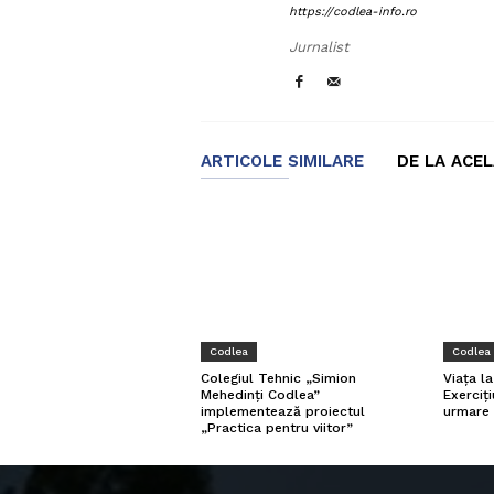
https://codlea-info.ro
Jurnalist
ARTICOLE SIMILARE
DE LA ACE
Codlea
Codlea
Viața l
Colegiul Tehnic „Simion
Exerciți
Mehedinți Codlea”
urmare 
implementează proiectul
„Practica pentru viitor”