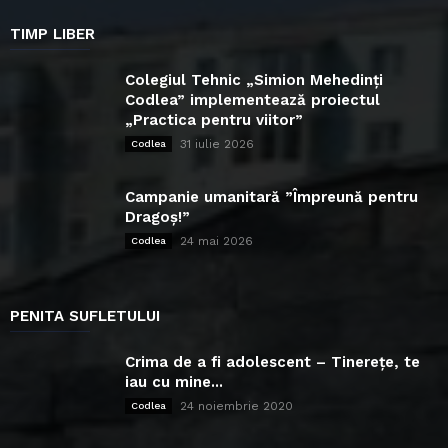
TIMP LIBER
Colegiul Tehnic „Simion Mehedinți
Codlea” implementează proiectul
„Practica pentru viitor”
31 iulie 2026
Codlea
Campanie umanitară ”Împreună pentru
Dragoș!”
24 mai 2026
Codlea
PENITA SUFLETULUI
Crima de a fi adolescent – Tinerețe, te
iau cu mine...
24 noiembrie 2020
Codlea