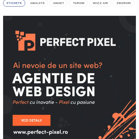
ETICHETE
ANULATE
ANUNT
TAROM
WIZZ AIR
ZBORURI