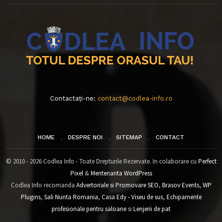
Contactați-ne:
contact@codlea-info.ro
HOME
DESPRE NOI
SITEMAP
CONTACT
© 2010 - 2026 Codlea Info - Toate Drepturile Rezervate. In colaborare cu
Perfect
Pixel
&
Mentenanta WordPress
Codlea Info recomanda
Advertoriale si Promovare SEO
,
Brasov Events
,
WP
Plugins
,
Sali Nunta Romania
,
Casa Edy - Viseu de sus
,
Echipamente
profesionale pentru saloane
si
Lenjerii de pat