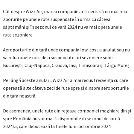
Cât despre Wizz Air, marea companie ar fi decis să nu mai reia
zborurile pe unele rute suspendate în urmă cu câteva
săptămâni și în sezonul de vară 2024 nu va mai opera unele
rute sezoniere.
Aeroporturile din țară unde compania low-cost a anulat sau nu
va relua unele rute deja suspendate ori sezoniere sunt:
București, Cluj-Napoca, Craiova, Iași, Timișoara și Târgu Mureș.
Pe lângă aceste anulări, Wizz Air a mai redus frecvența cu care
operează alte câteva zeci de rute spre și dinspre aeroporturile
din țara noastră.
De asemenea, unele rute din rețeaua companiei maghiare din și
spre România nu vor mai fi disponibile în sezonul de iarnă
2024/5, care debutează la finele lunii octombrie 2024.