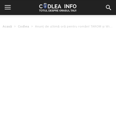
Acasă
Codlea
Anunț de ultimă oră pentru români! TAROM și Wizz Air anulează mai...