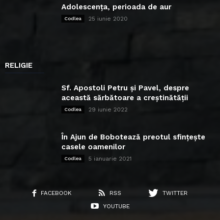
Adolescența, perioada de aur
25 iunie 2020
Codlea
RELIGIE
Sf. Apostoli Petru și Pavel, despre
această sărbătoare a creștinătății
29 iunie 2022
Codlea
În Ajun de Bobotează preotul sfințește
casele oamenilor
5 ianuarie 2021
Codlea
FACEBOOK
RSS
TWITTER
YOUTUBE