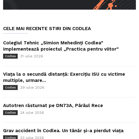
CELE MAI RECENTE STIRI DIN CODLEA
Colegiul Tehnic „Simion Mehedinți Codlea”
implementează proiectul „Practica pentru viitor”
31 iulie 2026
Codlea
Viața la o secundă distanță: Exercițiu ISU cu victime
multiple, urmare...
29 iulie 2026
Codlea
Autotren răsturnat pe DN73A, Pârâul Rece
24 iulie 2026
Codlea
Grav accident în Codlea. Un tânăr și-a pierdut viața
23 iulie 2026
Codlea