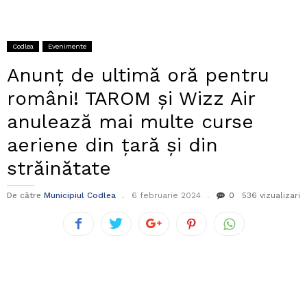
Codlea
Evenimente
Anunț de ultimă oră pentru
români! TAROM și Wizz Air
anulează mai multe curse
aeriene din țară și din
străinătate
De către
Municipiul Codlea
6 februarie 2024
0
536 vizualizari