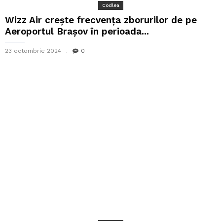
Codlea
Wizz Air crește frecvența zborurilor de pe
Aeroportul Braşov în perioada...
23 octombrie 2024
0