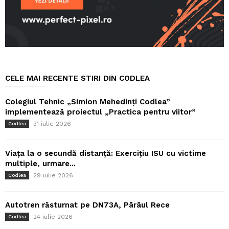
CELE MAI RECENTE STIRI DIN CODLEA
Colegiul Tehnic „Simion Mehedinți Codlea”
implementează proiectul „Practica pentru viitor”
31 iulie 2026
Codlea
Viața la o secundă distanță: Exercițiu ISU cu victime
multiple, urmare...
29 iulie 2026
Codlea
Autotren răsturnat pe DN73A, Pârâul Rece
24 iulie 2026
Codlea