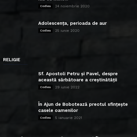
24 noiembrie 2020
Codlea
Adolescența, perioada de aur
25 iunie 2020
Codlea
RELIGIE
Sf. Apostoli Petru și Pavel, despre
această sărbătoare a creștinătății
29 iunie 2022
Codlea
În Ajun de Bobotează preotul sfințește
casele oamenilor
5 ianuarie 2021
Codlea