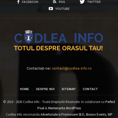
FACEBOOK
RSS
TWITTER
YOUTUBE
Contactați-ne:
contact@codlea-info.ro
HOME
DESPRE NOI
SITEMAP
CONTACT
© 2010 - 2026 Codlea Info - Toate Drepturile Rezervate. In colaborare cu
Perfect
Pixel
&
Mentenanta WordPress
Codlea Info recomanda
Advertoriale si Promovare SEO
,
Brasov Events
,
WP