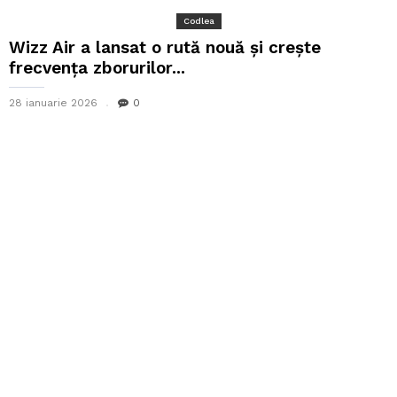
Codlea
Wizz Air a lansat o rută nouă și crește
frecvența zborurilor...
28 ianuarie 2026
0