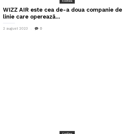
Codlea
WIZZ AIR este cea de-a doua companie de
linie care operează...
2 august 2023
0
Codlea