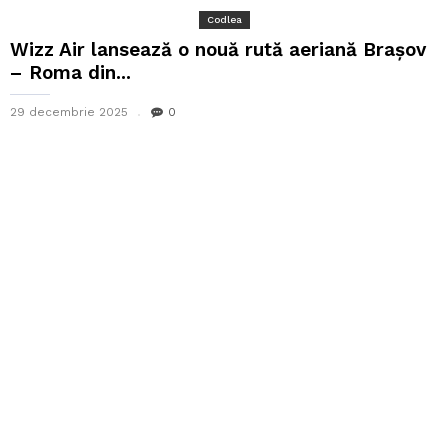
Codlea
Wizz Air lansează o nouă rută aeriană Brașov
– Roma din...
29 decembrie 2025
0