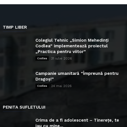
TIMP LIBER
Colegiul Tehnic „Simion Mehedinți
Codlea” implementează proiectul
„Practica pentru viitor”
31 iulie 2026
Codlea
Campanie umanitară ”Împreună pentru
Dragoș!”
24 mai 2026
Codlea
PENITA SUFLETULUI
Crima de a fi adolescent – Tinerețe, te
iau cu mine...