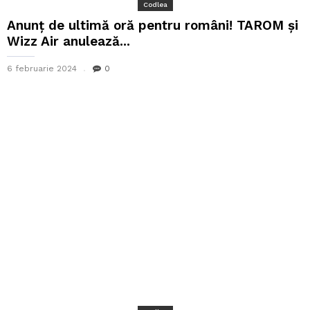
Codlea
Anunț de ultimă oră pentru români! TAROM și
Wizz Air anulează...
6 februarie 2024
0