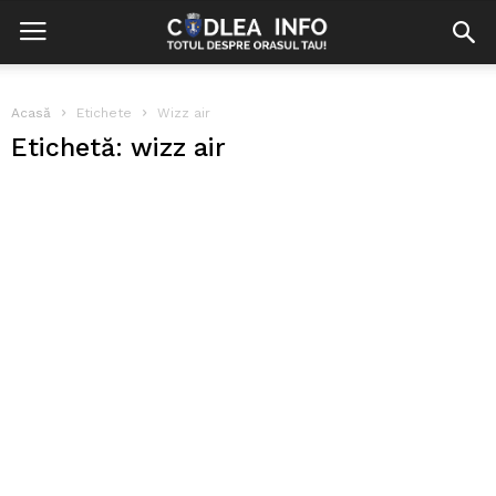
Acasă
Etichete
Wizz air
Etichetă: wizz air