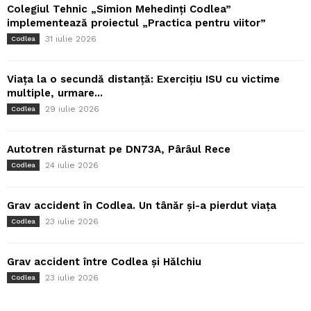
Colegiul Tehnic „Simion Mehedinți Codlea”
implementează proiectul „Practica pentru viitor”
31 iulie 2026
Codlea
Viața la o secundă distanță: Exercițiu ISU cu victime
multiple, urmare...
29 iulie 2026
Codlea
Autotren răsturnat pe DN73A, Pârâul Rece
24 iulie 2026
Codlea
Grav accident în Codlea. Un tânăr și-a pierdut viața
23 iulie 2026
Codlea
Grav accident între Codlea și Hălchiu
23 iulie 2026
Codlea