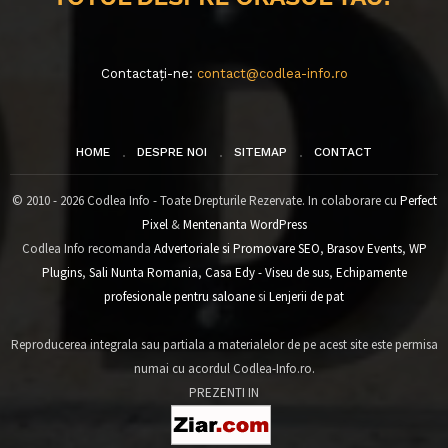
Contactați-ne:
contact@codlea-info.ro
HOME
DESPRE NOI
SITEMAP
CONTACT
© 2010 - 2026 Codlea Info - Toate Drepturile Rezervate. In colaborare cu
Perfect
Pixel
&
Mentenanta WordPress
Codlea Info recomanda
Advertoriale si Promovare SEO
,
Brasov Events
,
WP
Plugins
,
Sali Nunta Romania
,
Casa Edy - Viseu de sus
,
Echipamente
profesionale pentru saloane
si
Lenjerii de pat
Reproducerea integrala sau partiala a materialelor de pe acest site este permisa
numai cu acordul Codlea-Info.ro.
PREZENTI IN