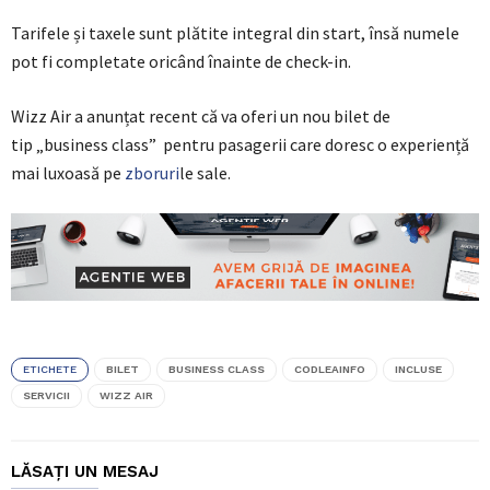
Tarifele și taxele sunt plătite integral din start, însă numele
pot fi completate oricând înainte de check-in.
Wizz Air a anunțat recent că va oferi un nou bilet de
tip „business class” pentru pasagerii care doresc o experiență
mai luxoasă pe
zboruri
le sale.
ETICHETE
BILET
BUSINESS CLASS
CODLEAINFO
INCLUSE
SERVICII
WIZZ AIR
LĂSAȚI UN MESAJ