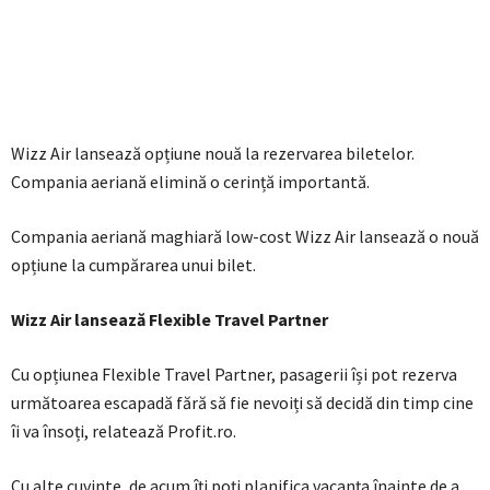
Wizz Air lansează opțiune nouă la rezervarea biletelor.
Compania aeriană elimină o cerință importantă.
Compania aeriană maghiară low-cost Wizz Air lansează o nouă
opțiune la cumpărarea unui bilet.
Wizz Air lansează Flexible Travel Partner
Cu opțiunea Flexible Travel Partner, pasagerii își pot rezerva
următoarea escapadă fără să fie nevoiți să decidă din timp cine
îi va însoți, relatează Profit.ro.
Cu alte cuvinte, de acum îți poți planifica vacanța înainte de a