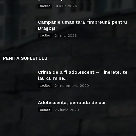
31 iulie 2026
Codlea
Campanie umanitară ”Împreună pentru
Dragoș!”
24 mai 2026
Codlea
PENITA SUFLETULUI
Crima de a fi adolescent – Tinerețe, te
iau cu mine...
24 noiembrie 2020
Codlea
Adolescența, perioada de aur
25 iunie 2020
Codlea