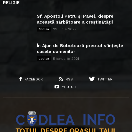
RELIGIE
Sf. Apostoli Petru și Pavel, despre
această sărbătoare a creștinătății
29 iunie 2022
Codlea
În Ajun de Bobotează preotul sfințește
casele oamenilor
5 ianuarie 2021
Codlea
FACEBOOK
RSS
TWITTER
YOUTUBE