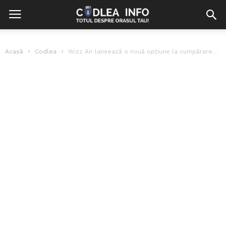
Acasă
Codlea
Wizz Air lansează o nouă opțiune la cumpărarea unui bilet