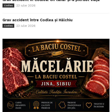
23 iulie 2026
Codlea
Grav accident între Codlea și Hălchiu
23 iulie 2026
Codlea