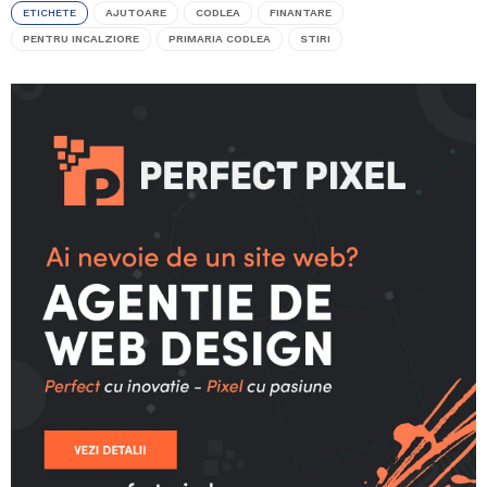
ETICHETE
AJUTOARE
CODLEA
FINANTARE
PENTRU INCALZIORE
PRIMARIA CODLEA
STIRI