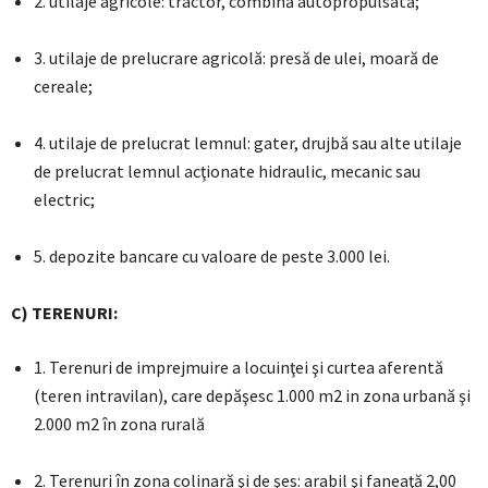
2. utilaje agricole: tractor, combină autopropulsată;
3. utilaje de prelucrare agricolă: presă de ulei, moară de
cereale;
4. utilaje de prelucrat lemnul: gater, drujbă sau alte utilaje
de prelucrat lemnul acţionate hidraulic, mecanic sau
electric;
5. depozite bancare cu valoare de peste 3.000 lei.
C) TERENURI:
1. Terenuri de imprejmuire a locuinţei şi curtea aferentă
(teren intravilan), care depăşesc 1.000 m2 in zona urbană şi
2.000 m2 în zona rurală
2. Terenuri în zona colinară şi de şes: arabil şi faneaţă 2,00