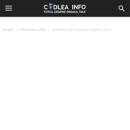
Acasă
Informatii utile
Ajutoare de încalzire pentru iarnă