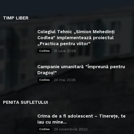
TIMP LIBER
Colegiul Tehnic „Simion Mehedinți
Codlea” implementează proiectul
„Practica pentru viitor”
31 iulie 2026
Codlea
Campanie umanitară ”Împreună pentru
Dragoș!”
24 mai 2026
Codlea
PENITA SUFLETULUI
Crima de a fi adolescent – Tinerețe, te
iau cu mine...
24 noiembrie 2020
Codlea