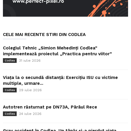
CELE MAI RECENTE STIRI DIN CODLEA
Colegiul Tehnic „Simion Mehedinți Codlea”
implementează proiectul „Practica pentru viitor”
31 iulie 2026
Codlea
Viața la o secundă distanță: Exercițiu ISU cu victime
multiple, urmare...
29 iulie 2026
Codlea
Autotren răsturnat pe DN73A, Pârâul Rece
24 iulie 2026
Codlea
Grav accident în Codlea. Un tânăr și-a pierdut viața