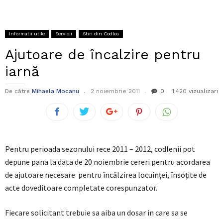
Informatii utile
Servicii
Stiri din Codlea
Ajutoare de încalzire pentru
iarnă
De către
Mihaela Mocanu
2 noiembrie 2011
0
1.420 vizualizari
Pentru perioada sezonului rece 2011 – 2012, codlenii pot
depune pana la data de 20 noiembrie cereri pentru acordarea
de ajutoare necesare pentru încălzirea locuinţei, însoţite de
acte doveditoare completate corespunzator.
Fiecare solicitant trebuie sa aiba un dosar in care sa se