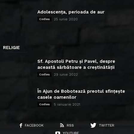
Adolescența, perioada de aur
25 iunie 2020
Codlea
RELIGIE
Sf. Apostoli Petru și Pavel, despre
această sărbătoare a creștinătății
29 iunie 2022
Codlea
În Ajun de Bobotează preotul sfințește
casele oamenilor
5 ianuarie 2021
Codlea
FACEBOOK
RSS
TWITTER
YOUTUBE