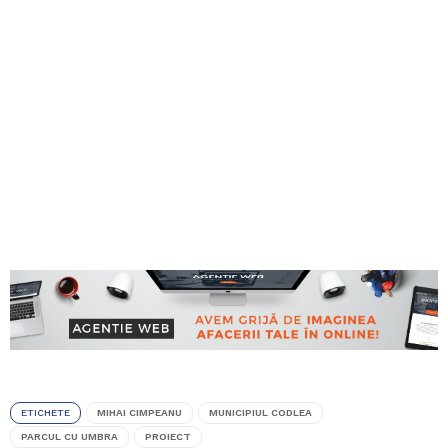
ETICHETE
MIHAI CIMPEANU
MUNICIPIUL CODLEA
PARCUL CU UMBRA
PROIECT