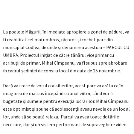
La poalele Măgurii, în imediata apropiere a zonei de pădure, va
fi reabilitat cel mai umbros, răcoros și cochet parc din
municipiul Codlea, de unde și denumirea acestuia – PARCUL CU
UMBRĂ. Proiectul inițiat de către tânărul viceprimar cu
atribuții de primar, Mihai Cîmpeanu, va fi supus spre abrobare
în cadrul ședinței de consiiu local din data de 25 noiembrie.
Dacă va trece de votul consilierilor, acest parc va arăta ca în
imaginea de mai sus începând cu anul viitor, când vor fi
bugetate și sumele pentru execuția lucrărilor. Mihai Cîmpeanu
este optimist și spune că adolescenții aveau nevoie de un loc al
lor, unde să se poată relaxa. Parcul va avea toate dotările
necesare, dar și un sistem performant de supraveghere video.