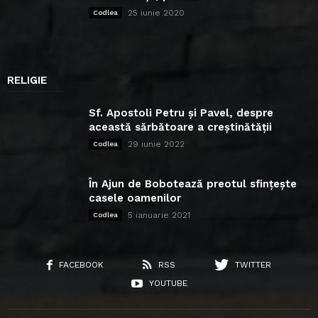
25 iunie 2020
Codlea
RELIGIE
Sf. Apostoli Petru și Pavel, despre
această sărbătoare a creștinătății
29 iunie 2022
Codlea
În Ajun de Bobotează preotul sfințește
casele oamenilor
5 ianuarie 2021
Codlea
FACEBOOK
RSS
TWITTER
YOUTUBE