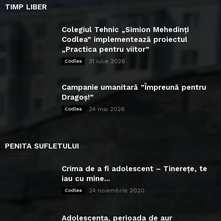
TIMP LIBER
Colegiul Tehnic „Simion Mehedinți
Codlea” implementează proiectul
„Practica pentru viitor”
31 iulie 2026
Codlea
Campanie umanitară ”Împreună pentru
Dragoș!”
24 mai 2026
Codlea
PENITA SUFLETULUI
Crima de a fi adolescent – Tinerețe, te
iau cu mine...
24 noiembrie 2020
Codlea
Adolescența, perioada de aur