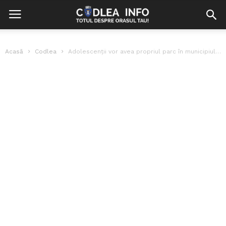
Acasă
Codlea
Adolescenții vor avea propriul parc în municipiul Codlea