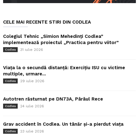
CELE MAI RECENTE STIRI DIN CODLEA
Colegiul Tehnic „Simion Mehedinți Codlea”
implementează proiectul „Practica pentru viitor”
31 iulie 2026
Codlea
Viața la o secundă distanță: Exercițiu ISU cu victime
multiple, urmare...
29 iulie 2026
Codlea
Autotren răsturnat pe DN73A, Pârâul Rece
24 iulie 2026
Codlea
Grav accident în Codlea. Un tânăr și-a pierdut viața
23 iulie 2026
Codlea