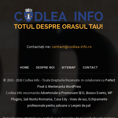
Contactați-ne:
contact@codlea-info.ro
HOME
DESPRE NOI
SITEMAP
CONTACT
© 2010 - 2026 Codlea Info - Toate Drepturile Rezervate. In colaborare cu
Perfect
Pixel
&
Mentenanta WordPress
Codlea Info recomanda
Advertoriale si Promovare SEO
,
Brasov Events
,
WP
Plugins
,
Sali Nunta Romania
,
Casa Edy - Viseu de sus
,
Echipamente
profesionale pentru saloane
si
Lenjerii de pat