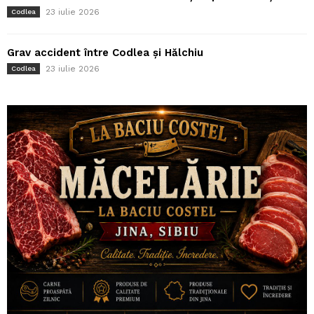
23 iulie 2026
Codlea
Grav accident între Codlea și Hălchiu
23 iulie 2026
Codlea