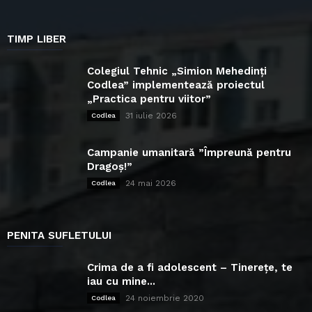
TIMP LIBER
Colegiul Tehnic „Simion Mehedinți
Codlea” implementează proiectul
„Practica pentru viitor”
31 iulie 2026
Codlea
Campanie umanitară ”Împreună pentru
Dragoș!”
24 mai 2026
Codlea
PENITA SUFLETULUI
Crima de a fi adolescent – Tinerețe, te
iau cu mine...
24 noiembrie 2020
Codlea