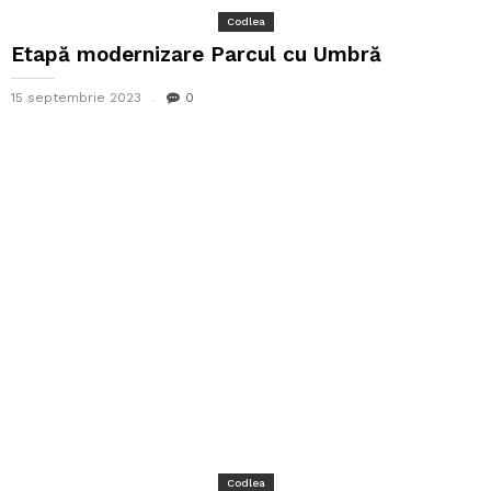
Codlea
Etapă modernizare Parcul cu Umbră
15 septembrie 2023
0
Codlea