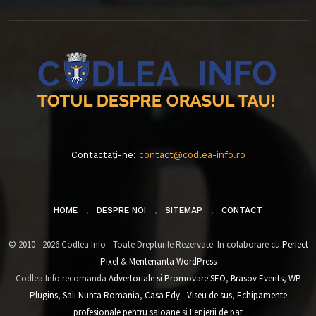
Contactați-ne:
contact@codlea-info.ro
HOME
DESPRE NOI
SITEMAP
CONTACT
© 2010 - 2026 Codlea Info - Toate Drepturile Rezervate. In colaborare cu
Perfect
Pixel
&
Mentenanta WordPress
Codlea Info recomanda
Advertoriale si Promovare SEO
,
Brasov Events
,
WP
Plugins
,
Sali Nunta Romania
,
Casa Edy - Viseu de sus
,
Echipamente
profesionale pentru saloane
si
Lenjerii de pat