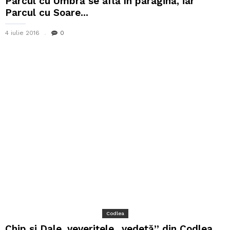
Parcul cu Umbră se află în paragină, iar
Parcul cu Soare...
4 iulie 2016
0
Codlea
Chip şi Dale, veveriţele ,,vedetă” din Codlea