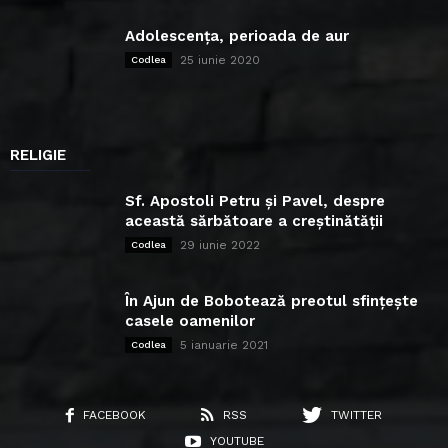
Adolescența, perioada de aur
25 iunie 2020
Codlea
RELIGIE
Sf. Apostoli Petru și Pavel, despre
această sărbătoare a creștinătății
29 iunie 2022
Codlea
În Ajun de Bobotează preotul sfințește
casele oamenilor
5 ianuarie 2021
Codlea
FACEBOOK
RSS
TWITTER
YOUTUBE