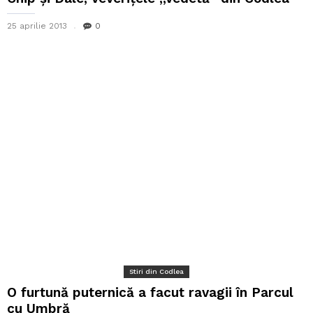
25 aprilie 2013
0
Stiri din Codlea
O furtună puternică a facut ravagii în Parcul
cu Umbră