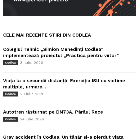
CELE MAI RECENTE STIRI DIN CODLEA
Colegiul Tehnic „Simion Mehedinți Codlea”
implementează proiectul „Practica pentru viitor”
31 iulie 2026
Codlea
Viața la o secundă distanță: Exercițiu ISU cu victime
multiple, urmare...
29 iulie 2026
Codlea
Autotren răsturnat pe DN73A, Pârâul Rece
24 iulie 2026
Codlea
Grav accident în Codlea. Un tânăr și-a pierdut viața