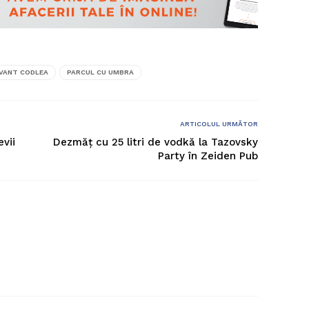
VANT CODLEA
PARCUL CU UMBRA
ARTICOLUL URMĂTOR
vii
Dezmăț cu 25 litri de vodkă la Tazovsky
Party în Zeiden Pub