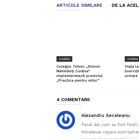
ARTICOLE SIMILARE
DE LA ACE
Codlea
Codlea
Colegiul Tehnic „Simion
Viața l
Mehedinți Codlea”
Exerciți
implementează proiectul
urmare 
„Practica pentru viitor”
4 COMENTARII
Alexandru Seceleanu
Pacat dar, cum au fost fixati 
Intradevar copacii sunt batrani