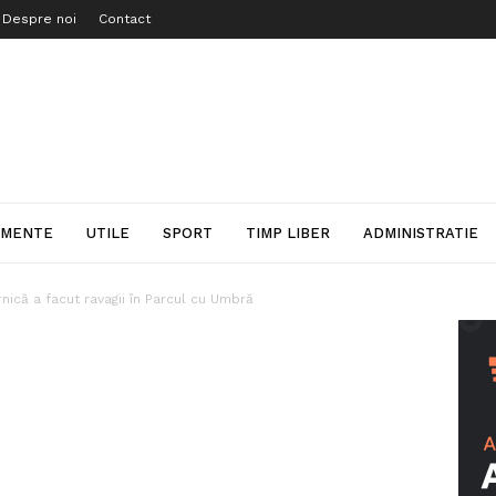
Despre noi
Contact
IMENTE
UTILE
SPORT
TIMP LIBER
ADMINISTRATIE
nică a facut ravagii în Parcul cu Umbră