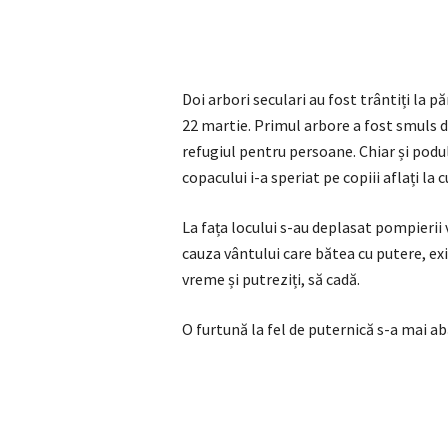
Doi arbori seculari au fost trântiți la 
22 martie. Primul arbore a fost smuls d
refugiul pentru persoane. Chiar și pod
copacului i-a speriat pe copiii aflați la c
La fața locului s-au deplasat pompierii v
cauza vântului care bătea cu putere, exis
vreme și putreziți, să cadă.
O furtună la fel de puternică s-a mai ab