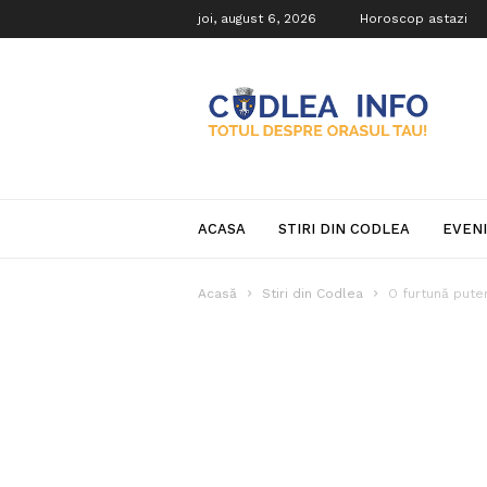
joi, august 6, 2026
Horoscop astazi
Codlea
Info
ACASA
STIRI DIN CODLEA
EVEN
Acasă
Stiri din Codlea
O furtună puter