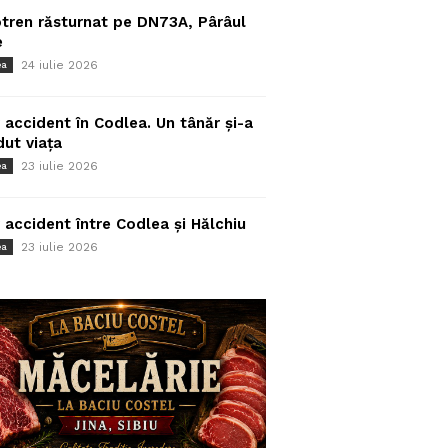
tren răsturnat pe DN73A, Pârâul
e
24 iulie 2026
ea
 accident în Codlea. Un tânăr și-a
dut viața
23 iulie 2026
ea
 accident între Codlea și Hălchiu
23 iulie 2026
ea