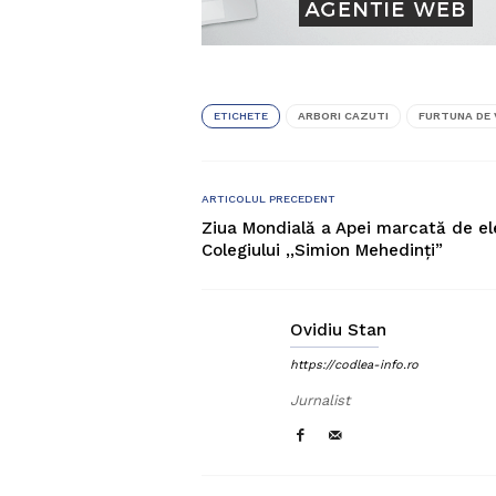
ETICHETE
ARBORI CAZUTI
FURTUNA DE 
ARTICOLUL PRECEDENT
Ziua Mondială a Apei marcată de ele
Colegiului ,,Simion Mehedinți”
Ovidiu Stan
https://codlea-info.ro
Jurnalist