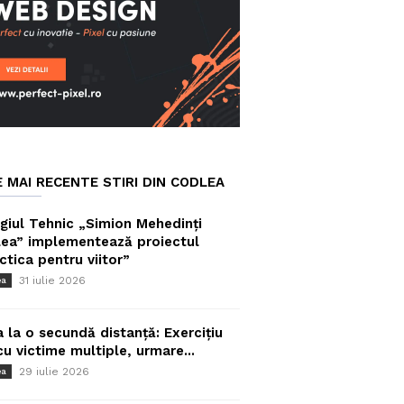
E MAI RECENTE STIRI DIN CODLEA
giul Tehnic „Simion Mehedinți
ea” implementează proiectul
ctica pentru viitor”
31 iulie 2026
ea
a la o secundă distanță: Exercițiu
cu victime multiple, urmare...
29 iulie 2026
ea