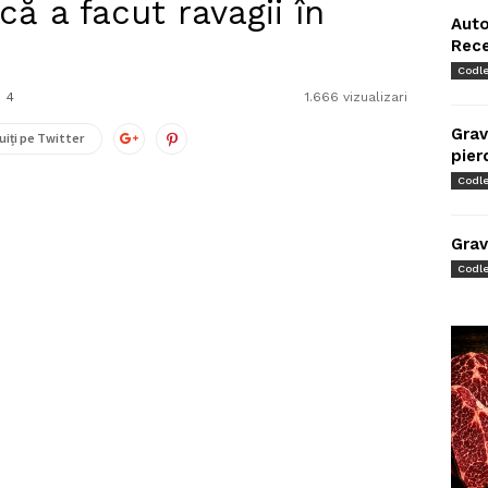
că a facut ravagii în
Auto
Rec
Codl
4
1.666 vizualizari
Grav
uiți pe Twitter
pier
Codl
Grav
Codl