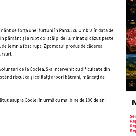
pământ de forța unei furtuni în Parcul cu Umbră în data de
in pământ și a rupt doi stâlpi de iluminat și căzut peste
ul de lemn a fost rupt. Zgomotul produs de căderea
ursuri.
oluntari de la Codlea. S-a intervenit cu dificultate din
tând riscul ca și celilalți arbori bâtrani, mâncați de
ătut asupra Codlei în urmă cu mai bine de 100 de ani.