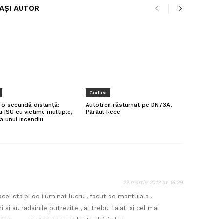
LAȘI AUTOR
Codlea
a o secundă distanță:
Autotren răsturnat pe DN73A,
u ISU cu victime multiple,
Pârâul Rece
a unui incendiu
22 martie 2013 at 16:29
acei stalpi de iluminat lucru , facut de mantuiala .
 si au radainile putrezite , ar trebui taiati si cel mai