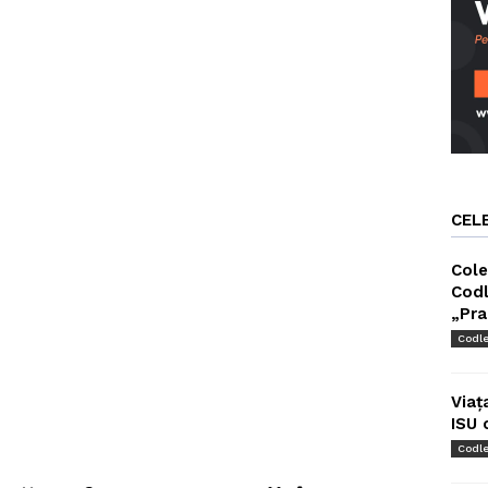
CEL
Cole
Codl
„Pra
Codl
Viaț
ISU 
Codl