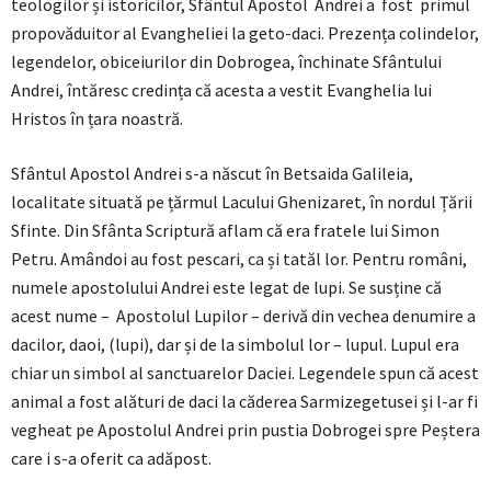
teologilor și istoricilor, Sfântul Apostol Andrei a fost primul
propovăduitor al Evangheliei la geto-daci. Prezența colindelor,
legendelor, obiceiurilor din Dobrogea, închinate Sfântului
Andrei, întăresc credința că acesta a vestit Evanghelia lui
Hristos în țara noastră.
Sfântul Apostol Andrei s-a născut în Betsaida Galileia,
localitate situată pe țărmul Lacului Ghenizaret, în nordul Țării
Sfinte. Din Sfânta Scriptură aflam că era fratele lui Simon
Petru. Amândoi au fost pescari, ca și tatăl lor. Pentru români,
numele apostolului Andrei este legat de lupi. Se susține că
acest nume – Apostolul Lupilor – derivă din vechea denumire a
dacilor, daoi, (lupi), dar și de la simbolul lor – lupul. Lupul era
chiar un simbol al sanctuarelor Daciei. Legendele spun că acest
animal a fost alături de daci la căderea Sarmizegetusei și l-ar fi
vegheat pe Apostolul Andrei prin pustia Dobrogei spre Peștera
care i s-a oferit ca adăpost.