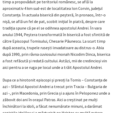
timp a propovăduit pe teritoriul românesc, se află la
aproximativ 4 km sud-est de localitatea Ion Corvin, județul
Constanța. În actuala biserică din peșteră, în pronaos, într-o
nișă, se află un fel de pat, scobit inițial în piatră, despre care
tradiția spune că pe el se odihnea apostolul Andrei. În vara
anului 1944, Peștera transformată în biserică a fost sfintită de
către Episcopul Tomisului, Chesarie Păunescu. La scurt timp
după aceasta, trupele rusești invadatoare au distrus-o. Abia
după 1990, prin râvna cuviosului monah Nicodim Dinca, biserica
a fost refăcută și redată cultului. Astăzi, mii de credincioși vin
aici pentru a se ruga pe locul unde a trăit Apostolul Andrei.
Dupa ce a hirotonit episcopi și preoți la Tomis – Constanța de
azi – Sfântul Apostol Andrei a trecut prin Tracia – Bulgaria de
azi -, prin Macedonia, prin Grecia și a ajuns în Peloponez unde a
zăbovit doi ani în orașul Patras. Aici a creștinat pe mulți
închinători la idoli, a făcut nenumărate minuni, a darâmat
capistile idolilor și a mărturisit pe Hristos cu multă putere.