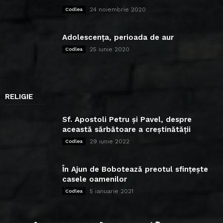
24 noiembrie 2020
Codlea
Adolescența, perioada de aur
25 iunie 2020
Codlea
RELIGIE
Sf. Apostoli Petru și Pavel, despre
această sărbătoare a creștinătății
29 iunie 2022
Codlea
În Ajun de Bobotează preotul sfințește
casele oamenilor
5 ianuarie 2021
Codlea