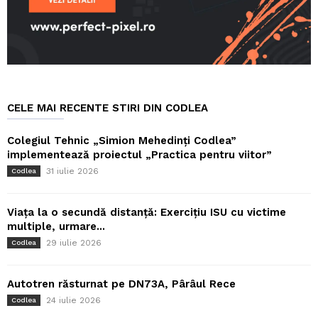
CELE MAI RECENTE STIRI DIN CODLEA
Colegiul Tehnic „Simion Mehedinți Codlea”
implementează proiectul „Practica pentru viitor”
31 iulie 2026
Codlea
Viața la o secundă distanță: Exercițiu ISU cu victime
multiple, urmare...
29 iulie 2026
Codlea
Autotren răsturnat pe DN73A, Pârâul Rece
24 iulie 2026
Codlea