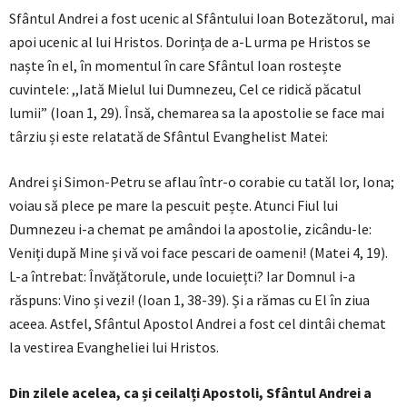
Sfântul Andrei a fost ucenic al Sfântului Ioan Botezătorul, mai
apoi ucenic al lui Hristos. Dorința de a-L urma pe Hristos se
naște în el, în momentul în care Sfântul Ioan rostește
cuvintele: ,,Iată Mielul lui Dumnezeu, Cel ce ridică păcatul
lumii” (Ioan 1, 29). Însă, chemarea sa la apostolie se face mai
târziu și este relatată de Sfântul Evanghelist Matei:
Andrei și Simon-Petru se aflau într-o corabie cu tatăl lor, Iona;
voiau să plece pe mare la pescuit pește. Atunci Fiul lui
Dumnezeu i-a chemat pe amândoi la apostolie, zicându-le:
Veniți după Mine și vă voi face pescari de oameni! (Matei 4, 19).
L-a întrebat: Învățătorule, unde locuiețti? Iar Domnul i-a
răspuns: Vino și vezi! (Ioan 1, 38-39). Și a rămas cu El în ziua
aceea. Astfel, Sfântul Apostol Andrei a fost cel dintâi chemat
la vestirea Evangheliei lui Hristos.
Din zilele acelea, ca și ceilalți Apostoli, Sfântul Andrei a