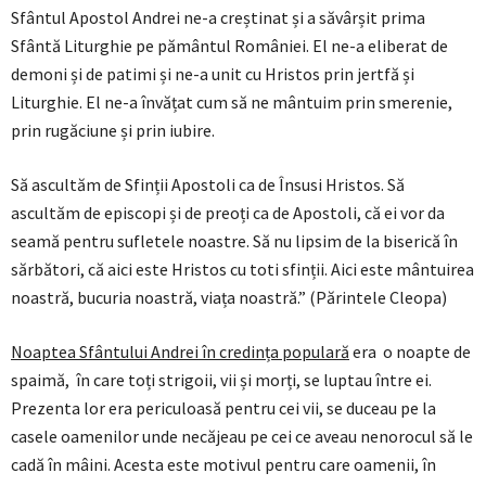
Sfântul Apostol Andrei ne-a creștinat și a săvârșit prima
Sfântă Liturghie pe pământul României. El ne-a eliberat de
demoni și de patimi și ne-a unit cu Hristos prin jertfă și
Liturghie. El ne-a învățat cum să ne mântuim prin smerenie,
prin rugăciune și prin iubire.
Să ascultăm de Sfinții Apostoli ca de Însusi Hristos. Să
ascultăm de episcopi și de preoți ca de Apostoli, că ei vor da
seamă pentru sufletele noastre. Să nu lipsim de la biserică în
sărbători, că aici este Hristos cu toti sfinții. Aici este mântuirea
noastră, bucuria noastră, viața noastră.” (Părintele Cleopa)
Noaptea Sfântului Andrei în credința populară
era o noapte de
spaimă, în care toți strigoii, vii și morți, se luptau între ei.
Prezenta lor era periculoasă pentru cei vii, se duceau pe la
casele oamenilor unde necăjeau pe cei ce aveau nenorocul să le
cadă în mâini. Acesta este motivul pentru care oamenii, în