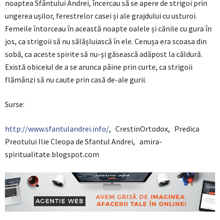
noaptea Sfântului Andrei, încercau să se apere de strigoi prin
ungerea ușilor, ferestrelor casei și ale grajdului cu usturoi.
Femeile întorceau în această noapte oalele și cănile cu gura în
jos, ca strigoii să nu sălășluiască în ele. Cenușa era scoasa din
sobă, ca aceste spirite să nu-și găsească adăpost la căldură.
Există obiceiul de a se arunca pâine prin curte, ca strigoii
flămânzi să nu caute prin casă de-ale gurii.
Surse:
http://www.sfantulandrei.info/
, CrestinOrtodox, Predica
Preotului Ilie Cleopa de Sfantul Andrei, amira-
spiritualitate.blogspot.com