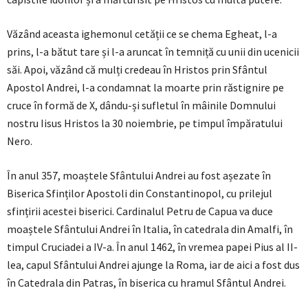
Văzând aceasta ighemonul cetății ce se chema Egheat, l-a
prins, l-a bătut tare și l-a aruncat în temniță cu unii din ucenicii
săi. Apoi, văzând că mulți credeau în Hristos prin Sfântul
Apostol Andrei, l-a condamnat la moarte prin răstignire pe
cruce în formă de X, dându-și sufletul în mâinile Domnului
nostru Iisus Hristos la 30 noiembrie, pe timpul împăratului
Nero.
În anul 357, moaștele Sfântului Andrei au fost așezate în
Biserica Sfinților Apostoli din Constantinopol, cu prilejul
sfințirii acestei biserici. Cardinalul Petru de Capua va duce
moaștele Sfântului Andrei în Italia, în catedrala din Amalfi, în
timpul Cruciadei a IV-a. În anul 1462, în vremea papei Pius al II-
lea, capul Sfântului Andrei ajunge la Roma, iar de aici a fost dus
în Catedrala din Patras, în biserica cu hramul Sfântul Andrei.