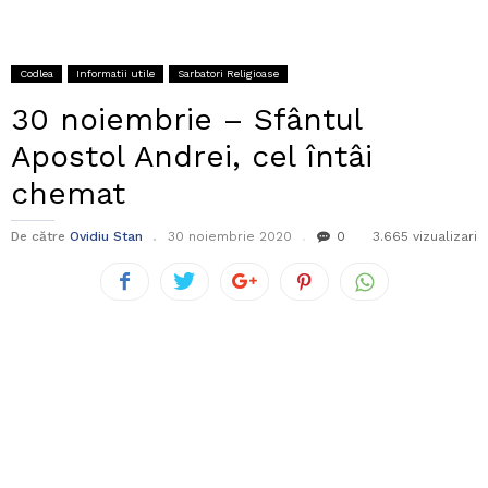
Codlea
Informatii utile
Sarbatori Religioase
30 noiembrie – Sfântul
Apostol Andrei, cel întâi
chemat
De către
Ovidiu Stan
30 noiembrie 2020
0
3.665 vizualizari