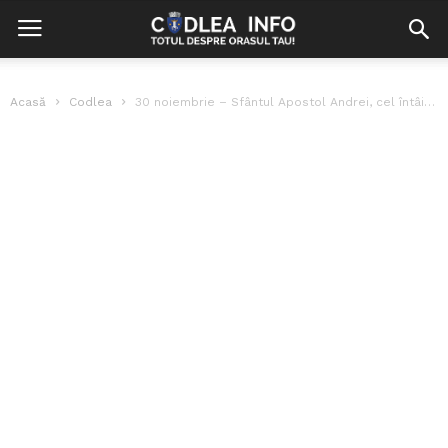
Acasă
Codlea
30 noiembrie – Sfântul Apostol Andrei, cel întâi chemat