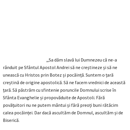
,,Sa dăm slavă lui Dumnezeu că ne-a
rânduit pe Sfântul Apostol Andrei să ne creștineze și să ne
unească cu Hristos prin Botez și pocăință. Suntem o țară
creștină de origine apostolică. Să ne facem vrednici de această
țară. Să păstrăm cu sfintenie poruncile Domnului scrise în
Sfânta Evanghelie și propovăduite de Apostoli. Fără
povățuitori nu ne putem mântui și fără preoți buni rătăcim
calea pocăinței. Dar dacă ascultăm de Domnul, ascultăm și de
Biserică.