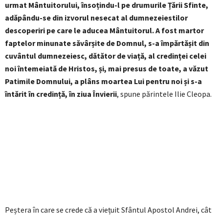
urmat Mântuitorului, însoțindu-l pe drumurile Țării Sfinte,
adăpându-se din izvorul nesecat al dumnezeiestilor
descoperiri pe care le aducea Mântuitorul. A fost martor
faptelor minunate săvârșite de Domnul, s-a împărtășit din
cuvântul dumnezeiesc, dătător de viață, al credinței celei
noi întemeiată de Hristos, și, mai presus de toate, a văzut
Patimile Domnului, a plâns moartea Lui pentru noi și s-a
întărit în credință, în ziua Învierii
, spune părintele Ilie Cleopa.
Peștera în care se crede că a viețuit Sfântul Apostol Andrei, cât