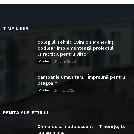
TIMP LIBER
Colegiul Tehnic „Simion Mehedinți
Codlea” implementează proiectul
„Practica pentru viitor”
31 iulie 2026
Codlea
Campanie umanitară ”Împreună pentru
Dragoș!”
24 mai 2026
Codlea
PENITA SUFLETULUI
Crima de a fi adolescent – Tinerețe, te
iau cu mine...