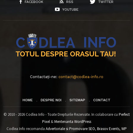
FACEBOOK
RSS
TWITTER
YOUTUBE
Contactați-ne:
contact@codlea-info.ro
HOME
DESPRE NOI
SITEMAP
CONTACT
© 2010 - 2026 Codlea Info - Toate Drepturile Rezervate. In colaborare cu
Perfect
Pixel
&
Mentenanta WordPress
Codlea Info recomanda
Advertoriale si Promovare SEO
,
Brasov Events
,
WP