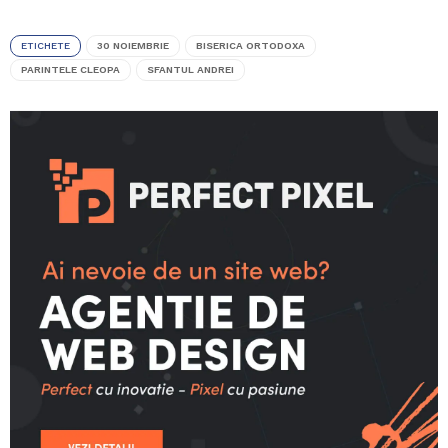
ETICHETE
30 NOIEMBRIE
BISERICA ORTODOXA
PARINTELE CLEOPA
SFANTUL ANDREI