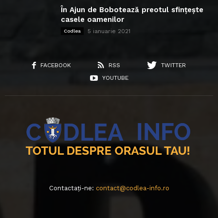
În Ajun de Bobotează preotul sfințește
casele oamenilor
5 ianuarie 2021
Codlea
FACEBOOK
RSS
TWITTER
YOUTUBE
Contactați-ne:
contact@codlea-info.ro