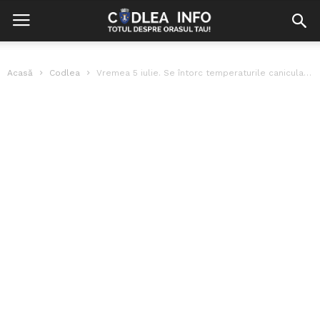
Acasă
Codlea
Vremea 5 iulie. Se întorc temperaturile caniculare. Unde va fi astăzi cel...