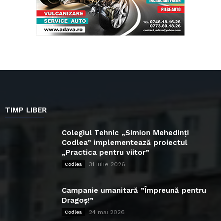
TIMP LIBER
Colegiul Tehnic „Simion Mehedinți
Codlea” implementează proiectul
„Practica pentru viitor”
31 iulie 2026
Codlea
Campanie umanitară ”Împreună pentru
Dragoș!”
24 mai 2026
Codlea