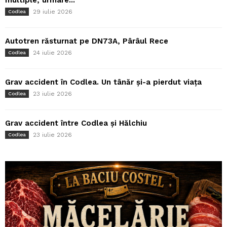
29 iulie 2026
Codlea
Autotren răsturnat pe DN73A, Pârâul Rece
24 iulie 2026
Codlea
Grav accident în Codlea. Un tânăr și-a pierdut viața
23 iulie 2026
Codlea
Grav accident între Codlea și Hălchiu
23 iulie 2026
Codlea