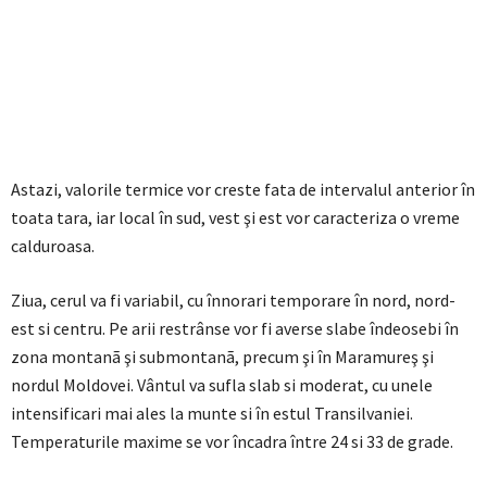
Astazi, valorile termice vor creste fata de intervalul anterior în
toata tara, iar local în sud, vest şi est vor caracteriza o vreme
calduroasa.
Ziua, cerul va fi variabil, cu înnorari temporare în nord, nord-
est si centru. Pe arii restrânse vor fi averse slabe îndeosebi în
zona montanã şi submontanã, precum şi în Maramureş şi
nordul Moldovei. Vântul va sufla slab si moderat, cu unele
intensificari mai ales la munte si în estul Transilvaniei.
Temperaturile maxime se vor încadra între 24 si 33 de grade.