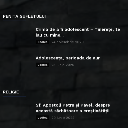
PENITA SUFLETULUI
Crima de a fi adolescent – Tinerețe, te
iau cu mine...
24 noiembrie 2020
Codlea
Adolescența, perioada de aur
25 iunie 2020
Codlea
RELIGIE
Sf. Apostoli Petru și Pavel, despre
această sărbătoare a creștinătății
29 iunie 2022
Codlea