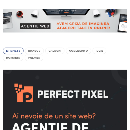
ETICHETE
BRASOV
CALDURI
CODLEAINFO
IULIE
ROMANIA
VREMEA