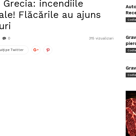
i Grecia: incendiile
Auto
ale! Flăcările au ajuns
Rec
Codl
uri
Grav
0
315 vizualizari
pier
uiți pe Twitter
Codl
Grav
Codl