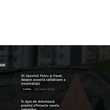
GIE
Sf. Apostoli Petru și Pavel,
despre această sărbătoare a
creștinătății
29 iunie 2022
Codlea
În Ajun de Bobotează
preotul sfințește casele
oamenilor