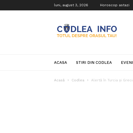
luni, august 3, 2026
Horoscop astazi
Codlea
Info
ACASA
STIRI DIN CODLEA
EVEN
Acasă
Codlea
Alertă în Turcia și Greci