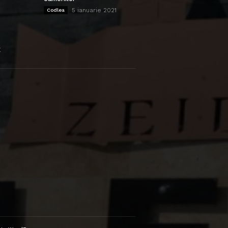
5 ianuarie 2021
Codlea
E