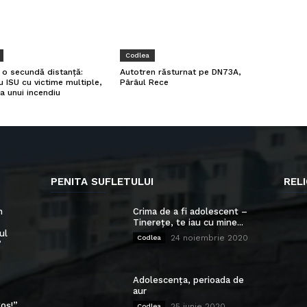
Codlea
a o secundă distanță:
Autotren răsturnat pe DN73A,
u ISU cu victime multiple,
Pârâul Rece
a unui incendiu
PENITA SUFLETULUI
RELI
n
Crima de a fi adolescent –
Tinerețe, te iau cu mine...
ul
24 noiembrie 2020
Codlea
”
Adolescența, perioada de
aur
oș!”
25 iunie 2020
Codlea