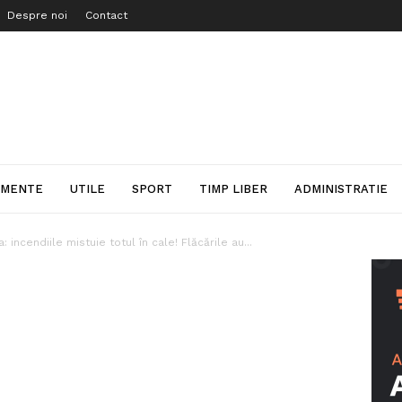
Despre noi
Contact
IMENTE
UTILE
SPORT
TIMP LIBER
ADMINISTRATIE
a: incendiile mistuie totul în cale! Flăcările au...