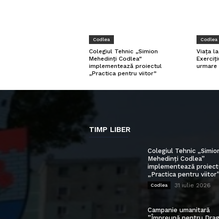
Codlea
Codlea
Viața l
Colegiul Tehnic „Simion
Exerciți
Mehedinți Codlea”
urmare 
implementează proiectul
„Practica pentru viitor”
TIMP LIBER
Colegiul Tehnic „Simio
Mehedinți Codlea”
implementează proiect
„Practica pentru viitor
31 iulie 2026
Codlea
Campanie umanitară
”Împreună pentru Drag