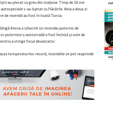
iștii au plecat cu greu din stațiune. Timp de 10 ore
autospeciale s-au luptat cu flăcările. Abia a doua zi
re de incendii au fost în toată Turcia.
 lângă Atena a izbucnit un incendiu puternic de
lor puternice o autostradă a fost închisă și sute de
pentru a stinge focul devastator.
cauza temperaturilor record, incendiile se pot reaprinde