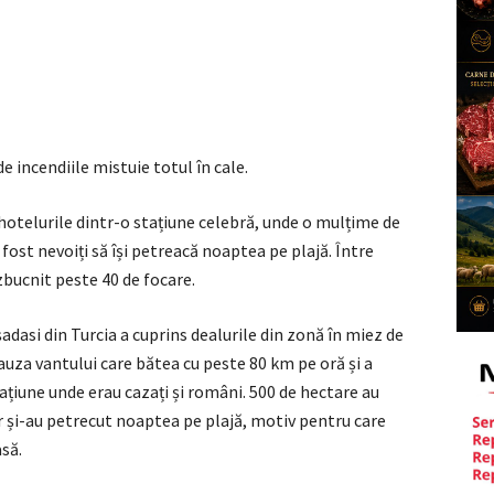
de incendiile mistuie totul în cale.
 hotelurile dintr-o stațiune celebră, unde o mulțime de
u fost nevoiți să își petreacă noaptea pe plajă. Între
izbucnit peste 40 de focare.
adasi din Turcia a cuprins dealurile din zonă în miez de
auza vantului care bătea cu peste 80 km pe oră și a
ațiune unde erau cazați și români. 500 de hectare au
or și-au petrecut noaptea pe plajă, motiv pentru care
asă.