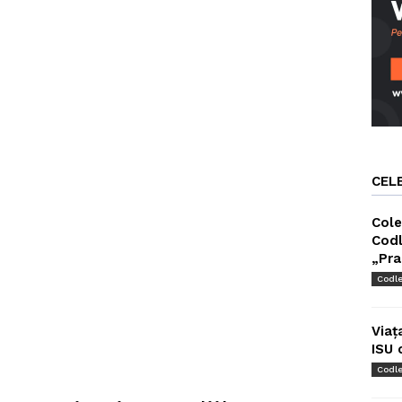
CEL
Cole
Codl
„Pra
Codl
Viaț
ISU 
Codl