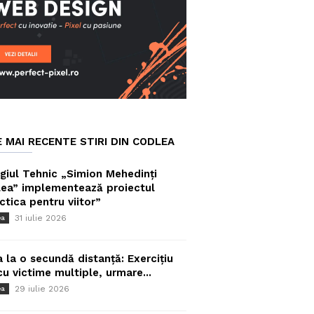
E MAI RECENTE STIRI DIN CODLEA
giul Tehnic „Simion Mehedinți
ea” implementează proiectul
ctica pentru viitor”
31 iulie 2026
ea
a la o secundă distanță: Exercițiu
cu victime multiple, urmare...
29 iulie 2026
ea