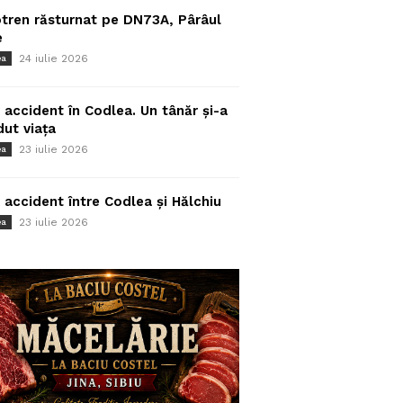
tren răsturnat pe DN73A, Pârâul
e
24 iulie 2026
ea
 accident în Codlea. Un tânăr și-a
dut viața
23 iulie 2026
ea
 accident între Codlea și Hălchiu
23 iulie 2026
ea