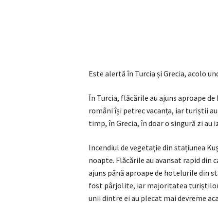
Este alertă în Turcia și Grecia, acolo un
În Turcia, flăcările au ajuns aproape de
români își petrec vacanța, iar turiștii a
timp, în Grecia, în doar o singură zi au 
Incendiul de vegetaţie din stațiunea Kuș
noapte. Flăcările au avansat rapid din c
ajuns până aproape de hotelurile din st
fost pârjolite, iar majoritatea turiștil
unii dintre ei au plecat mai devreme ac