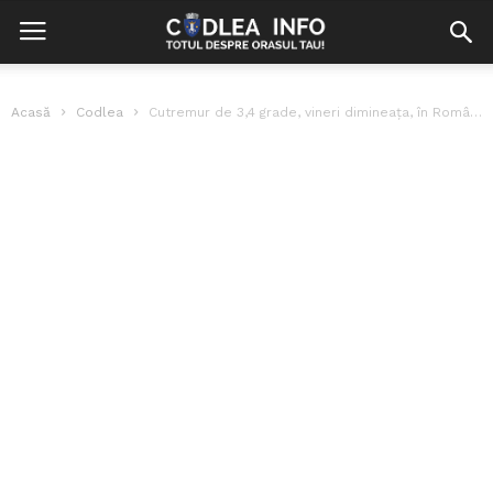
Acasă
Codlea
Cutremur de 3,4 grade, vineri dimineața, în România. INFP anunță activitate seismică...