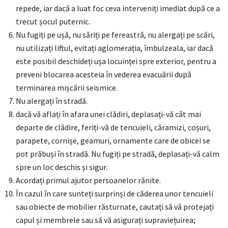
repede, iar dacă a luat foc ceva interveniți imediat după ce a
trecut șocul puternic.
Nu fugiți pe ușă, nu săriți pe fereastră, nu alergați pe scări,
nu utilizați liftul, evitați aglomerația, îmbulzeala, iar dacă
este posibil deschideți ușa locuinței spre exterior, pentru a
preveni blocarea acesteia în vederea evacuării după
terminarea mișcării seismice.
Nu alergați în stradă.
dacă vă aflați în afara unei clădiri, deplasați-vă cât mai
departe de clădire, feriți-vă de tencuieli, căramizi, coșuri,
parapete, cornișe, geamuri, ornamente care de obicei se
pot prăbuși în stradă. Nu fugiți pe stradă, deplasați-vă calm
spre un loc deschis și sigur.
Acordați primul ajutor persoanelor rănite.
În cazul în care sunteți surprinși de căderea unor tencuieli
sau obiecte de mobilier răsturnate, cautați să vă protejați
capul și membrele sau să vă asigurați supraviețuirea;