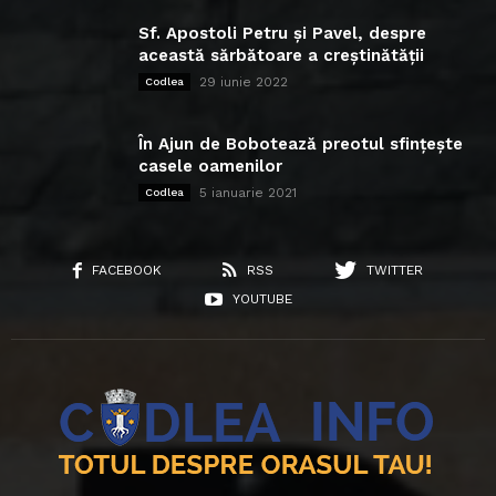
Sf. Apostoli Petru și Pavel, despre
această sărbătoare a creștinătății
29 iunie 2022
Codlea
În Ajun de Bobotează preotul sfințește
casele oamenilor
5 ianuarie 2021
Codlea
FACEBOOK
RSS
TWITTER
YOUTUBE