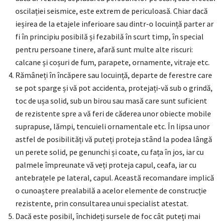
oscilației seismice, este extrem de periculoasă. Chiar dacă
ieșirea de la etajele inferioare sau dintr-o locuință parter ar
fi în principiu posibilă și fezabilă în scurt timp, în special
pentru persoane tinere, afară sunt multe alte riscuri:
calcane și coșuri de fum, parapete, ornamente, vitraje etc.
Rămâneți în încăpere sau locuință, departe de ferestre care
se pot sparge și vă pot accidenta, protejați-vă sub o grindă,
toc de ușa solid, sub un birou sau masă care sunt suficient
de rezistente spre a vă feri de căderea unor obiecte mobile
suprapuse, lămpi, tencuieli ornamentale etc. În lipsa unor
astfel de posibilități vă puteți proteja stând la podea lângă
un perete solid, pe genunchi și coate, cu fața în jos, iar cu
palmele împreunate vă veți proteja capul, ceafa, iar cu
antebrațele pe lateral, capul. Această recomandare implică
o cunoaștere prealabilă a acelor elemente de construcție
rezistente, prin consultarea unui specialist atestat.
Dacă este posibil, închideți sursele de foc cât puteți mai