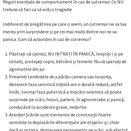
Reguli esențiale de comportament în caz de cutremur. Ce NU
trebuie să faci ca să eviți o tragedie
Indiferent de pregătirea pe care o avem, un cutremur ne va lua
mereu prin surprindere și pe cei mai mulți dintre noi ne va
panica. Cum să acționăm în caz de cutremur?
Păstrați-vă calmul, NU INTRAȚI ÎN PANICĂ, liniștiți-i și pe
ceilalți, protejați copiii, bătrânii și femeile. Nu vă speriați de
zgomotele din jur.
Preveniți tendințele de a părăsi camera sau locuința,
deoarece faza seismică inițială are o durată redusă, astfel
încât, tocmai faza puternică a mișcării seismice vă poate
surprinde pe scări, holuri, paliere, în aglomerație și panică,
conducând la accidente grave, nedorite.
Atenție! Scările sunt elemente de construcții foarte
sensibile la deplasările diferențiate ale etajelor și, chiar
dacă ar rezista, deplasarea persoanelor pe scări, sub efectul