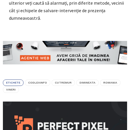
ulterior veți caută să alarmați, prin diferite metode, vecinii
cât și echipele de salvare-intervenție de prezența
dumneavoastră.
ETICHETE
CODLEAINFO
CUTREMUR
DIMINEATA
ROMANIA
VINERI