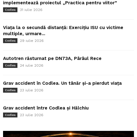
implementează proiectul „Practica pentru viitor”
31 iulie 2026
Codlea
Viața la o secundă distanță: Exercițiu ISU cu victime
multiple, urmare...
29 iulie 2026
Codlea
Autotren răsturnat pe DN73A, Pârâul Rece
24 iulie 2026
Codlea
Grav accident în Codlea. Un tânăr și-a pierdut viața
23 iulie 2026
Codlea
Grav accident între Codlea și Hălchiu
23 iulie 2026
Codlea