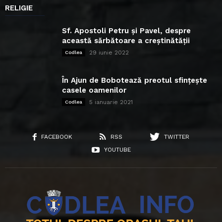
RELIGIE
Sf. Apostoli Petru și Pavel, despre
această sărbătoare a creștinătății
29 iunie 2022
Codlea
În Ajun de Bobotează preotul sfințește
casele oamenilor
5 ianuarie 2021
Codlea
FACEBOOK
RSS
TWITTER
YOUTUBE