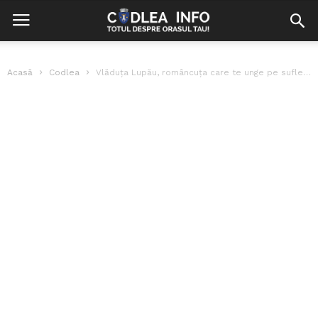
Acasă
Codlea
Vlăduța Lupău, româncuța care te unge pe suflet cu vocea ei