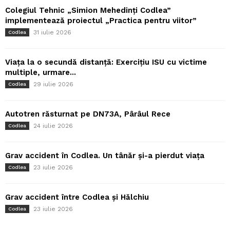
Colegiul Tehnic „Simion Mehedinți Codlea”
implementează proiectul „Practica pentru viitor”
31 iulie 2026
Codlea
Viața la o secundă distanță: Exercițiu ISU cu victime
multiple, urmare...
29 iulie 2026
Codlea
Autotren răsturnat pe DN73A, Pârâul Rece
24 iulie 2026
Codlea
Grav accident în Codlea. Un tânăr și-a pierdut viața
23 iulie 2026
Codlea
Grav accident între Codlea și Hălchiu
23 iulie 2026
Codlea