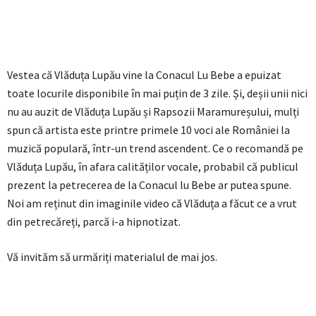
Vestea că Vlăduța Lupău vine la Conacul Lu Bebe a epuizat
toate locurile disponibile în mai puțin de 3 zile. Și, deșii unii nici
nu au auzit de Vlăduța Lupău și Rapsozii Maramureșului, mulți
spun că artista este printre primele 10 voci ale României la
muzică populară, într-un trend ascendent. Ce o recomandă pe
Vlăduța Lupău, în afara calităților vocale, probabil că publicul
prezent la petrecerea de la Conacul lu Bebe ar putea spune.
Noi am reținut din imaginile video că Vlăduța a făcut ce a vrut
din petrecăreți, parcă i-a hipnotizat.
Vă invităm să urmăriți materialul de mai jos.