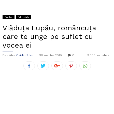
Codlea
Editoriale
Vlăduța Lupău, româncuța
care te unge pe suflet cu
vocea ei
De către
Ovidiu Stan
30 martie 2019
0
3.336 vizualizari