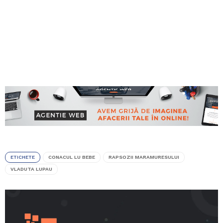
ETICHETE
CONACUL LU BEBE
RAPSOZII MARAMURESULUI
VLADUTA LUPAU