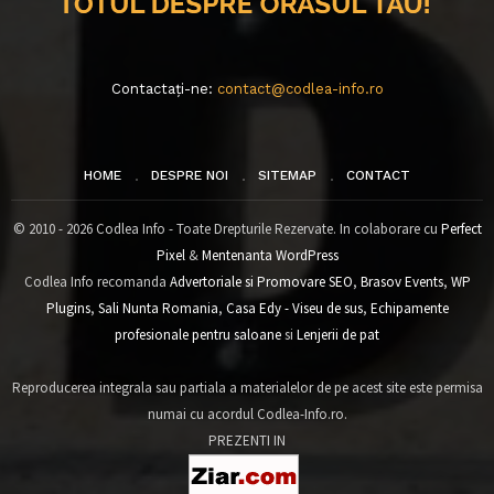
Contactați-ne:
contact@codlea-info.ro
HOME
DESPRE NOI
SITEMAP
CONTACT
© 2010 - 2026 Codlea Info - Toate Drepturile Rezervate. In colaborare cu
Perfect
Pixel
&
Mentenanta WordPress
Codlea Info recomanda
Advertoriale si Promovare SEO
,
Brasov Events
,
WP
Plugins
,
Sali Nunta Romania
,
Casa Edy - Viseu de sus
,
Echipamente
profesionale pentru saloane
si
Lenjerii de pat
Reproducerea integrala sau partiala a materialelor de pe acest site este permisa
numai cu acordul Codlea-Info.ro.
PREZENTI IN