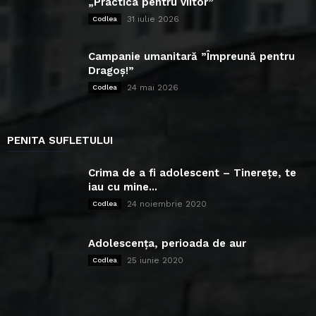
„Practica pentru viitor”
31 iulie 2026
Codlea
Campanie umanitară ”Împreună pentru
Dragoș!”
24 mai 2026
Codlea
PENITA SUFLETULUI
Crima de a fi adolescent – Tinerețe, te
iau cu mine...
24 noiembrie 2020
Codlea
Adolescența, perioada de aur
25 iunie 2020
Codlea