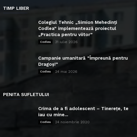
TIMP LIBER
Colegiul Tehnic „Simion Mehedinți
Codlea” implementează proiectul
„Practica pentru viitor”
31 iulie 2026
Codlea
Campanie umanitară ”Împreună pentru
Dragoș!”
24 mai 2026
Codlea
PENITA SUFLETULUI
Crima de a fi adolescent – Tinerețe, te
iau cu mine...
24 noiembrie 2020
Codlea