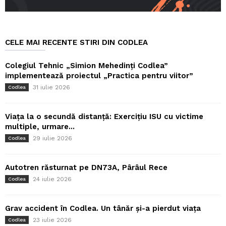
CELE MAI RECENTE STIRI DIN CODLEA
Colegiul Tehnic „Simion Mehedinți Codlea”
implementează proiectul „Practica pentru viitor”
31 iulie 2026
Codlea
Viața la o secundă distanță: Exercițiu ISU cu victime
multiple, urmare...
29 iulie 2026
Codlea
Autotren răsturnat pe DN73A, Pârâul Rece
24 iulie 2026
Codlea
Grav accident în Codlea. Un tânăr și-a pierdut viața
23 iulie 2026
Codlea