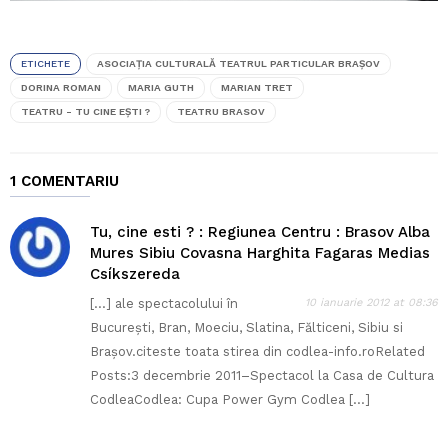
ETICHETE
ASOCIAŢIA CULTURALĂ TEATRUL PARTICULAR BRAŞOV
DORINA ROMAN
MARIA GUTH
MARIAN TRET
TEATRU - TU CINE EŞTI ?
TEATRU BRASOV
1 COMENTARIU
Tu, cine esti ? : Regiunea Centru : Brasov Alba
Mures Sibiu Covasna Harghita Fagaras Medias
Csíkszereda
[…] ale spectacolului în
10 ianuarie 2012 at 08:36
Bucureşti, Bran, Moeciu, Slatina, Fălticeni, Sibiu si
Braşov.citeste toata stirea din codlea-info.roRelated
Posts:3 decembrie 2011–Spectacol la Casa de Cultura
CodleaCodlea: Cupa Power Gym Codlea […]