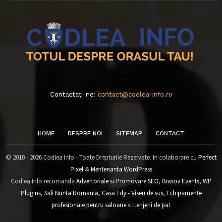
Contactați-ne:
contact@codlea-info.ro
HOME
DESPRE NOI
SITEMAP
CONTACT
© 2010 - 2026 Codlea Info - Toate Drepturile Rezervate. In colaborare cu
Perfect
Pixel
&
Mentenanta WordPress
Codlea Info recomanda
Advertoriale si Promovare SEO
,
Brasov Events
,
WP
Plugins
,
Sali Nunta Romania
,
Casa Edy - Viseu de sus
,
Echipamente
profesionale pentru saloane
si
Lenjerii de pat