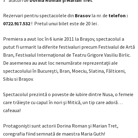
Rezervari pentru spectacolele din
Brasov
la nr. de
telefon :
0722.917.532
! Pretul unui bilet este de 20 lei .
Premiera a avut loc în 6 iunie 2011 la Braşov, spectacolul a
putut fi urmarit la diferite festivaluri precum Festivalul de Artă
Bran, Festivalul Internaţional de Teatru Grigore Vasiliu Birlic.
De asemenea au avut loc nenumărate reprezentaţii ale
spectacolului în Bucureşti, Bran, Moeciu, Slatina, Fălticeni,
Sibiu si Braşov.
Spectacolul prezintă o poveste de iubire dintre Nusa, o femeie
care trăieşte cu capul în nori şi Mitică, un tip care adoră…
cafeaua!
Protagonişti sunt actorii Dorina Roman şi Marian Tret,
coregrafia fiind semnată de maestra Maria Guth!