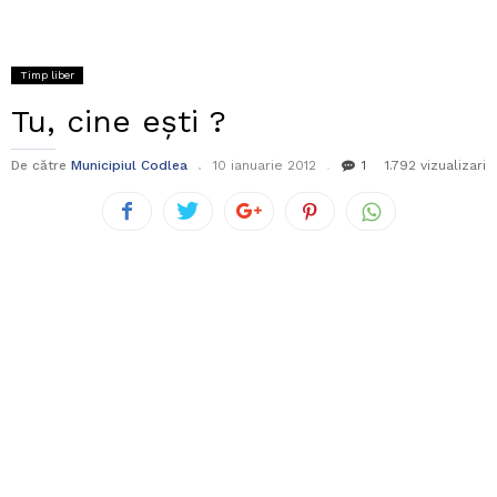
Timp liber
Tu, cine eşti ?
De către
Municipiul Codlea
10 ianuarie 2012
1
1.792 vizualizari