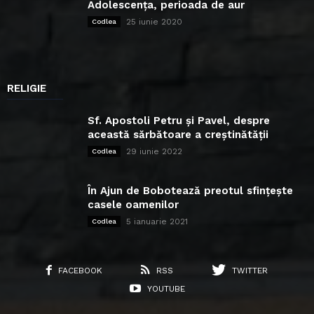
Adolescența, perioada de aur
25 iunie 2020
Codlea
RELIGIE
Sf. Apostoli Petru și Pavel, despre
această sărbătoare a creștinătății
29 iunie 2022
Codlea
În Ajun de Bobotează preotul sfințește
casele oamenilor
5 ianuarie 2021
Codlea
FACEBOOK
RSS
TWITTER
YOUTUBE