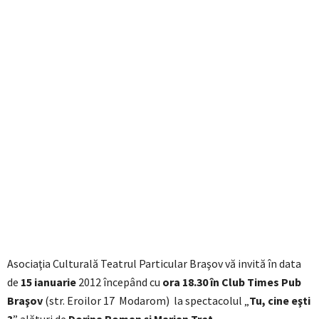
Asociaţia Culturală Teatrul Particular Braşov vă invită în data
de
15 ianuarie
2012 începând cu
ora 18.30 în Club Times Pub
Braşov
(str. Eroilor 17 Modarom) la spectacolul „
Tu, cine eşti
?
” alături de
Dorina Roman şi Marian Tret
.