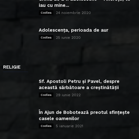
iau cu mine...
24 noiembrie 2020
Codlea
Adolescența, perioada de aur
25 iunie 2020
Codlea
RELIGIE
Sf. Apostoli Petru și Pavel, despre
această sărbătoare a creștinătății
29 iunie 2022
Codlea
În Ajun de Bobotează preotul sfințește
casele oamenilor
5 ianuarie 2021
Codlea