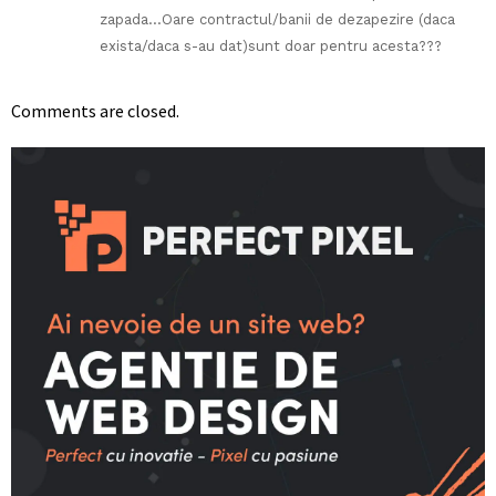
zapada…Oare contractul/banii de dezapezire (daca
exista/daca s-au dat)sunt doar pentru acesta???
Comments are closed.