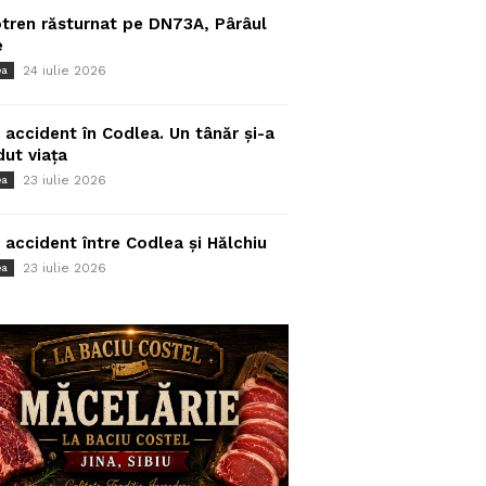
tren răsturnat pe DN73A, Pârâul
e
24 iulie 2026
ea
 accident în Codlea. Un tânăr și-a
dut viața
23 iulie 2026
ea
 accident între Codlea și Hălchiu
23 iulie 2026
ea