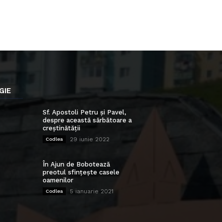
GIE
Sf. Apostoli Petru și Pavel,
despre această sărbătoare a
creștinătății
29 iunie 2022
Codlea
În Ajun de Bobotează
preotul sfințește casele
oamenilor
5 ianuarie 2021
Codlea