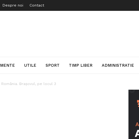
Despre noi
Contact
IMENTE
UTILE
SPORT
TIMP LIBER
ADMINISTRATIE
în România. Brașovul, pe locul 3