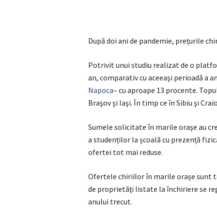
După doi ani de pandemie, prețurile chirii
Potrivit unui studiu realizat de o platf
an, comparativ cu aceeaşi perioadă a an
Napoca
– cu aproape 13 procente. Topul
Braşov şi Iaşi. În timp ce în Sibiu şi Crai
Sumele solicitate în marile oraşe au cre
a studenților la școală cu prezență fizi
ofertei tot mai reduse.
Ofertele chiriilor în marile orașe sunt
de proprietăţi listate la închiriere se 
anului trecut.