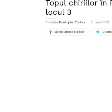
Topul chiriilor î
locul 3
De către
Municipiul Codlea
7 iunie 2022
Distribuiți pe Facebook
Distrib