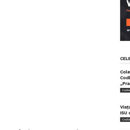
CEL
Cole
Codl
„Pra
Codl
Viaț
ISU 
Codl