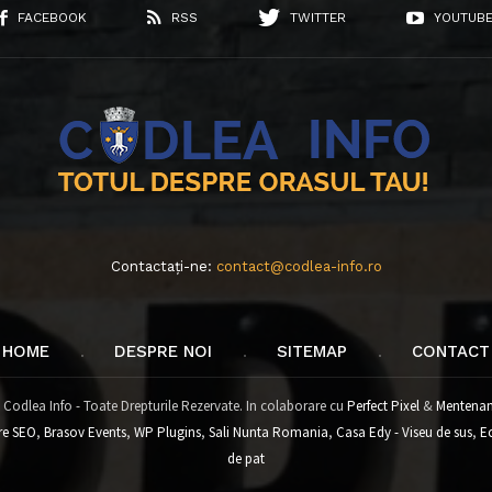
FACEBOOK
RSS
TWITTER
YOUTUB
Contactați-ne:
contact@codlea-info.ro
HOME
DESPRE NOI
SITEMAP
CONTACT
 Codlea Info - Toate Drepturile Rezervate. In colaborare cu
Perfect Pixel
&
Mentenan
re SEO
,
Brasov Events
,
WP Plugins
,
Sali Nunta Romania
,
Casa Edy - Viseu de sus
,
E
de pat