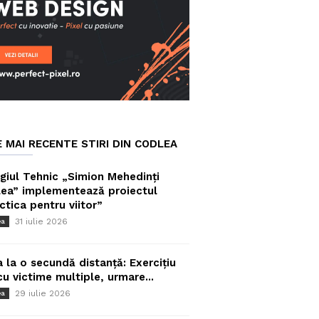
E MAI RECENTE STIRI DIN CODLEA
giul Tehnic „Simion Mehedinți
ea” implementează proiectul
ctica pentru viitor”
31 iulie 2026
ea
a la o secundă distanță: Exercițiu
cu victime multiple, urmare...
29 iulie 2026
ea