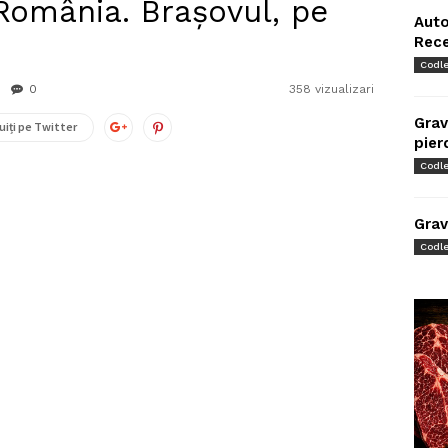
n România. Brașovul, pe
Auto
Rec
Codl
0
358 vizualizari
Grav
uiți pe Twitter
pier
Codl
Grav
Codl