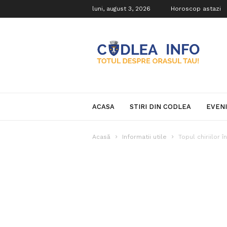
luni, august 3, 2026
Horoscop astazi
Codlea
Info
ACASA
STIRI DIN CODLEA
EVEN
Acasă
Informatii utile
Topul chiriilor 