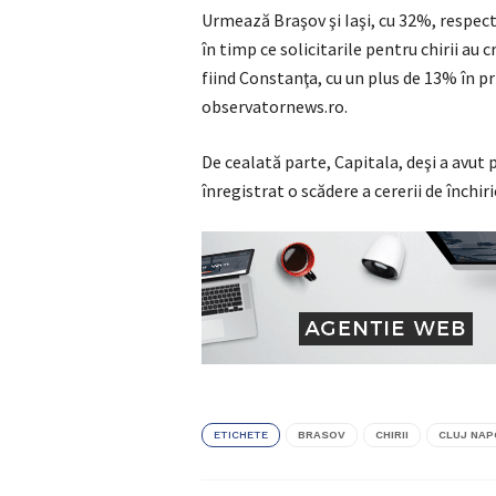
Urmează Braşov şi Iaşi, cu 32%, respect
în timp ce solicitarile pentru chirii au
fiind Constanţa, cu un plus de 13% în pri
observatornews.ro.
De cealată parte, Capitala, deşi a avut p
înregistrat o scădere a cererii de închi
ETICHETE
BRASOV
CHIRII
CLUJ NA