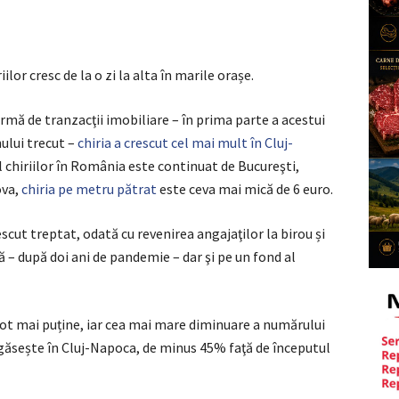
lor cresc de la o zi la alta în marile orașe.
ormă de tranzacţii imobiliare – în prima parte a acestui
ului trecut –
chiria a crescut cel mai mult în Cluj-
 chiriilor în România este continuat de Bucureşti,
ova,
chiria pe metru pătrat
este ceva mai mică de 6 euro.
scut treptat, odată cu revenirea angajaţilor la birou și
că – după doi ani de pandemie – dar şi pe un fond al
 tot mai puține, iar cea mai mare diminuare a numărului
regăsește în Cluj-Napoca, de minus 45% faţă de începutul