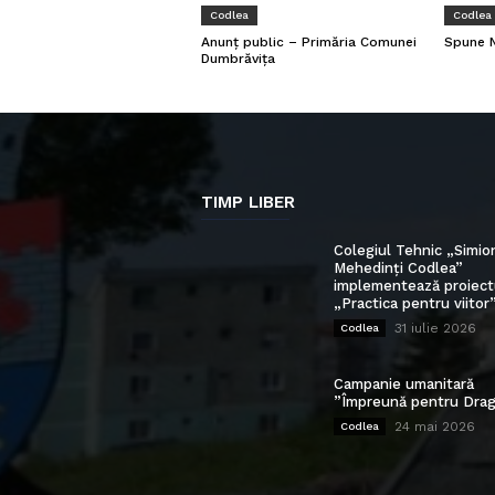
Codlea
Codlea
Anunț public – Primăria Comunei
Spune N
Dumbrăvița
TIMP LIBER
Colegiul Tehnic „Simio
Mehedinți Codlea”
implementează proiect
„Practica pentru viitor
31 iulie 2026
Codlea
Campanie umanitară
”Împreună pentru Drag
24 mai 2026
Codlea