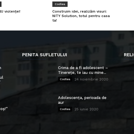
Codlea
U violenței!
Construim idei, realizăm visuri:
NITY Solution, totul pentru casa
ta!
PENITA SUFLETULUI
RELI
n
Crima de a fi adolescent –
Tinerețe, te iau cu mine...
ul
24 noiembrie 2020
Codlea
”
Adolescența, perioada de
aur
oș!”
25 iunie 2020
Codlea