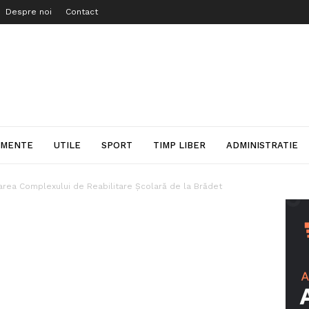
Despre noi
Contact
IMENTE
UTILE
SPORT
TIMP LIBER
ADMINISTRATIE
otarea Complexului de Reabilitare Școlară de la Brădet