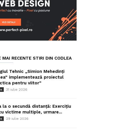
E MAI RECENTE STIRI DIN CODLEA
giul Tehnic „Simion Mehedinți
ea” implementează proiectul
ctica pentru viitor”
31 iulie 2026
ea
a la o secundă distanță: Exercițiu
cu victime multiple, urmare...
29 iulie 2026
ea