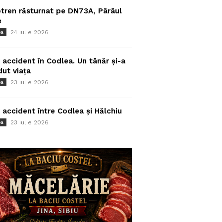
tren răsturnat pe DN73A, Pârâul
e
24 iulie 2026
ea
 accident în Codlea. Un tânăr și-a
dut viața
23 iulie 2026
ea
 accident între Codlea și Hălchiu
23 iulie 2026
ea