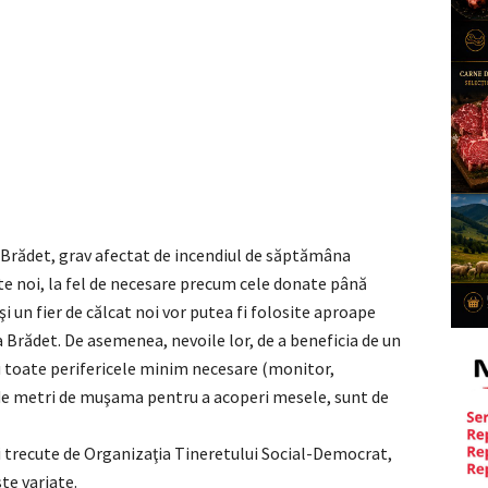
 Brădet, grav afectat de incendiul de săptămâna
cte noi, la fel de necesare precum cele donate până
 un fier de călcat noi vor putea fi folosite aproape
a Brădet. De asemenea, nevoile lor, de a beneficia de un
 toate perifericele minim necesare (monitor,
5 de metri de muşama pentru a acoperi mesele, sunt de
i trecute de Organizaţia Tineretului Social-Democrat,
te variate.