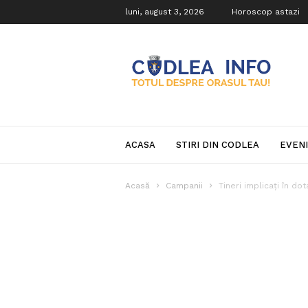
luni, august 3, 2026
Horoscop astazi
Codlea
Info
ACASA
STIRI DIN CODLEA
EVEN
Acasă
Campanii
Tineri implicați în d