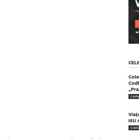
CEL
Cole
Codl
„Pra
Codl
Viaț
ISU 
Codl