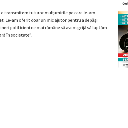
„Le transmitem tuturor mulţumirile pe care le-am
det. Le-am oferit doar un mic ajutor pentru a depăşi
 tineri politicieni ne mai rămâne să avem grijă să luptăm
ară în societate”.