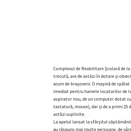
Complexul de Reabilitare Şcolară de la
trecută, are de astăzi în dotare şi obie
acum de braşoveni. O maşină de spălat şi
imediat pentru hainele locatarilor de l
aspirator nou, de un computer dotat cu
tastatură, mouse), dar şi de a primi 2
astăzi suplinite.
La apelul lansat la sfârşitul săptămâni
au răspuns mai multe persoane, de vârs