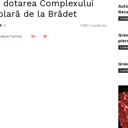
în dotarea Complexului
Auto
olară de la Brădet
Rec
Codl
0
1.280 vizualizari
Grav
uiți pe Twitter
pier
Codl
Grav
Codl