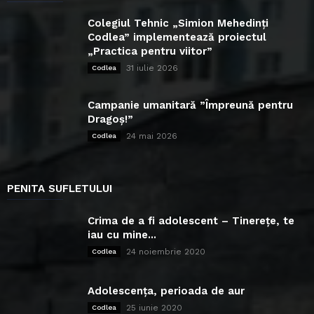
Colegiul Tehnic „Simion Mehedinți
Codlea” implementează proiectul
„Practica pentru viitor”
31 iulie 2026
Codlea
Campanie umanitară ”Împreună pentru
Dragoș!”
24 mai 2026
Codlea
PENITA SUFLETULUI
Crima de a fi adolescent – Tinerețe, te
iau cu mine...
24 noiembrie 2020
Codlea
Adolescența, perioada de aur
25 iunie 2020
Codlea