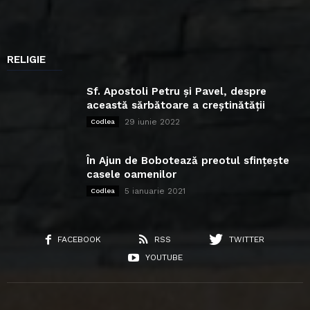
RELIGIE
Sf. Apostoli Petru și Pavel, despre
această sărbătoare a creștinătății
29 iunie 2022
Codlea
În Ajun de Bobotează preotul sfințește
casele oamenilor
5 ianuarie 2021
Codlea
FACEBOOK
RSS
TWITTER
YOUTUBE