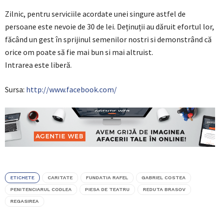
Zilnic, pentru serviciile acordate unei singure astfel de
persoane este nevoie de 30 de lei. Deținuții au dăruit efortul lor,
făcând un gest în sprijinul semenilor nostri si demonstrând că
orice om poate să fie mai bun si mai altruist.
Intrarea este liberă.
Sursa:
http://www.facebook.com/
ETICHETE
CARITATE
FUNDATIA RAFEL
GABRIEL COSTEA
PENITENCIARUL CODLEA
PIESA DE TEATRU
REDUTA BRASOV
REGASIREA