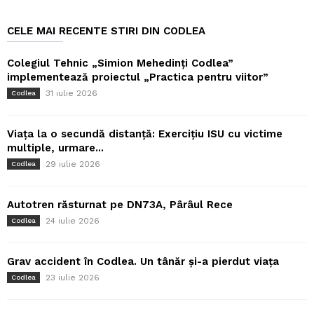
CELE MAI RECENTE STIRI DIN CODLEA
Colegiul Tehnic „Simion Mehedinți Codlea”
implementează proiectul „Practica pentru viitor”
31 iulie 2026
Codlea
Viața la o secundă distanță: Exercițiu ISU cu victime
multiple, urmare...
29 iulie 2026
Codlea
Autotren răsturnat pe DN73A, Pârâul Rece
24 iulie 2026
Codlea
Grav accident în Codlea. Un tânăr și-a pierdut viața
23 iulie 2026
Codlea