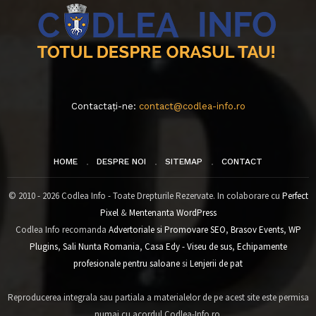
Contactați-ne:
contact@codlea-info.ro
HOME
DESPRE NOI
SITEMAP
CONTACT
© 2010 - 2026 Codlea Info - Toate Drepturile Rezervate. In colaborare cu
Perfect
Pixel
&
Mentenanta WordPress
Codlea Info recomanda
Advertoriale si Promovare SEO
,
Brasov Events
,
WP
Plugins
,
Sali Nunta Romania
,
Casa Edy - Viseu de sus
,
Echipamente
profesionale pentru saloane
si
Lenjerii de pat
Reproducerea integrala sau partiala a materialelor de pe acest site este permisa
numai cu acordul Codlea-Info.ro.