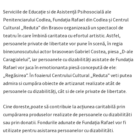
Serviciile de Educație si de Asistență Psihosocială ale
Penitenciarului Codlea, Fundația Rafael din Codlea și Centrul
Cultural „Reduta” din Brasov organizează un spectacol de
teatru în care îmbină caritatea cu efortul artistic. Astfel,
persoanele private de libertate vor pune în scenă, în regia
binecunoscutului actor brasovean Gabriel Costea, piesa „D-ale
Caragialelui”, iar persoanele cu dizabilități asistate de Fundația
Rafael vor juca în emotionanta piesă concepută de ele:
„Regăsirea”. În foaierul Centrului Cultural „Reduta” veti putea
admira si cumpăra obiecte de artizanat realizate atât de
persoanele cu dizabilități, cât si de cele private de libertate.
Cine doreste,poate să contribuie la acțiunea caritabilă prin
cumpărarea produselor realizate de persoanele cu dizabilităti
sau prin donatii. Fondurile adunate de Fundația Rafael vor fi
utilizate pentru asistarea persoanelor cu dizabilităti.