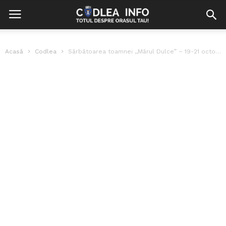
Acasă
Codlea
Sărbătoarea toamnei ,,Mărul Dulce” – 19-21 octombrie