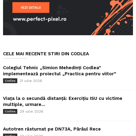
CELE MAI RECENTE STIRI DIN CODLEA
Colegiul Tehnic „Simion Mehedinți Codlea”
implementează proiectul „Practica pentru viitor”
31 iulie 2026
Codlea
Viața la o secundă distanță: Exercițiu ISU cu victime
multiple, urmare...
29 iulie 2026
Codlea
Autotren răsturnat pe DN73A, Pârâul Rece
24 iulie 2026
Codlea