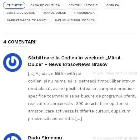
ETICHETE
CASA DE CULTURA
CENTRUL ISTORIC
CODLEA
CONSILIUL LOCAL
MARUL DULCE
PROMENADA
SARBATOAREA TOAMNEI
UAT MUNICIPIUL CODLEA
4 COMENTARII
Sărbătoare la Codlea în weeked: „Mărul
Dulce“ - News BrasovNews Brasov
[…] Așadar, edilii îi invită pe
16 octombrie 2012 at 10:49
codleni și nu numai să isi petreacă timpul liber intr-un
mod placut, avand posibilitatea sa cumpere produse
specifice toamnei si sa se bucure de programul oferit,
realizat de aproximativ 300 de artisti incepatori si
amatori, care activeaza la diferite cursuri, după cum
precizează codlea-info. […]
Radu Sirneanu
16 octombrie 2012 at 18:38