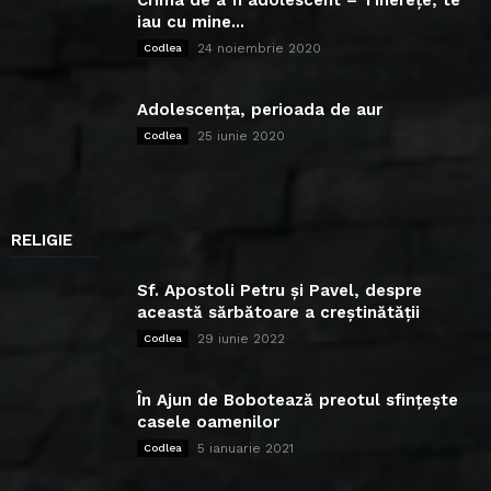
iau cu mine...
24 noiembrie 2020
Codlea
Adolescența, perioada de aur
25 iunie 2020
Codlea
RELIGIE
Sf. Apostoli Petru și Pavel, despre
această sărbătoare a creștinătății
29 iunie 2022
Codlea
În Ajun de Bobotează preotul sfințește
casele oamenilor
5 ianuarie 2021
Codlea