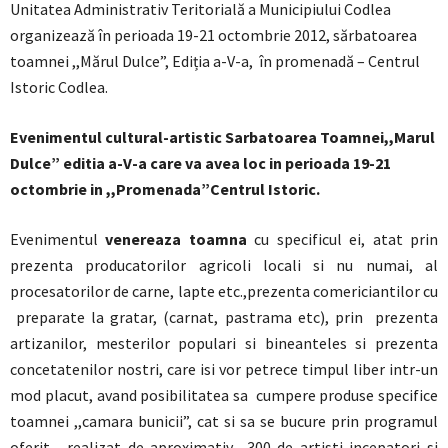
Unitatea Administrativ Teritorială a Municipiului Codlea
organizează în perioada 19-21 octombrie 2012, sărbatoarea
toamnei ,,Mărul Dulce”, Ediția a-V-a, în promenadă – Centrul
Istoric Codlea.
Evenimentul cultural-artistic Sarbatoarea Toamnei,,Marul
Dulce” editia a-V-a care va avea loc in perioada 19-21
octombrie in ,,Promenada”Centrul Istoric.
Evenimentul
venereaza toamna
cu specificul ei, atat prin
prezenta producatorilor agricoli locali si nu numai, al
procesatorilor de carne, lapte etc.,prezenta comericiantilor cu
preparate la gratar, (carnat, pastrama etc), prin prezenta
artizanilor, mesterilor populari si bineanteles si prezenta
concetatenilor nostri, care isi vor petrece timpul liber intr-un
mod placut, avand posibilitatea sa cumpere produse specifice
toamnei ,,camara bunicii”, cat si sa se bucure prin programul
oferit, realizat de aproximativ 300 de artisti incepatori si