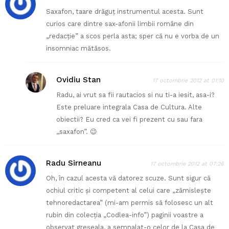
Saxafon, taare drăguț instrumentul acesta. Sunt
curios care dintre sax-afonii limbii române din
„redacție” a scos perla asta; sper că nu e vorba de un
insomniac mătăsos.
Ovidiu Stan
17 octombrie 2012 at 01:10
Radu, ai vrut sa fii rautacios si nu ti-a iesit, asa-i?
Este preluare integrala Casa de Cultura. Alte
obiectii? Eu cred ca vei fi prezent cu sau fara
,,saxafon”. 😉
Radu Sirneanu
17 octombrie 2012 at 07:26
Oh, în cazul acesta vă datorez scuze. Sunt sigur că
ochiul critic și competent al celui care „zămislește
tehnoredactarea” (mi-am permis să folosesc un alt
rubin din colecția „Codlea-info”) paginii voastre a
observat greșeala, a semnalat-o celor de la Casa de