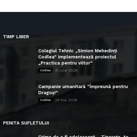
TIMP LIBER
Colegiul Tehnic „Simion Mehedinți
Codlea” implementează proiectul
„Practica pentru viitor”
31 iulie 2026
Codlea
Campanie umanitară ”Împreună pentru
Dragoș!”
24 mai 2026
Codlea
PENITA SUFLETULUI
Crima de a fi adolescent – Tinerețe, te