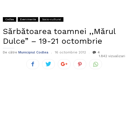
Codlea
Evenimente
Socio-cultural
Sărbătoarea toamnei ,,Mărul
Dulce” – 19-21 octombrie
De către
Municipiul Codlea
16 octombrie 2012
4
1.842 vizualizari