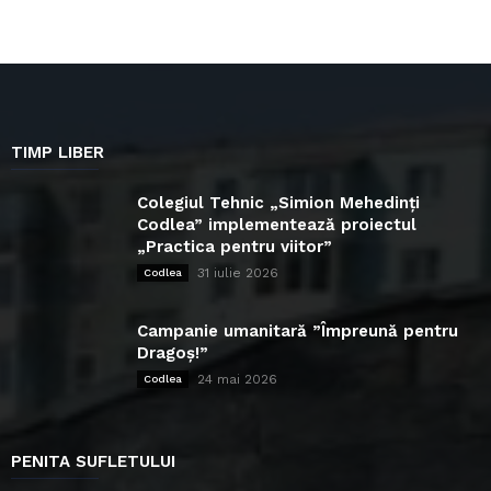
TIMP LIBER
Colegiul Tehnic „Simion Mehedinți
Codlea” implementează proiectul
„Practica pentru viitor”
31 iulie 2026
Codlea
Campanie umanitară ”Împreună pentru
Dragoș!”
24 mai 2026
Codlea
PENITA SUFLETULUI