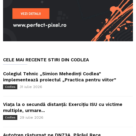
CELE MAI RECENTE STIRI DIN CODLEA
Colegiul Tehnic „Simion Mehedinți Codlea”
implementează proiectul „Practica pentru viitor”
31 iulie 2026
Codlea
Viața la o secundă distanță: Exercițiu ISU cu victime
multiple, urmare...
29 iulie 2026
Codlea
Autotren răsturnat pe DN73A, Pârâul Rece