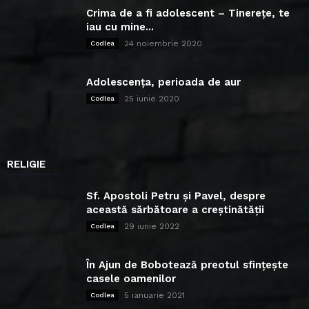
Crima de a fi adolescent – Tinerețe, te
iau cu mine...
24 noiembrie 2020
Codlea
Adolescența, perioada de aur
25 iunie 2020
Codlea
RELIGIE
Sf. Apostoli Petru și Pavel, despre
această sărbătoare a creștinătății
29 iunie 2022
Codlea
În Ajun de Bobotează preotul sfințește
casele oamenilor
5 ianuarie 2021
Codlea