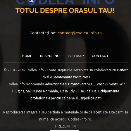
Contactați-ne:
contact@codlea-info.ro
HOME
DESPRE NOI
SITEMAP
CONTACT
© 2010 - 2026 Codlea Info - Toate Drepturile Rezervate. In colaborare cu
Perfect
Pixel
&
Mentenanta WordPress
Codlea Info recomanda
Advertoriale si Promovare SEO
,
Brasov Events
,
WP
Plugins
,
Sali Nunta Romania
,
Casa Edy - Viseu de sus
,
Echipamente
profesionale pentru saloane
si
Lenjerii de pat
Reproducerea integrala sau partiala a materialelor de pe acest site este permisa
numai cu acordul Codlea-Info.ro.
PREZENTI IN