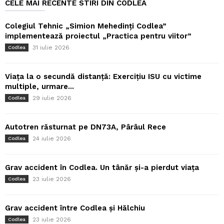
CELE MAI RECENTE STIRI DIN CODLEA
Colegiul Tehnic „Simion Mehedinți Codlea”
implementează proiectul „Practica pentru viitor”
31 iulie 2026
Codlea
Viața la o secundă distanță: Exercițiu ISU cu victime
multiple, urmare...
29 iulie 2026
Codlea
Autotren răsturnat pe DN73A, Pârâul Rece
24 iulie 2026
Codlea
Grav accident în Codlea. Un tânăr și-a pierdut viața
23 iulie 2026
Codlea
Grav accident între Codlea și Hălchiu
23 iulie 2026
Codlea