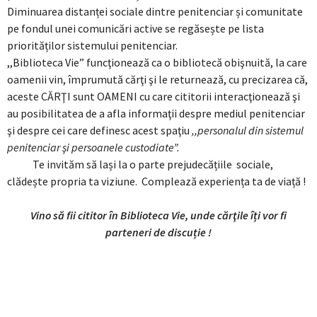
Diminuarea distanței sociale dintre penitenciar și comunitate
pe fondul unei comunicări active se regăsește pe lista
priorităților sistemului penitenciar.
,,Biblioteca Vie” funcţionează ca o bibliotecă obişnuită, la care
oamenii vin, împrumută cărţi şi le returnează, cu precizarea că,
aceste CĂRŢI sunt OAMENI cu care cititorii interacţionează şi
au posibilitatea de a afla informaţii despre mediul penitenciar
şi despre cei care definesc acest spaţiu
,,personalul din sistemul
penitenciar şi persoanele custodiate”.
Te invităm să lași la o parte prejudecățiile sociale,
clădește propria ta viziune. Complează experiența ta de viață !
Vino să fii cititor în Biblioteca Vie, unde cărţile îți vor fi
parteneri de discuție !