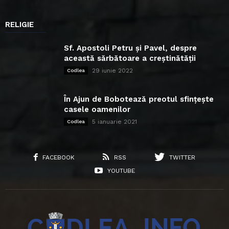
RELIGIE
Sf. Apostoli Petru și Pavel, despre
această sărbătoare a creștinătății
29 iunie 2022
Codlea
În Ajun de Bobotează preotul sfințește
casele oamenilor
5 ianuarie 2021
Codlea
FACEBOOK
RSS
TWITTER
YOUTUBE