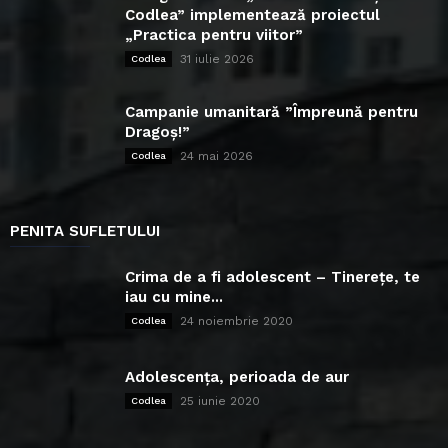
Codlea” implementează proiectul
„Practica pentru viitor”
31 iulie 2026
Codlea
Campanie umanitară ”Împreună pentru
Dragoș!”
24 mai 2026
Codlea
PENITA SUFLETULUI
Crima de a fi adolescent – Tinerețe, te
iau cu mine...
24 noiembrie 2020
Codlea
Adolescența, perioada de aur
25 iunie 2020
Codlea