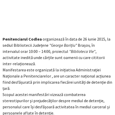
Penitenciarul Codlea
organizează în data de 26 iunie 2015, la
sediul Bibliotecii Județene
”George Barițiu”
Brașov, în
intervalul orar 10:00 – 14:00, proiectul
”Biblioteca Vie”
,
activitate inedită unde cărțile sunt oamenii cu care cititorii
inter-relaționează.
Manifestarea este organizată la iniţiativa Administraţiei
Naţionale a Penitenciarelor , are un caracter național acțiunea
fiind desfășurată prin implicarea fiecărei unități de detenție din
țară.
Scopul acestei manifestări vizează combaterea
stereotipurilor şi prejudecăţilor despre mediul de detenţie,
personalul care își desfășoară activitatea în mediul carceral şi
persoanele aflate în detenţie.