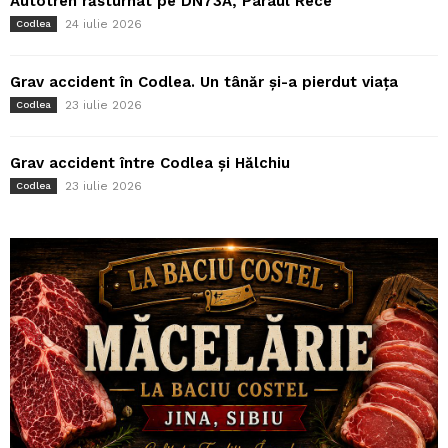
Autotren răsturnat pe DN73A, Pârâul Rece
24 iulie 2026
Codlea
Grav accident în Codlea. Un tânăr și-a pierdut viața
23 iulie 2026
Codlea
Grav accident între Codlea și Hălchiu
23 iulie 2026
Codlea