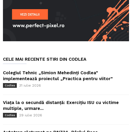
CELE MAI RECENTE STIRI DIN CODLEA
Colegiul Tehnic „Simion Mehedinți Codlea”
implementează proiectul „Practica pentru viitor”
31 iulie 2026
Codlea
Viața la o secundă distanță: Exercițiu ISU cu victime
multiple, urmare...
29 iulie 2026
Codlea