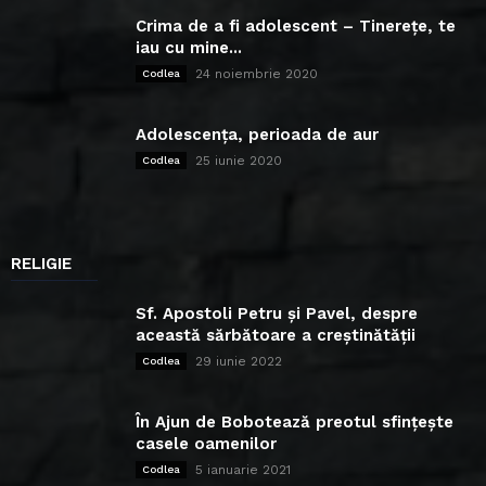
Crima de a fi adolescent – Tinerețe, te
iau cu mine...
24 noiembrie 2020
Codlea
Adolescența, perioada de aur
25 iunie 2020
Codlea
RELIGIE
Sf. Apostoli Petru și Pavel, despre
această sărbătoare a creștinătății
29 iunie 2022
Codlea
În Ajun de Bobotează preotul sfințește
casele oamenilor
5 ianuarie 2021
Codlea