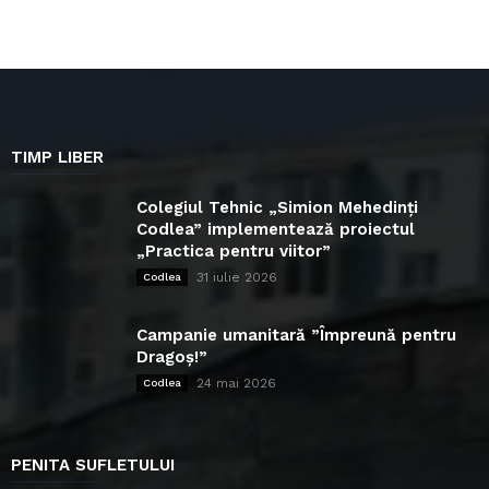
TIMP LIBER
Colegiul Tehnic „Simion Mehedinți
Codlea” implementează proiectul
„Practica pentru viitor”
31 iulie 2026
Codlea
Campanie umanitară ”Împreună pentru
Dragoș!”
24 mai 2026
Codlea
PENITA SUFLETULUI