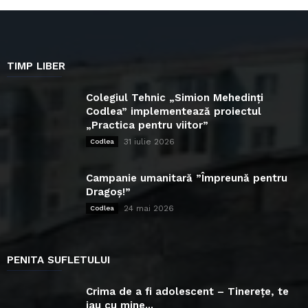
TIMP LIBER
Colegiul Tehnic „Simion Mehedinți
Codlea” implementează proiectul
„Practica pentru viitor”
31 iulie 2026
Codlea
Campanie umanitară ”Împreună pentru
Dragoș!”
24 mai 2026
Codlea
PENITA SUFLETULUI
Crima de a fi adolescent – Tinerețe, te
iau cu mine...