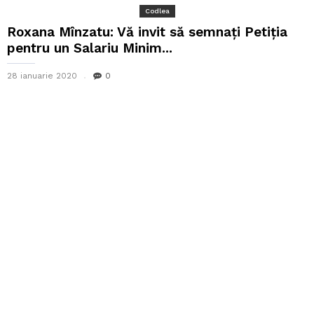
Codlea
Roxana Mînzatu: Vă invit să semnați Petiția
pentru un Salariu Minim...
28 ianuarie 2020
0