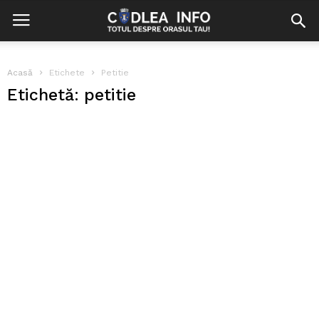
Acasă
Etichete
Petitie
Etichetă: petitie