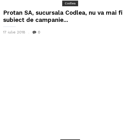
Codlea
Protan SA, sucursala Codlea, nu va mai fi
subiect de campanie...
17 iulie 2018
0