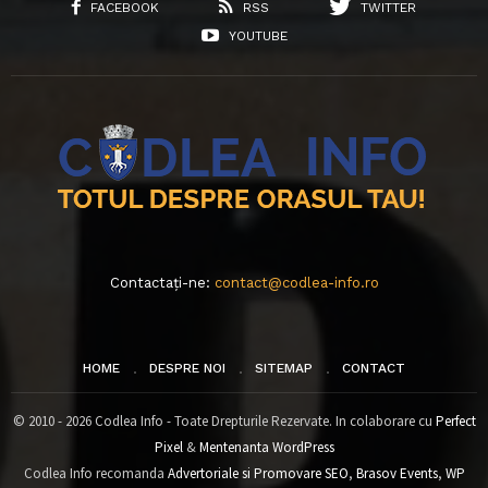
FACEBOOK
RSS
TWITTER
YOUTUBE
Contactați-ne:
contact@codlea-info.ro
HOME
DESPRE NOI
SITEMAP
CONTACT
© 2010 - 2026 Codlea Info - Toate Drepturile Rezervate. In colaborare cu
Perfect
Pixel
&
Mentenanta WordPress
Codlea Info recomanda
Advertoriale si Promovare SEO
,
Brasov Events
,
WP