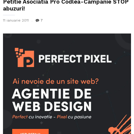
Petitie Asociatia Pro Codlea-Campanie STOP
abuzuri!
11 ianuarie 2011
7