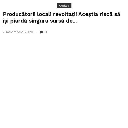
Codlea
Producătorii locali revoltați! Aceștia riscă să
își piardă singura sursă de...
7 noiembrie 2020
0