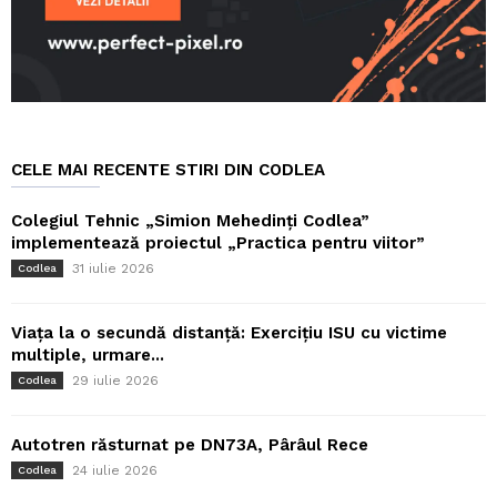
CELE MAI RECENTE STIRI DIN CODLEA
Colegiul Tehnic „Simion Mehedinți Codlea”
implementează proiectul „Practica pentru viitor”
31 iulie 2026
Codlea
Viața la o secundă distanță: Exercițiu ISU cu victime
multiple, urmare...
29 iulie 2026
Codlea
Autotren răsturnat pe DN73A, Pârâul Rece
24 iulie 2026
Codlea