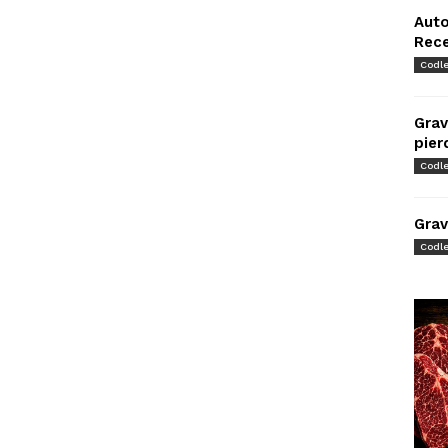
Auto
Rec
Codl
Grav
pier
Codl
Grav
Codl