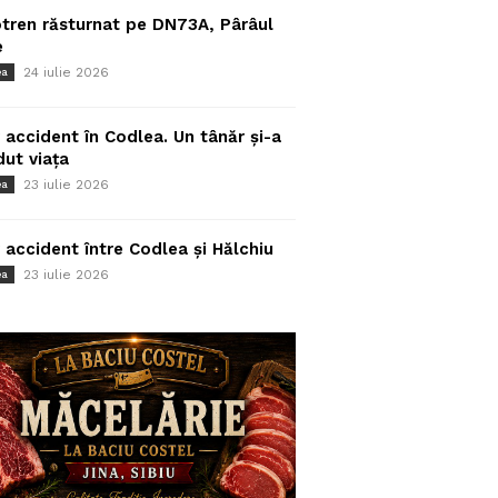
tren răsturnat pe DN73A, Pârâul
e
24 iulie 2026
ea
 accident în Codlea. Un tânăr și-a
dut viața
23 iulie 2026
ea
 accident între Codlea și Hălchiu
23 iulie 2026
ea