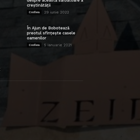
despre această sărbătoare a
creștinătății
29 iunie 2022
Codlea
În Ajun de Bobotează
preotul sfințește casele
oamenilor
5 ianuarie 2021
Codlea
E