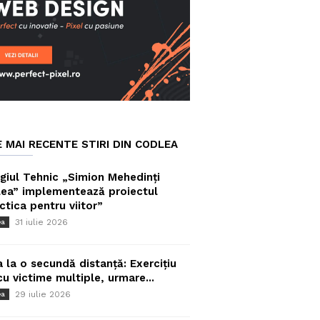
E MAI RECENTE STIRI DIN CODLEA
giul Tehnic „Simion Mehedinți
ea” implementează proiectul
ctica pentru viitor”
31 iulie 2026
ea
a la o secundă distanță: Exercițiu
cu victime multiple, urmare...
29 iulie 2026
ea