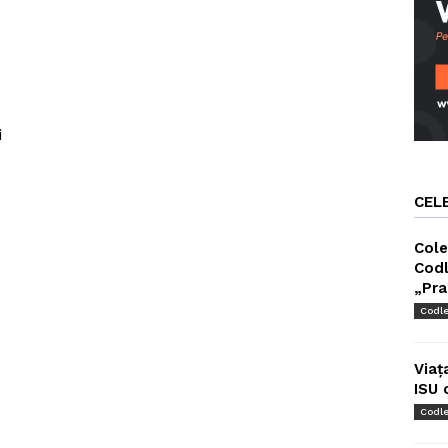
i
CEL
Cole
Codl
„Pra
Codl
Viaț
ISU 
Codl