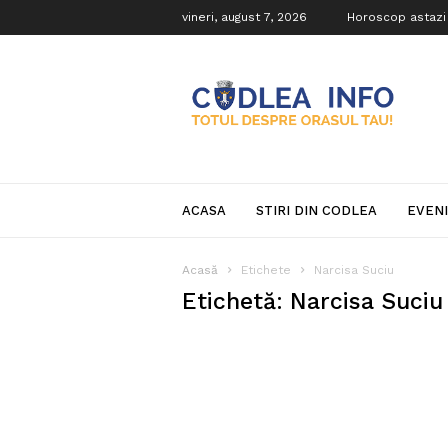
vineri, august 7, 2026
Horoscop astazi
Codlea
Info
ACASA
STIRI DIN CODLEA
EVEN
Acasă
Etichete
Narcisa Suciu
Etichetă: Narcisa Suciu