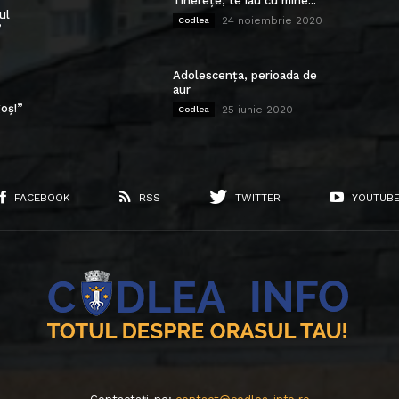
Tinerețe, te iau cu mine...
ul
24 noiembrie 2020
Codlea
”
Adolescența, perioada de
aur
oș!”
25 iunie 2020
Codlea
FACEBOOK
RSS
TWITTER
YOUTUB