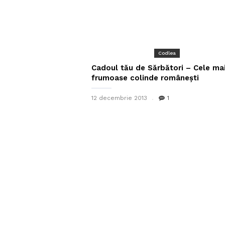
Codlea
Cadoul tău de Sărbători – Cele ma
frumoase colinde românești
12 decembrie 2013
1