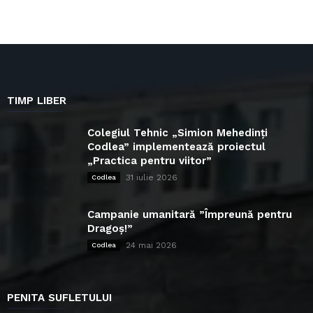
TIMP LIBER
Colegiul Tehnic „Simion Mehedinți
Codlea” implementează proiectul
„Practica pentru viitor”
31 iulie 2026
Codlea
Campanie umanitară ”Împreună pentru
Dragoș!”
24 mai 2026
Codlea
PENITA SUFLETULUI