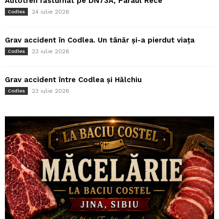
Autotren răsturnat pe DN73A, Pârâul Rece
24 iulie 2026
Codlea
Grav accident în Codlea. Un tânăr și-a pierdut viața
23 iulie 2026
Codlea
Grav accident între Codlea și Hălchiu
23 iulie 2026
Codlea