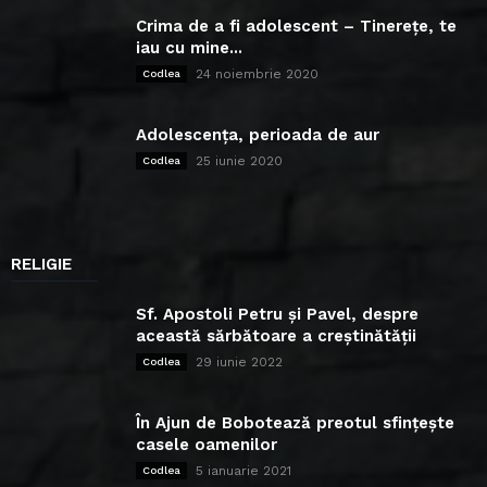
Crima de a fi adolescent – Tinerețe, te
iau cu mine...
24 noiembrie 2020
Codlea
Adolescența, perioada de aur
25 iunie 2020
Codlea
RELIGIE
Sf. Apostoli Petru și Pavel, despre
această sărbătoare a creștinătății
29 iunie 2022
Codlea
În Ajun de Bobotează preotul sfințește
casele oamenilor
5 ianuarie 2021
Codlea