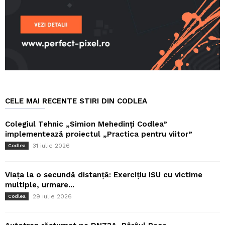
CELE MAI RECENTE STIRI DIN CODLEA
Colegiul Tehnic „Simion Mehedinți Codlea”
implementează proiectul „Practica pentru viitor”
31 iulie 2026
Codlea
Viața la o secundă distanță: Exercițiu ISU cu victime
multiple, urmare...
29 iulie 2026
Codlea