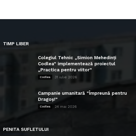
TIMP LIBER
Colegiul Tehnic „Simion Mehedinți
Codlea” implementează proiectul
„Practica pentru viitor”
31 iulie 2026
Codlea
Campanie umanitară ”Împreună pentru
Dragoș!”
24 mai 2026
Codlea
PENITA SUFLETULUI