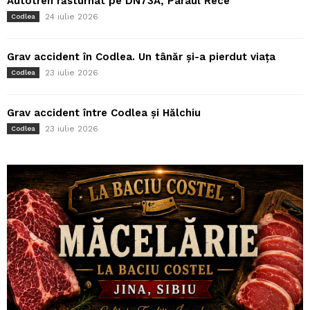
Autotren răsturnat pe DN73A, Pârâul Rece
24 iulie 2026
Codlea
Grav accident în Codlea. Un tânăr și-a pierdut viața
23 iulie 2026
Codlea
Grav accident între Codlea și Hălchiu
23 iulie 2026
Codlea