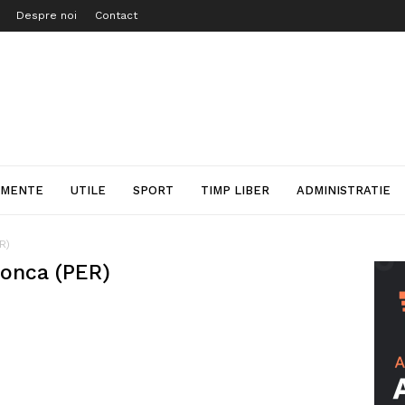
Despre noi
Contact
IMENTE
UTILE
SPORT
TIMP LIBER
ADMINISTRATIE
R)
monca (PER)