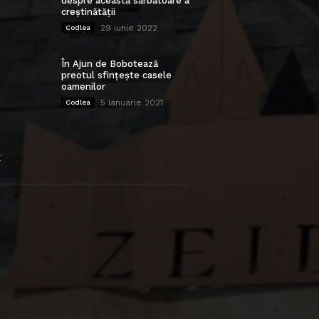
despre această sărbătoare a
creștinătății
29 iunie 2022
Codlea
În Ajun de Bobotează
preotul sfințește casele
oamenilor
5 ianuarie 2021
Codlea
E