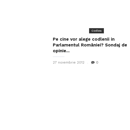
Codlea
Pe cine vor alege codlenii in
Parlamentul României? Sondaj de
opinie...
27 noiembrie 2012
0