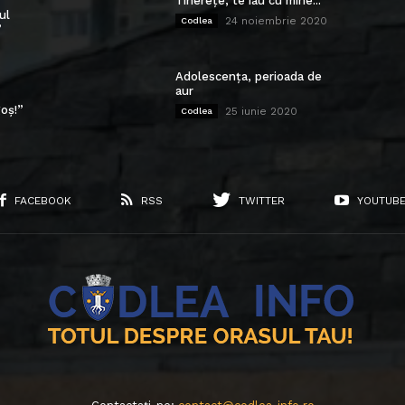
Tinerețe, te iau cu mine...
ul
24 noiembrie 2020
Codlea
”
Adolescența, perioada de
aur
oș!”
25 iunie 2020
Codlea
FACEBOOK
RSS
TWITTER
YOUTUB