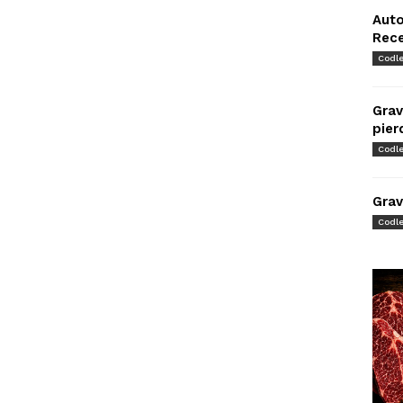
Auto
Rec
Codl
Grav
pier
Codl
Grav
Codl