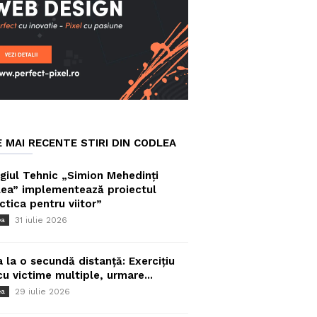
E MAI RECENTE STIRI DIN CODLEA
giul Tehnic „Simion Mehedinți
ea” implementează proiectul
ctica pentru viitor”
31 iulie 2026
ea
a la o secundă distanță: Exercițiu
cu victime multiple, urmare...
29 iulie 2026
ea