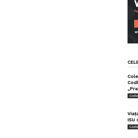
CEL
Cole
Codl
„Pra
Codl
Viaț
ISU 
Codl