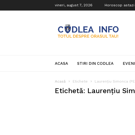
vineri, august 7, 2026
Horoscop astazi
Codlea
Info
ACASA
STIRI DIN CODLEA
EVEN
Acasă
Etichete
Laurenţiu Simonca (PE
Etichetă: Laurenţiu Si