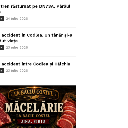
tren răsturnat pe DN73A, Pârâul
e
24 iulie 2026
ea
 accident în Codlea. Un tânăr și-a
dut viața
23 iulie 2026
ea
 accident între Codlea și Hălchiu
23 iulie 2026
ea