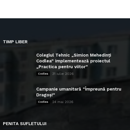
TIMP LIBER
Colegiul Tehnic „Simion Mehedinți
Codlea” implementează proiectul
„Practica pentru viitor”
31 iulie 2026
Codlea
Campanie umanitară ”Împreună pentru
Dragoș!”
24 mai 2026
Codlea
PENITA SUFLETULUI