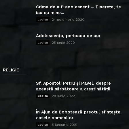
Crima de a fi adolescent – Tinerețe, te
iau cu mine...
24 noiembrie 2020
Codlea
Adolescența, perioada de aur
25 iunie 2020
Codlea
RELIGIE
Sf. Apostoli Petru și Pavel, despre
această sărbătoare a creștinătății
29 iunie 2022
Codlea
În Ajun de Bobotează preotul sfințește
casele oamenilor
5 ianuarie 2021
Codlea