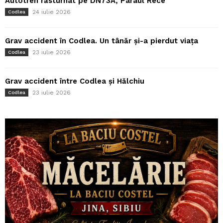
Autotren răsturnat pe DN73A, Pârâul Rece
24 iulie 2026
Codlea
Grav accident în Codlea. Un tânăr și-a pierdut viața
23 iulie 2026
Codlea
Grav accident între Codlea și Hălchiu
23 iulie 2026
Codlea