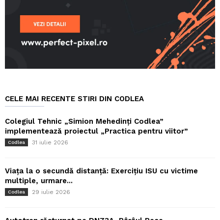
CELE MAI RECENTE STIRI DIN CODLEA
Colegiul Tehnic „Simion Mehedinți Codlea”
implementează proiectul „Practica pentru viitor”
31 iulie 2026
Codlea
Viața la o secundă distanță: Exercițiu ISU cu victime
multiple, urmare...
29 iulie 2026
Codlea