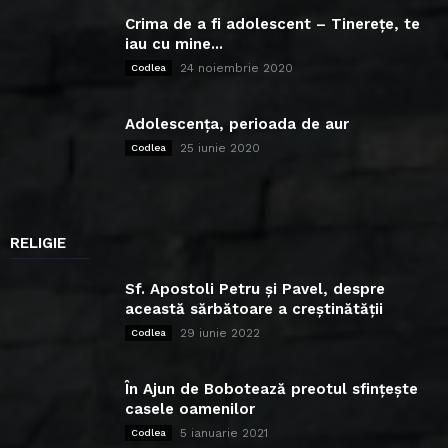
Crima de a fi adolescent – Tinerețe, te
iau cu mine...
24 noiembrie 2020
Codlea
Adolescența, perioada de aur
25 iunie 2020
Codlea
RELIGIE
Sf. Apostoli Petru și Pavel, despre
această sărbătoare a creștinătății
29 iunie 2022
Codlea
În Ajun de Bobotează preotul sfințește
casele oamenilor
5 ianuarie 2021
Codlea