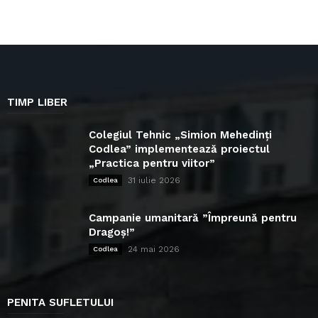
TIMP LIBER
Colegiul Tehnic „Simion Mehedinți
Codlea” implementează proiectul
„Practica pentru viitor”
31 iulie 2026
Codlea
Campanie umanitară ”Împreună pentru
Dragoș!”
24 mai 2026
Codlea
PENITA SUFLETULUI