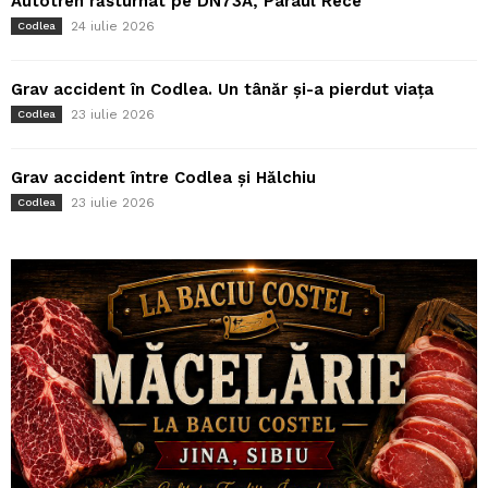
Autotren răsturnat pe DN73A, Pârâul Rece
24 iulie 2026
Codlea
Grav accident în Codlea. Un tânăr și-a pierdut viața
23 iulie 2026
Codlea
Grav accident între Codlea și Hălchiu
23 iulie 2026
Codlea