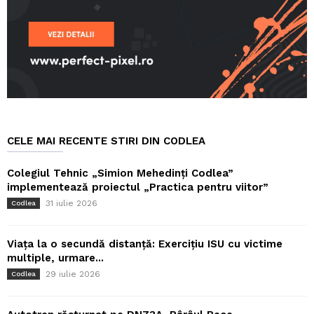
CELE MAI RECENTE STIRI DIN CODLEA
Colegiul Tehnic „Simion Mehedinți Codlea”
implementează proiectul „Practica pentru viitor”
31 iulie 2026
Codlea
Viața la o secundă distanță: Exercițiu ISU cu victime
multiple, urmare...
29 iulie 2026
Codlea