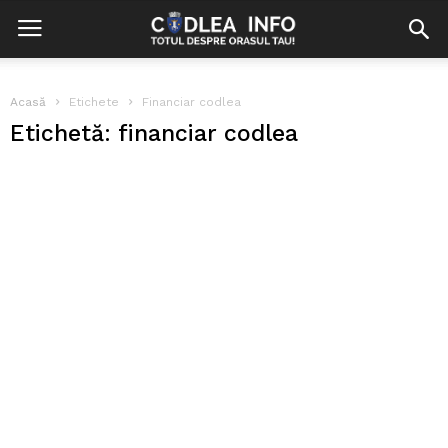
Acasă
Etichete
Financiar codlea
Etichetă: financiar codlea