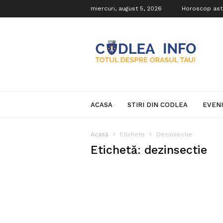
miercuri, august 5, 2026
Horoscop ast
Codlea
Info
ACASA
STIRI DIN CODLEA
EVEN
Acasă
Etichete
Dezinsectie
Etichetă: dezinsectie