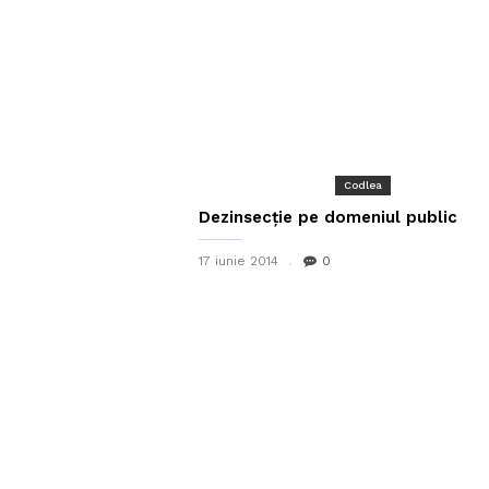
Codlea
Dezinsecție pe domeniul public
17 iunie 2014
0