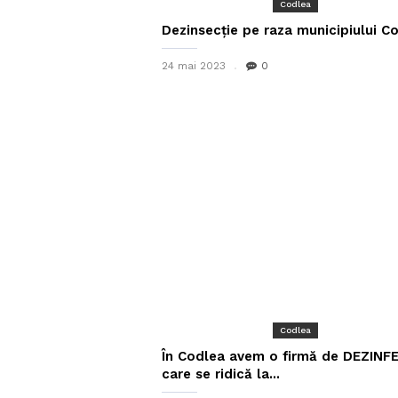
Codlea
Dezinsecție pe raza municipiului C
24 mai 2023
0
Codlea
În Codlea avem o firmă de DEZINF
care se ridică la...