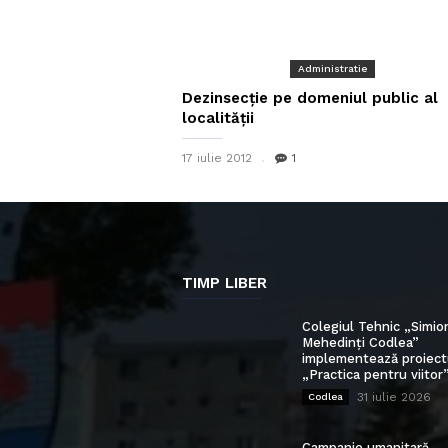
Administratie
Dezinsecție pe domeniul public al
localității
17 iulie 2012
1
TIMP LIBER
Colegiul Tehnic „Simio
Mehedinți Codlea”
implementează proiect
„Practica pentru viitor
31 iulie 2026
Codlea
Campanie umanitară