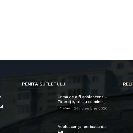
PENITA SUFLETULUI
RELI
n
Crima de a fi adolescent –
Tinerețe, te iau cu mine...
ul
24 noiembrie 2020
Codlea
”
Adolescența, perioada de
aur