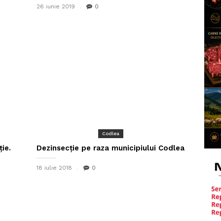
26 iunie 2019
0
Codlea
ie.
Dezinsecție pe raza municipiului Codlea
18 iulie 2018
0