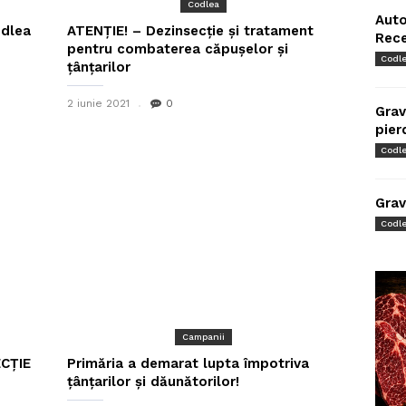
Codlea
Auto
odlea
ATENȚIE! – Dezinsecție și tratament
Rec
pentru combaterea căpușelor și
Codl
țânțarilor
2 iunie 2021
0
Grav
pier
Codl
Grav
Codl
Campanii
ECȚIE
Primăria a demarat lupta împotriva
țânțarilor și dăunătorilor!