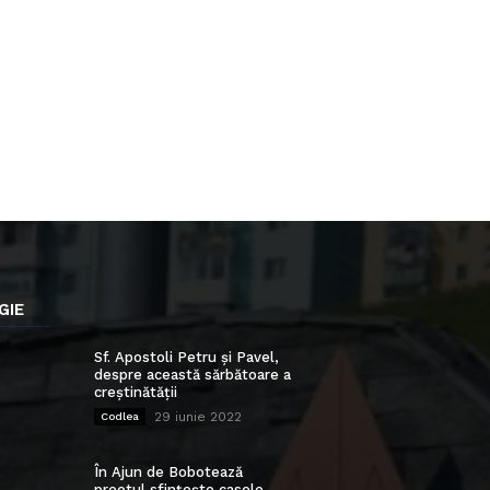
GIE
Sf. Apostoli Petru și Pavel,
despre această sărbătoare a
creștinătății
29 iunie 2022
Codlea
În Ajun de Bobotează
preotul sfințește casele