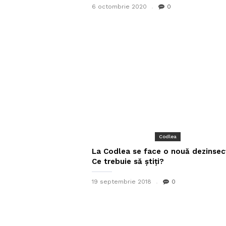
6 octombrie 2020
0
Codlea
La Codlea se face o nouă dezinsecț
Ce trebuie să știți?
19 septembrie 2018
0