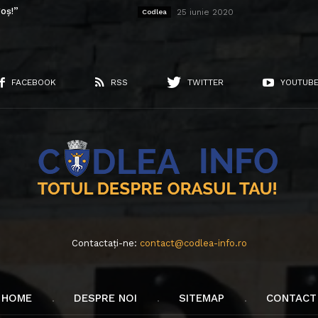
oș!”
25 iunie 2020
Codlea
FACEBOOK
RSS
TWITTER
YOUTUB
Contactați-ne:
contact@codlea-info.ro
HOME
DESPRE NOI
SITEMAP
CONTACT