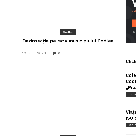
Codlea
Dezinsecție pe raza municipiului Codlea
19 iunie 2023
0
CEL
Cole
Codl
„Pra
Codl
Viaț
ISU 
Codl