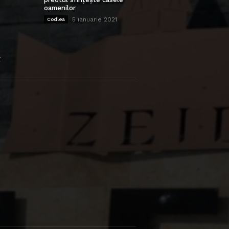
oamenilor
5 ianuarie 2021
Codlea
E