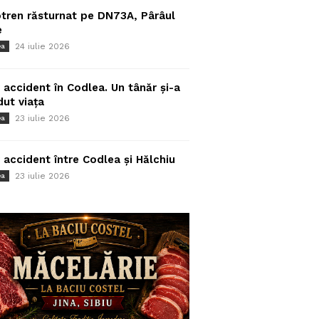
tren răsturnat pe DN73A, Pârâul
e
24 iulie 2026
ea
 accident în Codlea. Un tânăr și-a
dut viața
23 iulie 2026
ea
 accident între Codlea și Hălchiu
23 iulie 2026
ea