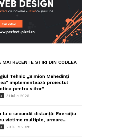
E MAI RECENTE STIRI DIN CODLEA
giul Tehnic „Simion Mehedinți
ea” implementează proiectul
ctica pentru viitor”
31 iulie 2026
ea
a la o secundă distanță: Exercițiu
cu victime multiple, urmare...
29 iulie 2026
ea