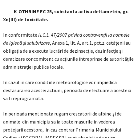
–
K-OTHRINE EC 25, substanta activa deltametrin, gr.
Xn(III) de toxicitate.
In conformitate
H.C.L. 47/2007 privind contravenţii la normele
de igienă şi salubrizare
, Anexa 1, lit. A, art.1, pct.z. cetăţenii au
obligaţia de a executa lucrări de dezinsecţie, dezinfecţie şi
deratizare concomitent cu acţiunile întreprinse de autorităţile
administraţiei publice locale.
In cazul in care conditiile meteorologice vor impiedica
desfasurarea acestei actiuni, perioada de efectuare a acesteia
va fi reprogramata.
In perioada mentionata rugam crescatorii de albine şi de
animale din municipiu sa ia toate masurile in vederea
protejarii acestora, in caz contrar Primaria Municipiului
Codlea si SC CORAL IMPEX SRL sunt absolvite de orice