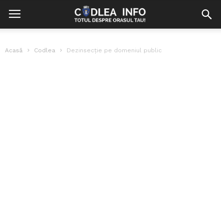
Acasă
Codlea
Dezinsecție pe domeniul public