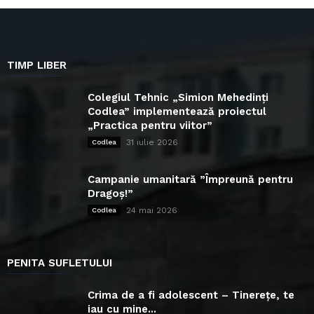
TIMP LIBER
Colegiul Tehnic „Simion Mehedinți
Codlea” implementează proiectul
„Practica pentru viitor”
31 iulie 2026
Codlea
Campanie umanitară ”Împreună pentru
Dragoș!”
24 mai 2026
Codlea
PENITA SUFLETULUI
Crima de a fi adolescent – Tinerețe, te
iau cu mine...