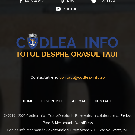
FACEBOOK
RSS
TWITTER
YOUTUBE
Contactați-ne:
contact@codlea-info.ro
HOME
DESPRE NOI
SITEMAP
CONTACT
© 2010 - 2026 Codlea Info - Toate Drepturile Rezervate. In colaborare cu
Perfect
Pixel
&
Mentenanta WordPress
Codlea Info recomanda
Advertoriale si Promovare SEO
,
Brasov Events
,
WP