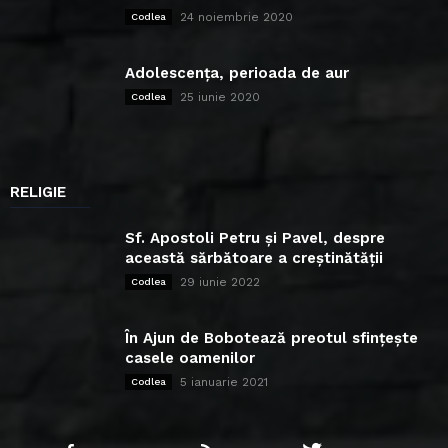
24 noiembrie 2020
Codlea
Adolescența, perioada de aur
25 iunie 2020
Codlea
RELIGIE
Sf. Apostoli Petru și Pavel, despre
această sărbătoare a creștinătății
29 iunie 2022
Codlea
În Ajun de Bobotează preotul sfințește
casele oamenilor
5 ianuarie 2021
Codlea