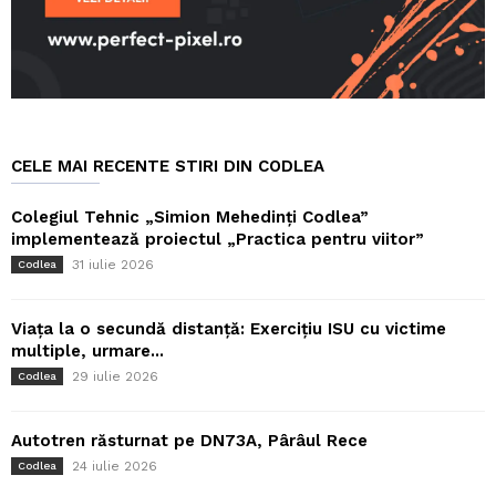
CELE MAI RECENTE STIRI DIN CODLEA
Colegiul Tehnic „Simion Mehedinți Codlea”
implementează proiectul „Practica pentru viitor”
31 iulie 2026
Codlea
Viața la o secundă distanță: Exercițiu ISU cu victime
multiple, urmare...
29 iulie 2026
Codlea
Autotren răsturnat pe DN73A, Pârâul Rece
24 iulie 2026
Codlea