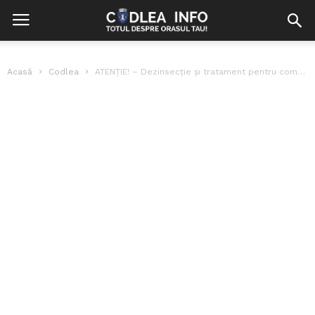
Acasă
Codlea
ATENȚIE! – Dezinsecție și tratament pentru combaterea căpușelor și țânțarilor