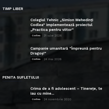
TIMP LIBER
Colegiul Tehnic „Simion Mehedinți
Codlea” implementează proiectul
„Practica pentru viitor”
31 iulie 2026
Codlea
Campanie umanitară ”Împreună pentru
Dragoș!”
24 mai 2026
Codlea
PENITA SUFLETULUI
Crima de a fi adolescent – Tinerețe, te
iau cu mine...
24 noiembrie 2020
Codlea