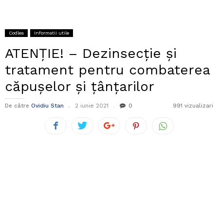
Codlea
Informatii utile
ATENȚIE! – Dezinsecție și
tratament pentru combaterea
căpușelor și țânțarilor
De către
Ovidiu Stan
2 iunie 2021
0
991 vizualizari