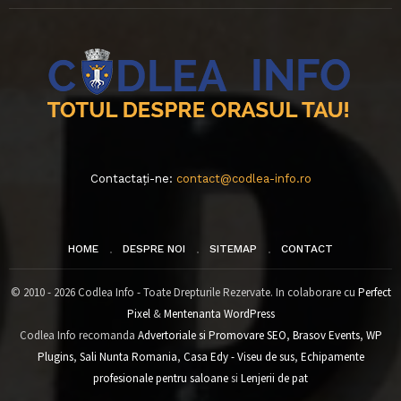
Contactați-ne:
contact@codlea-info.ro
HOME
DESPRE NOI
SITEMAP
CONTACT
© 2010 - 2026 Codlea Info - Toate Drepturile Rezervate. In colaborare cu
Perfect
Pixel
&
Mentenanta WordPress
Codlea Info recomanda
Advertoriale si Promovare SEO
,
Brasov Events
,
WP
Plugins
,
Sali Nunta Romania
,
Casa Edy - Viseu de sus
,
Echipamente
profesionale pentru saloane
si
Lenjerii de pat