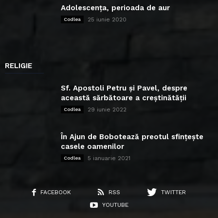
Adolescența, perioada de aur
25 iunie 2020
Codlea
RELIGIE
Sf. Apostoli Petru și Pavel, despre
această sărbătoare a creștinătății
29 iunie 2022
Codlea
În Ajun de Bobotează preotul sfințește
casele oamenilor
5 ianuarie 2021
Codlea
FACEBOOK
RSS
TWITTER
YOUTUBE