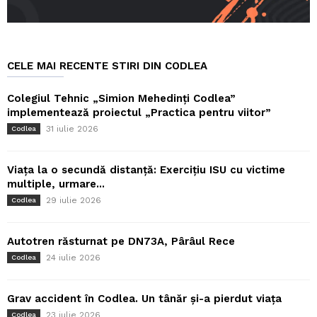
CELE MAI RECENTE STIRI DIN CODLEA
Colegiul Tehnic „Simion Mehedinți Codlea”
implementează proiectul „Practica pentru viitor”
31 iulie 2026
Codlea
Viața la o secundă distanță: Exercițiu ISU cu victime
multiple, urmare...
29 iulie 2026
Codlea
Autotren răsturnat pe DN73A, Pârâul Rece
24 iulie 2026
Codlea
Grav accident în Codlea. Un tânăr și-a pierdut viața
23 iulie 2026
Codlea