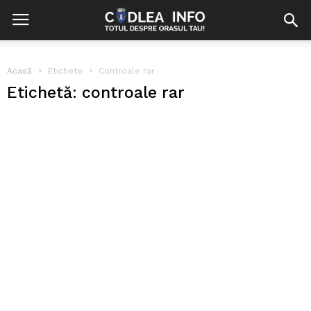
Acasă
Etichete
Controale rar
Etichetă: controale rar