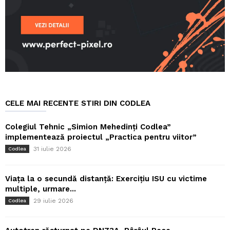
CELE MAI RECENTE STIRI DIN CODLEA
Colegiul Tehnic „Simion Mehedinți Codlea”
implementează proiectul „Practica pentru viitor”
31 iulie 2026
Codlea
Viața la o secundă distanță: Exercițiu ISU cu victime
multiple, urmare...
29 iulie 2026
Codlea