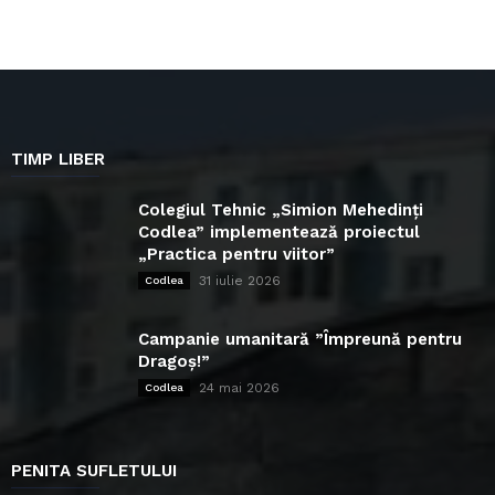
TIMP LIBER
Colegiul Tehnic „Simion Mehedinți
Codlea” implementează proiectul
„Practica pentru viitor”
31 iulie 2026
Codlea
Campanie umanitară ”Împreună pentru
Dragoș!”
24 mai 2026
Codlea
PENITA SUFLETULUI