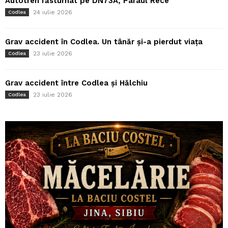
Autotren răsturnat pe DN73A, Pârâul Rece
24 iulie 2026
Codlea
Grav accident în Codlea. Un tânăr și-a pierdut viața
23 iulie 2026
Codlea
Grav accident între Codlea și Hălchiu
23 iulie 2026
Codlea