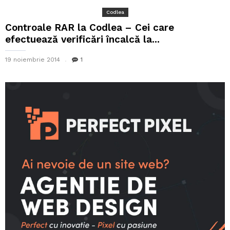
Codlea
Controale RAR la Codlea – Cei care
efectuează verificări încalcă la...
19 noiembrie 2014
1