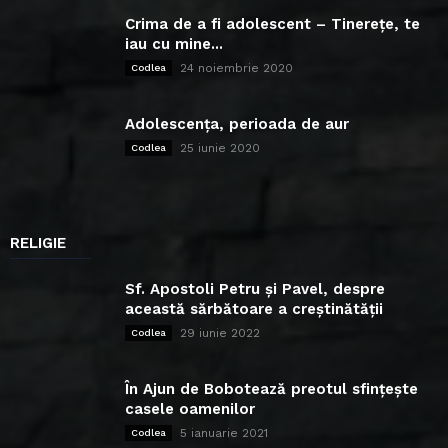
Crima de a fi adolescent – Tinerețe, te
iau cu mine...
24 noiembrie 2020
Codlea
Adolescența, perioada de aur
25 iunie 2020
Codlea
RELIGIE
Sf. Apostoli Petru și Pavel, despre
această sărbătoare a creștinătății
29 iunie 2022
Codlea
În Ajun de Bobotează preotul sfințește
casele oamenilor
5 ianuarie 2021
Codlea