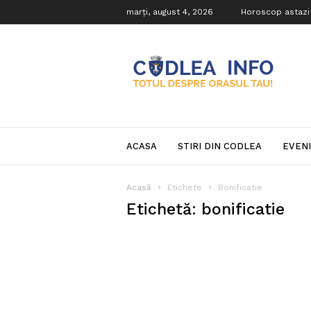
marți, august 4, 2026
Horoscop astazi
Codlea
Info
ACASA
STIRI DIN CODLEA
EVEN
Acasă
Etichete
Bonificatie
Etichetă: bonificatie