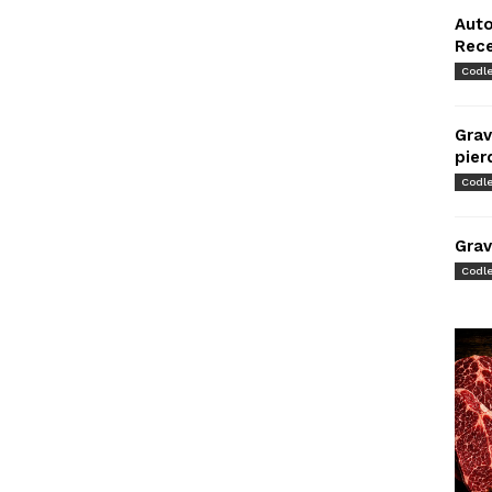
Auto
Rec
Codl
Grav
pier
Codl
Grav
Codl