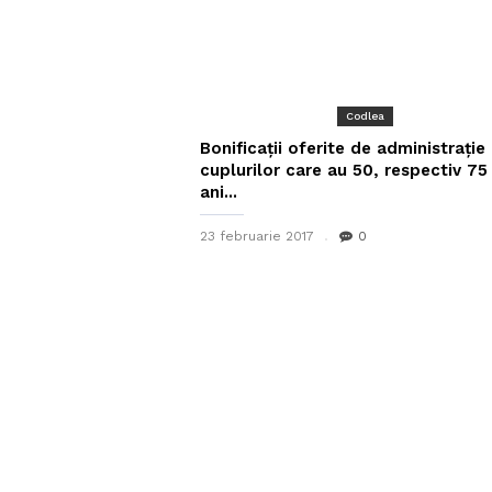
Codlea
Bonificații oferite de administrație
cuplurilor care au 50, respectiv 75
ani...
23 februarie 2017
0