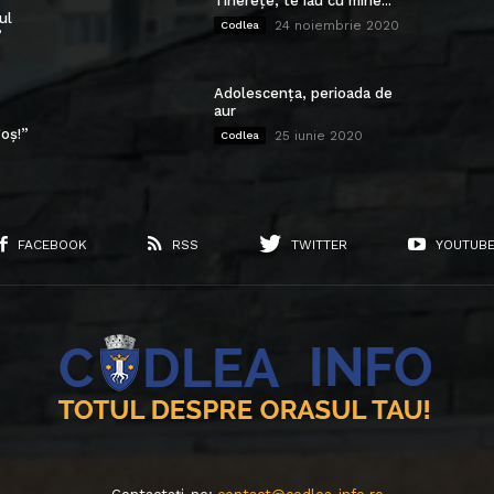
Tinerețe, te iau cu mine...
ul
24 noiembrie 2020
Codlea
”
Adolescența, perioada de
aur
oș!”
25 iunie 2020
Codlea
FACEBOOK
RSS
TWITTER
YOUTUB