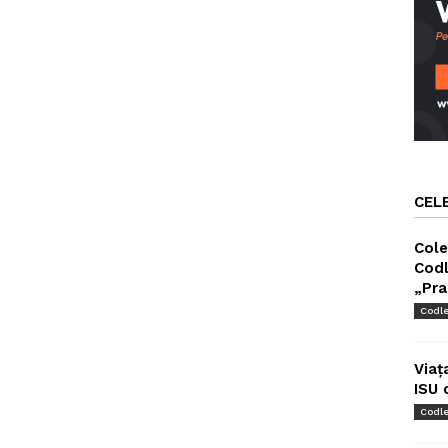
CEL
Cole
Codl
„Pra
Codl
Viaț
ISU 
Codl