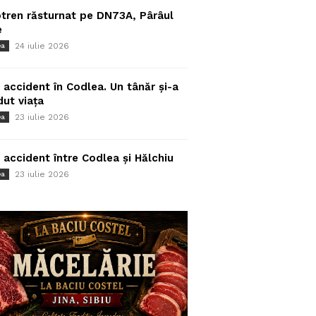
tren răsturnat pe DN73A, Pârâul
e
24 iulie 2026
ea
 accident în Codlea. Un tânăr și-a
dut viața
23 iulie 2026
ea
 accident între Codlea și Hălchiu
23 iulie 2026
ea