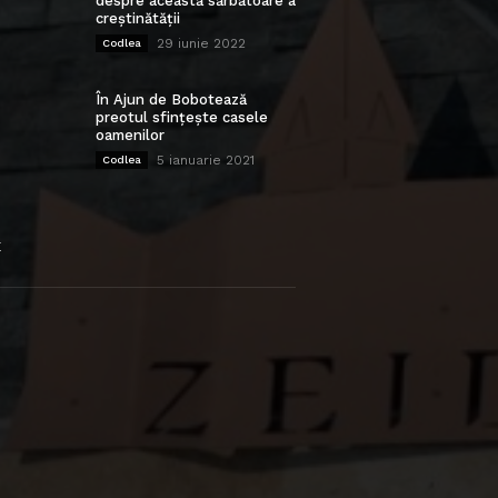
despre această sărbătoare a
creștinătății
29 iunie 2022
Codlea
În Ajun de Bobotează
preotul sfințește casele
oamenilor
5 ianuarie 2021
Codlea
E