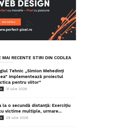
E MAI RECENTE STIRI DIN CODLEA
giul Tehnic „Simion Mehedinți
ea” implementează proiectul
ctica pentru viitor”
31 iulie 2026
ea
a la o secundă distanță: Exercițiu
cu victime multiple, urmare...
29 iulie 2026
ea