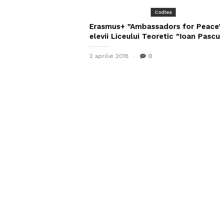
Codlea
Erasmus+ ”Ambassadors for Peace
elevii Liceului Teoretic ”Ioan Pasc
2 aprilie 2018
0