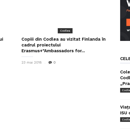
Codlea
ui
Copiii din Codlea au vizitat Finlanda în
cadrul proiectului
Erasmus+”Ambassadors for...
CEL
23 mai 2018
0
Cole
Codl
„Pra
Codl
Viaț
ISU 
Codl