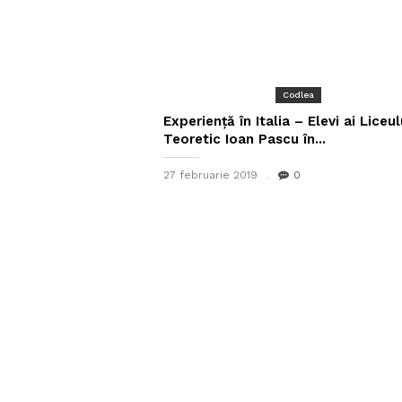
Codlea
Experiență în Italia – Elevi ai Liceul
Teoretic Ioan Pascu în...
27 februarie 2019
0