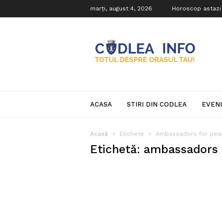
marți, august 4, 2026
Horoscop astazi
Codlea
Info
ACASA
STIRI DIN CODLEA
EVEN
Acasă
Etichete
Ambassadors for pea
Etichetă: ambassadors 