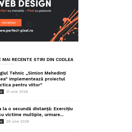
E MAI RECENTE STIRI DIN CODLEA
giul Tehnic „Simion Mehedinți
ea” implementează proiectul
ctica pentru viitor”
31 iulie 2026
ea
a la o secundă distanță: Exercițiu
cu victime multiple, urmare...
29 iulie 2026
ea