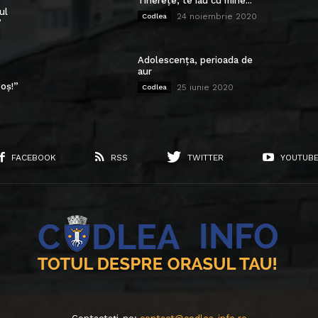
Tinerețe, te iau cu mine...
ul
24 noiembrie 2020
Codlea
”
Adolescența, perioada de
aur
oș!”
25 iunie 2020
Codlea
FACEBOOK
RSS
TWITTER
YOUTUB