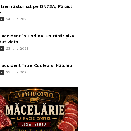
tren răsturnat pe DN73A, Pârâul
e
24 iulie 2026
ea
 accident în Codlea. Un tânăr și-a
dut viața
23 iulie 2026
ea
 accident între Codlea și Hălchiu
23 iulie 2026
ea