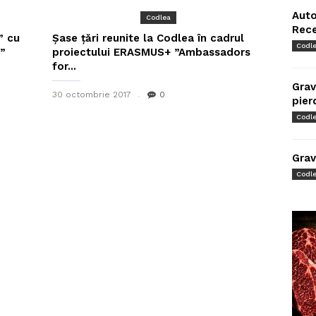
Auto
Codlea
Rec
” cu
Șase țări reunite la Codlea în cadrul
Codl
u”
proiectului ERASMUS+ ”Ambassadors
for...
Grav
30 octombrie 2017
0
pier
Codl
Grav
Codl