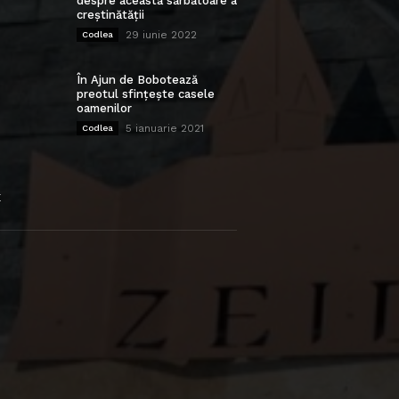
despre această sărbătoare a
creștinătății
29 iunie 2022
Codlea
În Ajun de Bobotează
preotul sfințește casele
oamenilor
5 ianuarie 2021
Codlea
E