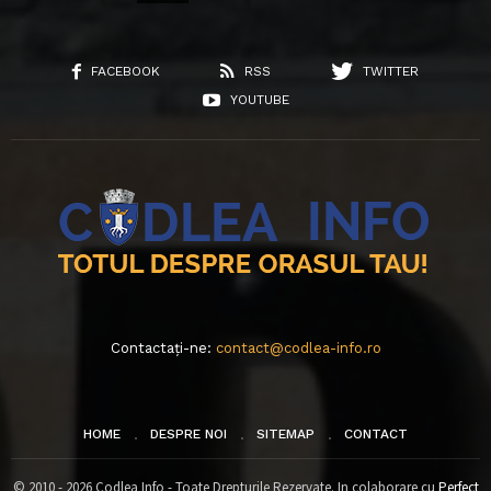
FACEBOOK
RSS
TWITTER
YOUTUBE
Contactați-ne:
contact@codlea-info.ro
HOME
DESPRE NOI
SITEMAP
CONTACT
© 2010 - 2026 Codlea Info - Toate Drepturile Rezervate. In colaborare cu
Perfect