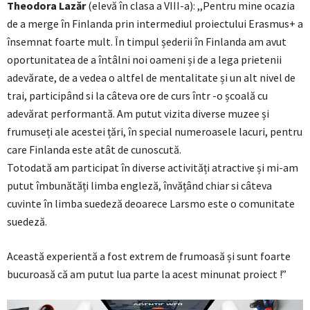
Theodora Lazăr
(elevă în clasa a VIII-a): ,,Pentru mine ocazia
de a merge în Finlanda prin intermediul proiectului Erasmus+ a
însemnat foarte mult. În timpul șederii în Finlanda am avut
oportunitatea de a întâlni noi oameni și de a lega prietenii
adevărate, de a vedea o altfel de mentalitate și un alt nivel de
trai, participând si la câteva ore de curs într -o școală cu
adevărat performantă. Am putut vizita diverse muzee și
frumuseți ale acestei țări, în special numeroasele lacuri, pentru
care Finlanda este atât de cunoscută.
Totodată am participat în diverse activități atractive și mi-am
putut îmbunătăți limba engleză, învățând chiar si câteva
cuvinte în limba suedeză deoarece Larsmo este o comunitate
suedeză.
Această experientă a fost extrem de frumoasă și sunt foarte
bucuroasă că am putut lua parte la acest minunat proiect !”