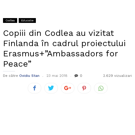
Codlea
Educatie
Copiii din Codlea au vizitat
Finlanda în cadrul proiectului
Erasmus+”Ambassadors for
Peace”
De către
Ovidiu Stan
23 mai 2018
0
2.629 vizualizari