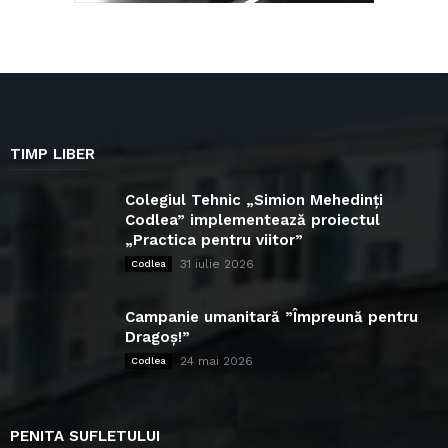
TIMP LIBER
Colegiul Tehnic „Simion Mehedinți
Codlea” implementează proiectul
„Practica pentru viitor”
31 iulie 2026
Codlea
Campanie umanitară ”Împreună pentru
Dragoș!”
24 mai 2026
Codlea
PENITA SUFLETULUI