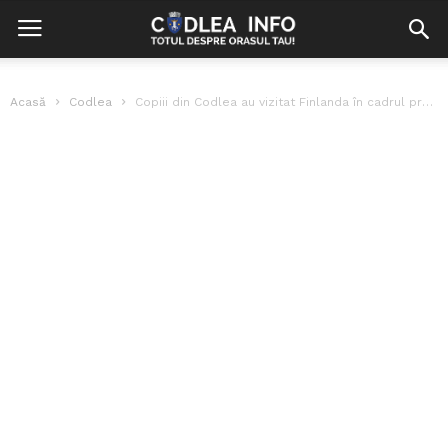
Acasă
Codlea
Copiii din Codlea au vizitat Finlanda în cadrul proiectului Erasmus+”Ambassadors for Peace”