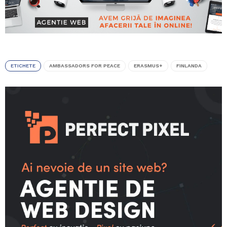
ETICHETE
AMBASSADORS FOR PEACE
ERASMUS+
FINLANDA