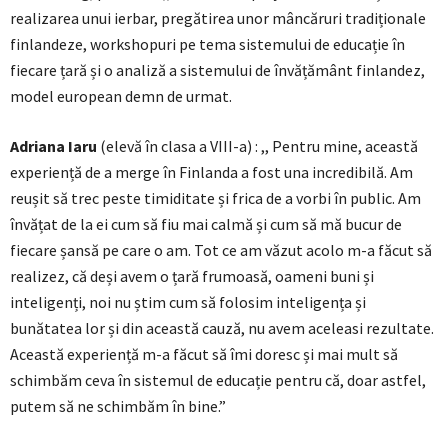
realizarea unui ierbar, pregătirea unor mâncăruri tradiționale
finlandeze, workshopuri pe tema sistemului de educație în
fiecare țară și o analiză a sistemului de învățământ finlandez,
model european demn de urmat.
Adriana Iaru
(elevă în clasa a VIII-a) : ,, Pentru mine, această
experiență de a merge în Finlanda a fost una incredibilă. Am
reușit să trec peste timiditate și frica de a vorbi în public. Am
învățat de la ei cum să fiu mai calmă și cum să mă bucur de
fiecare șansă pe care o am. Tot ce am văzut acolo m-a făcut să
realizez, că deși avem o țară frumoasă, oameni buni și
inteligenți, noi nu știm cum să folosim inteligența și
bunătatea lor și din această cauză, nu avem aceleasi rezultate.
Această experiență m-a făcut să îmi doresc și mai mult să
schimbăm ceva în sistemul de educație pentru că, doar astfel,
putem să ne schimbăm în bine.”