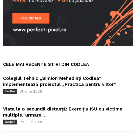
CELE MAI RECENTE STIRI DIN CODLEA
Colegiul Tehnic „Simion Mehedinți Codlea”
implementează proiectul „Practica pentru viitor”
31 iulie 2026
Codlea
Viața la o secundă distanță: Exercițiu ISU cu victime
multiple, urmare...
29 iulie 2026
Codlea