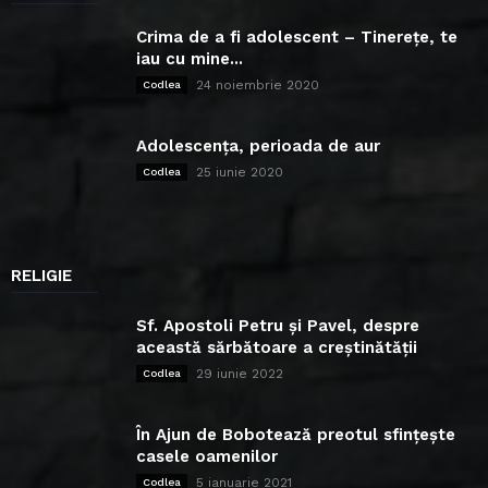
Crima de a fi adolescent – Tinerețe, te
iau cu mine...
24 noiembrie 2020
Codlea
Adolescența, perioada de aur
25 iunie 2020
Codlea
RELIGIE
Sf. Apostoli Petru și Pavel, despre
această sărbătoare a creștinătății
29 iunie 2022
Codlea
În Ajun de Bobotează preotul sfințește
casele oamenilor
5 ianuarie 2021
Codlea