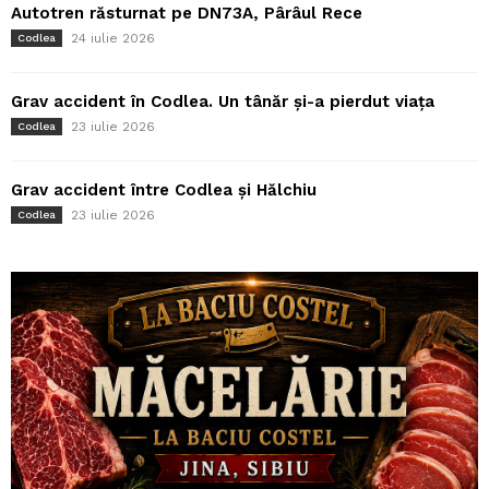
Autotren răsturnat pe DN73A, Pârâul Rece
24 iulie 2026
Codlea
Grav accident în Codlea. Un tânăr și-a pierdut viața
23 iulie 2026
Codlea
Grav accident între Codlea și Hălchiu
23 iulie 2026
Codlea