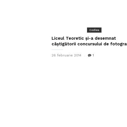
Codlea
Liceul Teoretic și-a desemnat
câștigătorii concursului de fotogra
26 februarie 2014
1