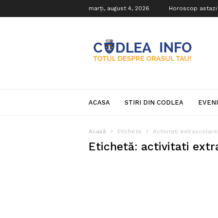
marți, august 4, 2026
Horoscop astazi
Codlea
Info
ACASA
STIRI DIN CODLEA
EVEN
Acasă
Etichete
Activitati extrascolare
Etichetă: activitati ext