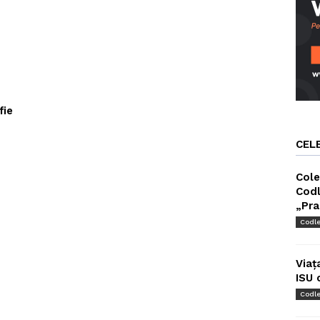
fie
CEL
Cole
Codl
„Pra
Codl
Viaț
ISU 
Codl