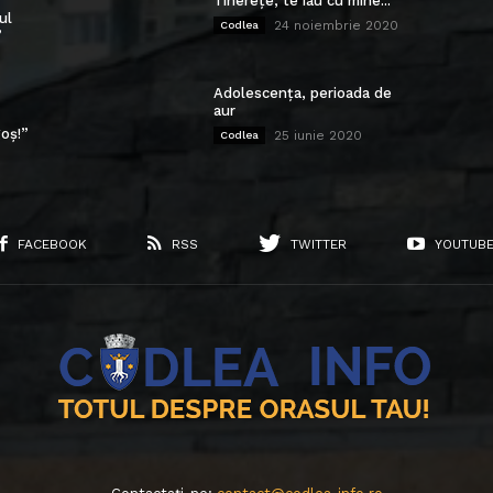
Tinerețe, te iau cu mine...
ul
24 noiembrie 2020
Codlea
”
Adolescența, perioada de
aur
oș!”
25 iunie 2020
Codlea
FACEBOOK
RSS
TWITTER
YOUTUB