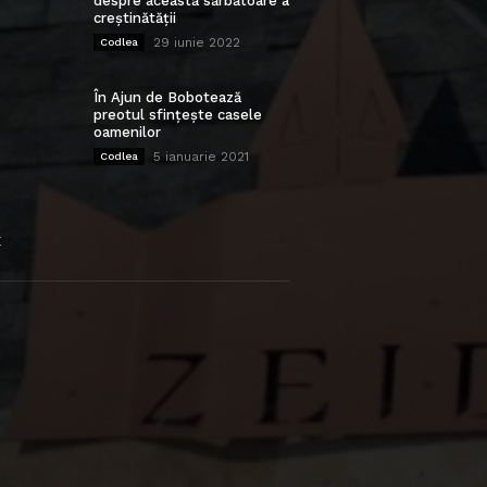
despre această sărbătoare a
creștinătății
29 iunie 2022
Codlea
În Ajun de Bobotează
preotul sfințește casele
oamenilor
5 ianuarie 2021
Codlea
E