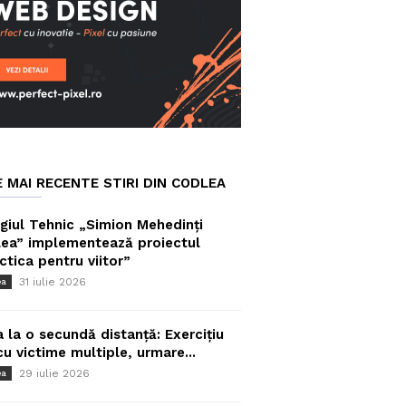
E MAI RECENTE STIRI DIN CODLEA
giul Tehnic „Simion Mehedinți
ea” implementează proiectul
ctica pentru viitor”
31 iulie 2026
ea
a la o secundă distanță: Exercițiu
cu victime multiple, urmare...
29 iulie 2026
ea