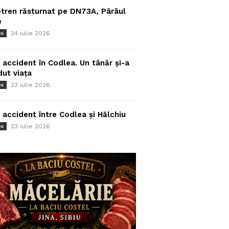
tren răsturnat pe DN73A, Pârâul
e
24 iulie 2026
ea
 accident în Codlea. Un tânăr și-a
dut viața
23 iulie 2026
ea
 accident între Codlea și Hălchiu
23 iulie 2026
ea