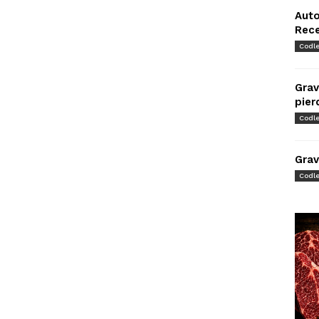
Auto
Rec
Codl
Grav
pier
Codl
Grav
Codl