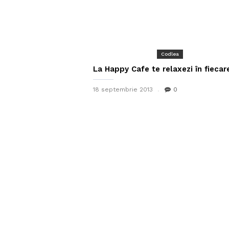
Codlea
La Happy Cafe te relaxezi în fiecare
18 septembrie 2013
0