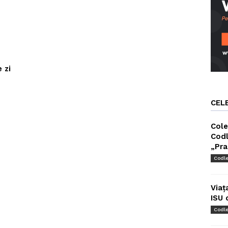
 zi
CEL
Cole
Codl
„Pra
Codl
Viaț
ISU 
Codl