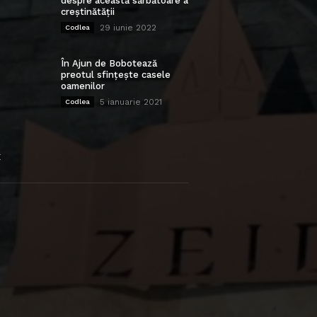
despre această sărbătoare a
creștinătății
29 iunie 2022
Codlea
În Ajun de Bobotează
preotul sfințește casele
oamenilor
5 ianuarie 2021
Codlea
E