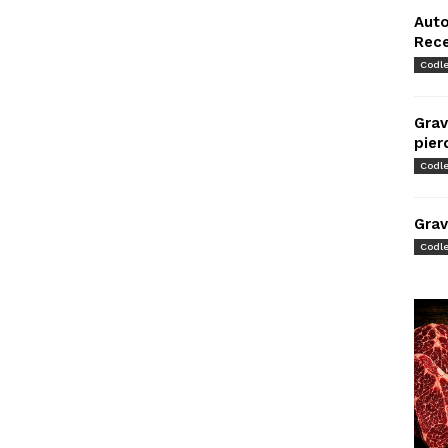
Auto
Rec
Codl
Grav
pier
Codl
Grav
Codl