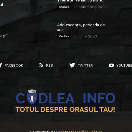
Tinerețe, te iau cu mine...
ul
24 noiembrie 2020
Codlea
”
Adolescența, perioada de
aur
oș!”
25 iunie 2020
Codlea
FACEBOOK
RSS
TWITTER
YOUTUB