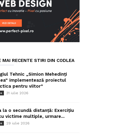
E MAI RECENTE STIRI DIN CODLEA
giul Tehnic „Simion Mehedinți
ea” implementează proiectul
ctica pentru viitor”
31 iulie 2026
ea
a la o secundă distanță: Exercițiu
cu victime multiple, urmare...
29 iulie 2026
ea