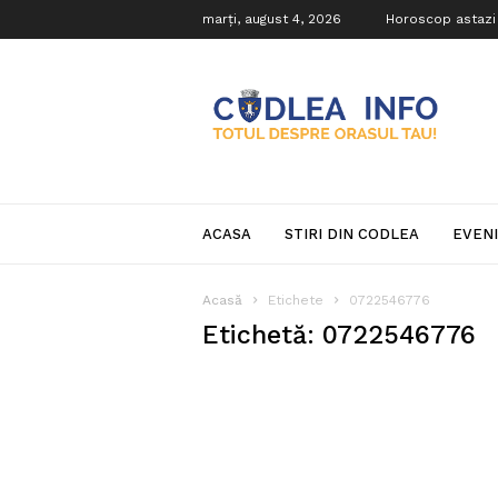
marți, august 4, 2026
Horoscop astazi
Codlea
Info
ACASA
STIRI DIN CODLEA
EVEN
Acasă
Etichete
0722546776
Etichetă: 0722546776