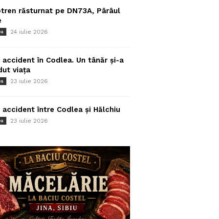
tren răsturnat pe DN73A, Pârâul
e
24 iulie 2026
ea
 accident în Codlea. Un tânăr și-a
dut viața
23 iulie 2026
ea
 accident între Codlea și Hălchiu
23 iulie 2026
ea