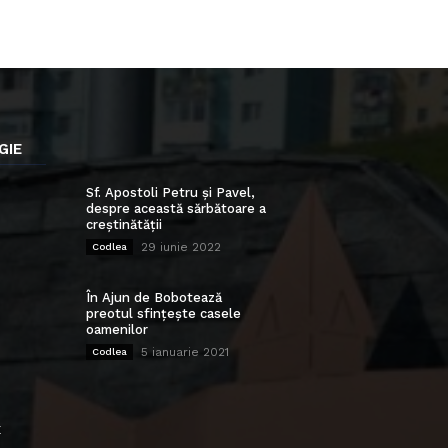
GIE
Sf. Apostoli Petru și Pavel,
despre această sărbătoare a
creștinătății
29 iunie 2022
Codlea
În Ajun de Bobotează
preotul sfințește casele
oamenilor
5 ianuarie 2021
Codlea
E