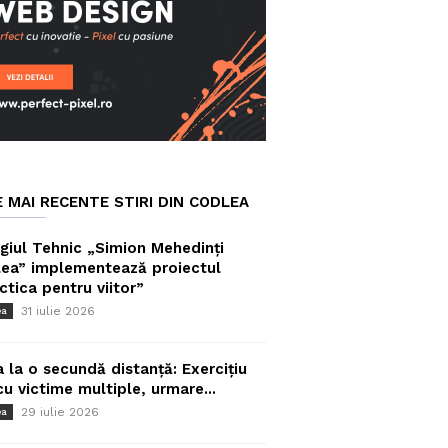
E MAI RECENTE STIRI DIN CODLEA
giul Tehnic „Simion Mehedinți
ea” implementează proiectul
ctica pentru viitor”
31 iulie 2026
ea
a la o secundă distanță: Exercițiu
cu victime multiple, urmare...
29 iulie 2026
ea