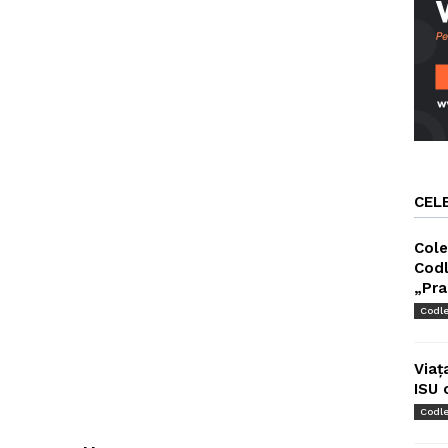
CEL
Cole
Codl
„Pra
Codl
Viaț
ISU 
Codl