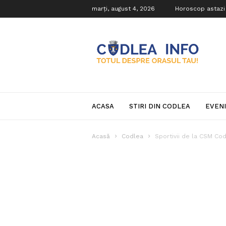
marți, august 4, 2026
Horoscop astazi
Codlea
Info
ACASA
STIRI DIN CODLEA
EVEN
Acasă
Codlea
Sportivii de la CSM Co