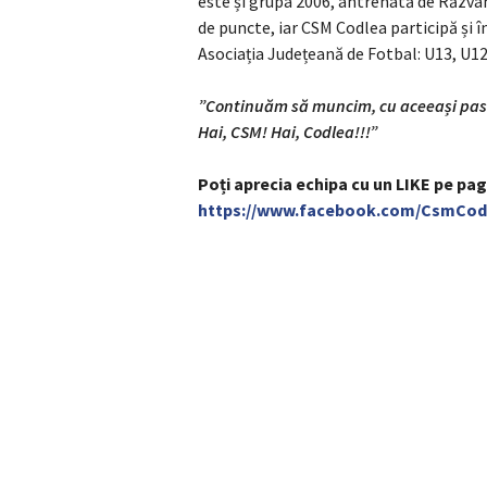
este și grupa 2006, antrenată de Răzv
de puncte, iar CSM Codlea participă și î
Asociația Județeană de Fotbal: U13, U12,
”Continuăm să muncim, cu aceeași pasiu
Hai, CSM! Hai, Codlea!!!”
Poți aprecia echipa cu un LIKE pe pa
https://www.facebook.com/CsmCod