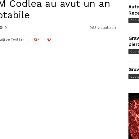
SM Codlea au avut un an
Auto
tabile
Rec
Codl
0
963 vizualizari
Grav
uiți pe Twitter
pier
Codl
Grav
Codl