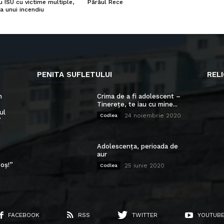
u ISU cu victime multiple,
Pârâul Rece
a unui incendiu
PENITA SUFLETULUI
RELI
n
Crima de a fi adolescent –
Tinerețe, te iau cu mine...
ul
24 noiembrie 2020
Codlea
”
Adolescența, perioada de
aur
oș!”
25 iunie 2020
Codlea
FACEBOOK
RSS
TWITTER
YOUTUB