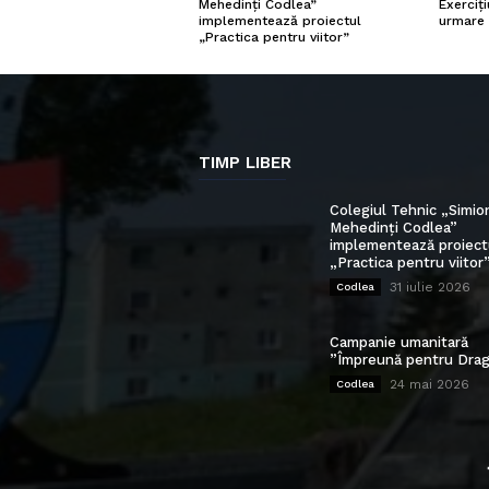
Exerciți
Mehedinți Codlea”
urmare 
implementează proiectul
„Practica pentru viitor”
TIMP LIBER
Colegiul Tehnic „Simio
Mehedinți Codlea”
implementează proiect
„Practica pentru viitor
31 iulie 2026
Codlea
Campanie umanitară
”Împreună pentru Drag
24 mai 2026
Codlea