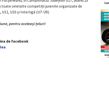
an Focșeneanu, în Campionatul Județean U17, având 25
n toate celelalte competiții juvenile organizate de
 U11, U10 și Interligă (U7-U9).
ne, pentru aceleași țeluri!
gina de facebook
lea