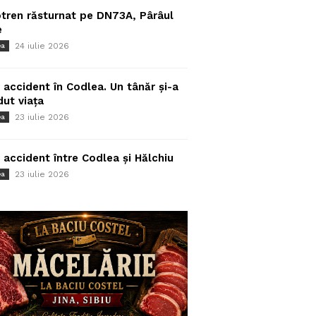
tren răsturnat pe DN73A, Pârâul
e
24 iulie 2026
ea
 accident în Codlea. Un tânăr și-a
dut viața
23 iulie 2026
ea
 accident între Codlea și Hălchiu
23 iulie 2026
ea