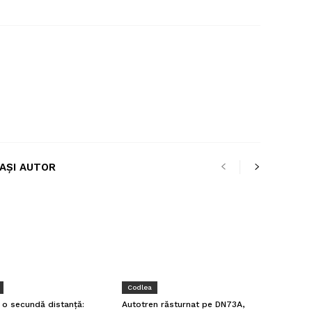
LAȘI AUTOR
Codlea
a o secundă distanță:
Autotren răsturnat pe DN73A,