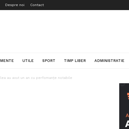
Despre noi
Contact
IMENTE
UTILE
SPORT
TIMP LIBER
ADMINISTRATIE
dlea au avut un an cu perfomanțe notabile