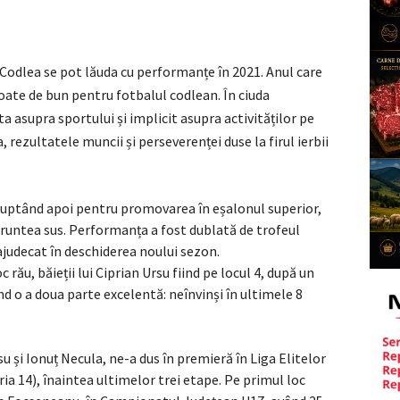
l Codlea se pot lăuda cu performanțe în 2021. Anul care
poate de bun pentru fotbalul codlean. În ciuda
 asupra sportului și implicit asupra activităților pe
rezultatele muncii și perseverenței duse la firul ierbii
, luptând apoi pentru promovarea în eșalonul superior,
u fruntea sus. Performanța a fost dublată de trofeul
ajudecat în deschiderea noului sezon.
 rău, băieții lui Ciprian Ursu fiind pe locul 4, după un
d o a doua parte excelentă: neînvinși în ultimele 8
u și Ionuț Necula, ne-a dus în premieră în Liga Elitelor
ria 14), înaintea ultimelor trei etape. Pe primul loc