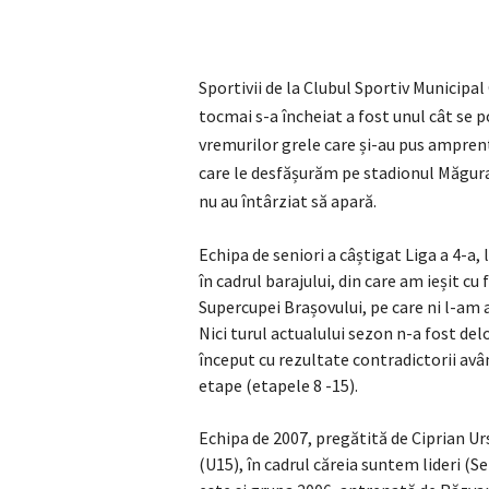
Sportivii de la Clubul Sportiv Municipa
tocmai s-a încheiat a fost unul cât se 
vremurilor grele care și-au pus amprenta
care le desfășurăm pe stadionul Măgura, 
nu au întârziat să apară.
Echipa de seniori a câștigat Liga a 4-a
în cadrul barajului, din care am ieșit c
Supercupei Brașovului, pe care ni l-am 
Nici turul actualului sezon n-a fost deloc
început cu rezultate contradictorii avân
etape (etapele 8 -15).
Echipa de 2007, pregătită de Ciprian Urs
(U15), în cadrul căreia suntem lideri (Se