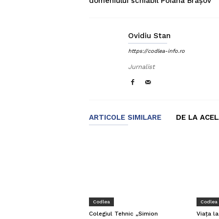
domeniului schiabil Poiana Brașov
Ovidiu Stan
https://codlea-info.ro
Jurnalist
ARTICOLE SIMILARE
DE LA ACE
Codlea
Codlea
Viața l
Colegiul Tehnic „Simion