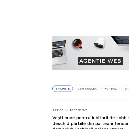
ETICHETE
CSM CODLEA
FOTBAL
SP
ARTICOLUL PRECEDENT
Vești bune pentru iubitorii de schi: 
deschid pârtiile din partea inferioa