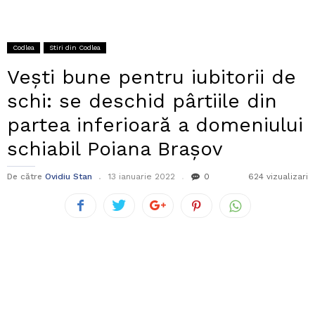
Codlea
Stiri din Codlea
Vești bune pentru iubitorii de
schi: se deschid pârtiile din
partea inferioară a domeniului
schiabil Poiana Brașov
De către
Ovidiu Stan
13 ianuarie 2022
0
624 vizualizari