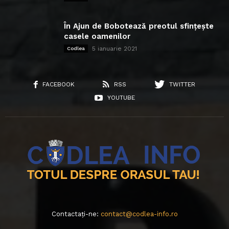
În Ajun de Bobotează preotul sfințește
casele oamenilor
5 ianuarie 2021
Codlea
FACEBOOK
RSS
TWITTER
YOUTUBE
Contactați-ne:
contact@codlea-info.ro