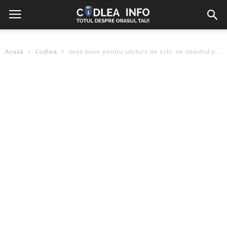
Acasă
Codlea
Vești bune pentru iubitorii de schi: se deschid pârtiile din partea inferioară...