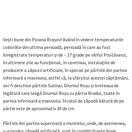
Vești bune din Poiana Brașov! Având în vedere temperaturile
coborâte din ultima perioadă, perioadă în care au fost
înregistrate temperaturi și de – 17 grade pe vârful Postăvarul,
în ultimele zile au funcționat, în continuu, instalațiile de
producere a zăpezii artificiale, în special pe pârtiile din partea
inferioară a masivului, astfel că, la sfârșitul acestei săptămâni,
vor fi deschise pârtiile Sulinar, Drumul Roșu și breteaua de
legătură care leagă Drumul Roșu cu pârtia Bradul, toate în
partea inferioară a masivului. Stratul de zăpadă bătută de pe
pârtie este de aproximativ 30 de cm.
Pârtiile din partea superioară a muntelui, unde, de asemenea,
s-a produs zăpadă artificială, sunt în condiții foarte bune,