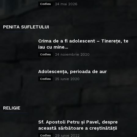
24 mai 2026
Codlea
PENITA SUFLETULUI
Crima de a fi adolescent – Tinerețe, te
iau cu mine...
24 noiembrie 2020
Codlea
Adolescența, perioada de aur
25 iunie 2020
Codlea
RELIGIE
Sf. Apostoli Petru și Pavel, despre
această sărbătoare a creștinătății
29 iunie 2022
Codlea