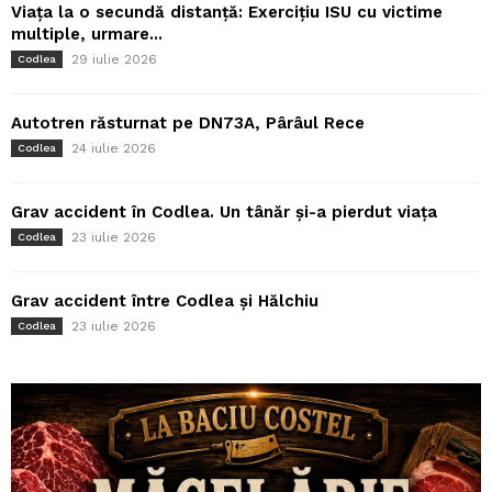
Viața la o secundă distanță: Exercițiu ISU cu victime
multiple, urmare...
29 iulie 2026
Codlea
Autotren răsturnat pe DN73A, Pârâul Rece
24 iulie 2026
Codlea
Grav accident în Codlea. Un tânăr și-a pierdut viața
23 iulie 2026
Codlea
Grav accident între Codlea și Hălchiu
23 iulie 2026
Codlea