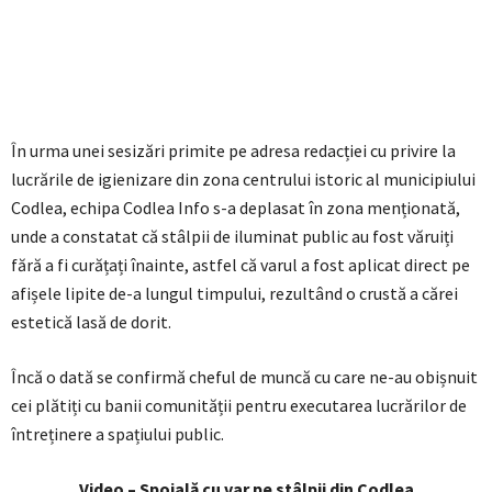
În urma unei sesizări primite pe adresa redacției cu privire la
lucrările de igienizare din zona centrului istoric al municipiului
Codlea, echipa Codlea Info s-a deplasat în zona menționată,
unde a constatat că stâlpii de iluminat public au fost văruiți
fără a fi curățați înainte, astfel că varul a fost aplicat direct pe
afișele lipite de-a lungul timpului, rezultând o crustă a cărei
estetică lasă de dorit.
Încă o dată se confirmă cheful de muncă cu care ne-au obișnuit
cei plătiți cu banii comunității pentru executarea lucrărilor de
întreținere a spațiului public.
Video – Spoială cu var pe stâlpii din Codlea