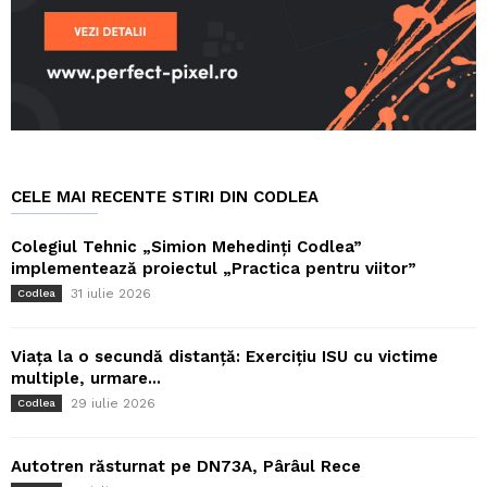
CELE MAI RECENTE STIRI DIN CODLEA
Colegiul Tehnic „Simion Mehedinți Codlea”
implementează proiectul „Practica pentru viitor”
31 iulie 2026
Codlea
Viața la o secundă distanță: Exercițiu ISU cu victime
multiple, urmare...
29 iulie 2026
Codlea
Autotren răsturnat pe DN73A, Pârâul Rece