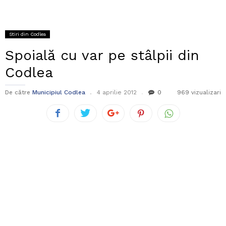
Stiri din Codlea
Spoială cu var pe stâlpii din
Codlea
De către
Municipiul Codlea
4 aprilie 2012
0
969 vizualizari