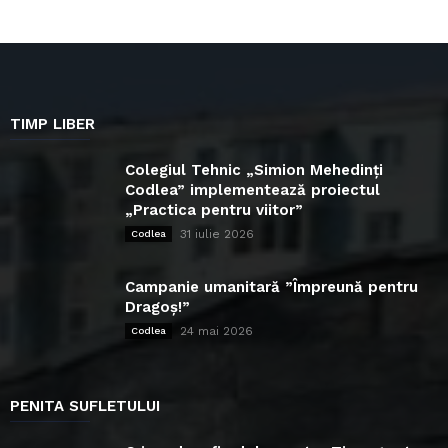
TIMP LIBER
Colegiul Tehnic „Simion Mehedinți
Codlea” implementează proiectul
„Practica pentru viitor”
31 iulie 2026
Codlea
Campanie umanitară ”Împreună pentru
Dragoș!”
24 mai 2026
Codlea
PENITA SUFLETULUI