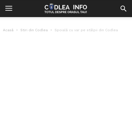
Acasă
Stiri din Codlea
Spoială cu var pe stâlpii din Codlea