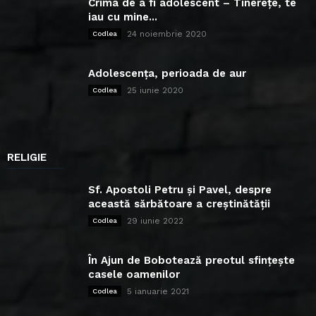
Crima de a fi adolescent – Tinerețe, te
iau cu mine...
24 noiembrie 2020
Codlea
Adolescența, perioada de aur
25 iunie 2020
Codlea
RELIGIE
Sf. Apostoli Petru și Pavel, despre
această sărbătoare a creștinătății
29 iunie 2022
Codlea
În Ajun de Bobotează preotul sfințește
casele oamenilor
5 ianuarie 2021
Codlea