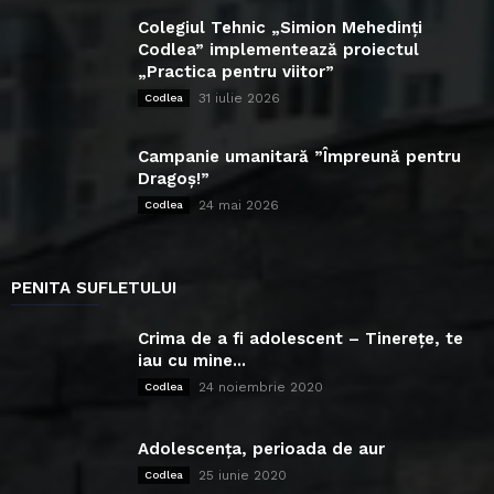
Colegiul Tehnic „Simion Mehedinți
Codlea” implementează proiectul
„Practica pentru viitor”
31 iulie 2026
Codlea
Campanie umanitară ”Împreună pentru
Dragoș!”
24 mai 2026
Codlea
PENITA SUFLETULUI
Crima de a fi adolescent – Tinerețe, te
iau cu mine...
24 noiembrie 2020
Codlea
Adolescența, perioada de aur
25 iunie 2020
Codlea