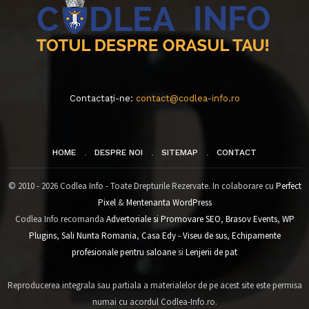
Contactați-ne:
contact@codlea-info.ro
HOME
DESPRE NOI
SITEMAP
CONTACT
© 2010 - 2026 Codlea Info - Toate Drepturile Rezervate. In colaborare cu
Perfect
Pixel
&
Mentenanta WordPress
Codlea Info recomanda
Advertoriale si Promovare SEO
,
Brasov Events
,
WP
Plugins
,
Sali Nunta Romania
,
Casa Edy - Viseu de sus
,
Echipamente
profesionale pentru saloane
si
Lenjerii de pat
Reproducerea integrala sau partiala a materialelor de pe acest site este permisa
numai cu acordul Codlea-Info.ro.