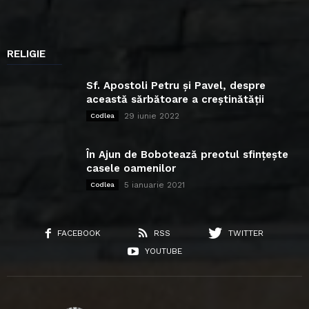
RELIGIE
Sf. Apostoli Petru și Pavel, despre
această sărbătoare a creștinătății
29 iunie 2022
Codlea
În Ajun de Bobotează preotul sfințește
casele oamenilor
5 ianuarie 2021
Codlea
FACEBOOK
RSS
TWITTER
YOUTUBE