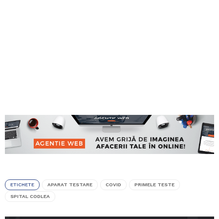
ETICHETE
APARAT TESTARE
COVID
PRIMELE TESTE
SPITAL CODLEA