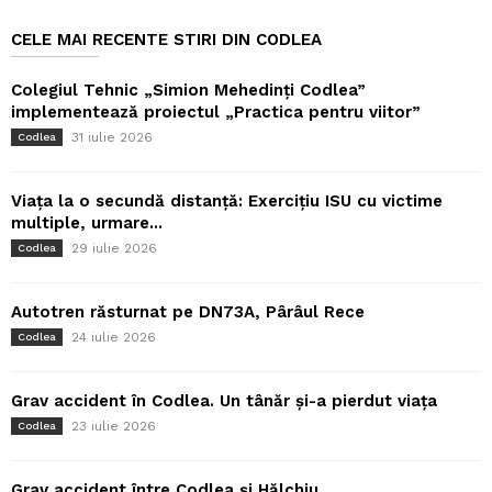
CELE MAI RECENTE STIRI DIN CODLEA
Colegiul Tehnic „Simion Mehedinți Codlea”
implementează proiectul „Practica pentru viitor”
31 iulie 2026
Codlea
Viața la o secundă distanță: Exercițiu ISU cu victime
multiple, urmare...
29 iulie 2026
Codlea
Autotren răsturnat pe DN73A, Pârâul Rece
24 iulie 2026
Codlea
Grav accident în Codlea. Un tânăr și-a pierdut viața
23 iulie 2026
Codlea
Grav accident între Codlea și Hălchiu