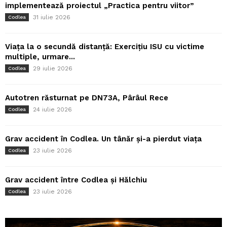
implementează proiectul „Practica pentru viitor”
31 iulie 2026
Codlea
Viața la o secundă distanță: Exercițiu ISU cu victime
multiple, urmare...
29 iulie 2026
Codlea
Autotren răsturnat pe DN73A, Pârâul Rece
24 iulie 2026
Codlea
Grav accident în Codlea. Un tânăr și-a pierdut viața
23 iulie 2026
Codlea
Grav accident între Codlea și Hălchiu
23 iulie 2026
Codlea