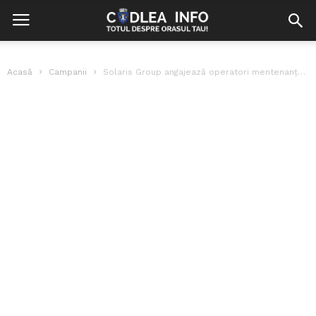
Acasă
Campanii
Solaris Group angajează operatori mentenanță pentru liniile de producție