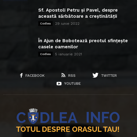
Sf. Apostoli Petru și Pavel, despre
această sărbătoare a creștinătății
29 iunie 2022
Codlea
În Ajun de Bobotează preotul sfințește
casele oamenilor
5 ianuarie 2021
Codlea
FACEBOOK
RSS
TWITTER
YOUTUBE