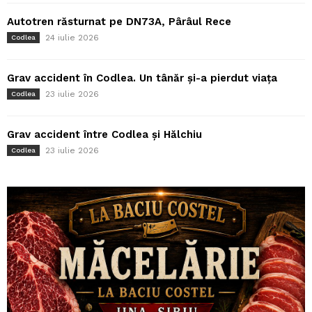
Autotren răsturnat pe DN73A, Pârâul Rece
24 iulie 2026
Codlea
Grav accident în Codlea. Un tânăr și-a pierdut viața
23 iulie 2026
Codlea
Grav accident între Codlea și Hălchiu
23 iulie 2026
Codlea