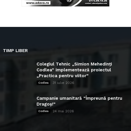
TIMP LIBER
Colegiul Tehnic „Simion Mehedinți
Codlea” implementează proiectul
„Practica pentru viitor”
31 iulie 2026
Codlea
Campanie umanitară ”Împreună pentru
Dragoș!”
24 mai 2026
Codlea