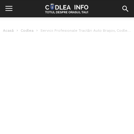
Acasă
Codlea
Servicii Profesionale Tractări Auto Brașov, Codlea, NON-STOP: Oriunde în România!