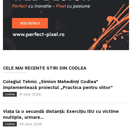
CELE MAI RECENTE STIRI DIN CODLEA
Colegiul Tehnic „Simion Mehedinți Codlea”
implementează proiectul „Practica pentru viitor”
31 iulie 2026
Codlea
Viața la o secundă distanță: Exercițiu ISU cu victime
multiple, urmare...
29 iulie 2026
Codlea