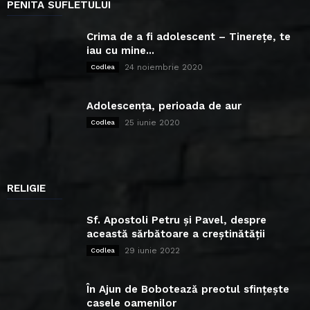
PENITA SUFLETULUI
Crima de a fi adolescent – Tinerețe, te
iau cu mine...
24 noiembrie 2020
Codlea
Adolescența, perioada de aur
25 iunie 2020
Codlea
RELIGIE
Sf. Apostoli Petru și Pavel, despre
această sărbătoare a creștinătății
29 iunie 2022
Codlea
În Ajun de Bobotează preotul sfințește
casele oamenilor