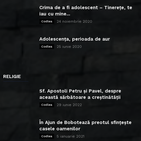
Crima de a fi adolescent – Tinerețe, te
iau cu mine...
24 noiembrie 2020
Codlea
Adolescența, perioada de aur
25 iunie 2020
Codlea
RELIGIE
Sf. Apostoli Petru și Pavel, despre
această sărbătoare a creștinătății
29 iunie 2022
Codlea
În Ajun de Bobotează preotul sfințește
casele oamenilor
5 ianuarie 2021
Codlea