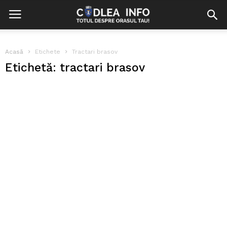
Acasă
Etichete
Tractari brasov
Etichetă: tractari brasov