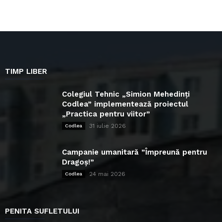
TIMP LIBER
Colegiul Tehnic „Simion Mehedinți
Codlea” implementează proiectul
„Practica pentru viitor”
31 iulie 2026
Codlea
Campanie umanitară ”Împreună pentru
Dragoș!”
24 mai 2026
Codlea
PENITA SUFLETULUI