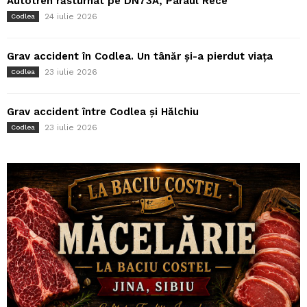
Autotren răsturnat pe DN73A, Pârâul Rece
24 iulie 2026
Codlea
Grav accident în Codlea. Un tânăr și-a pierdut viața
23 iulie 2026
Codlea
Grav accident între Codlea și Hălchiu
23 iulie 2026
Codlea