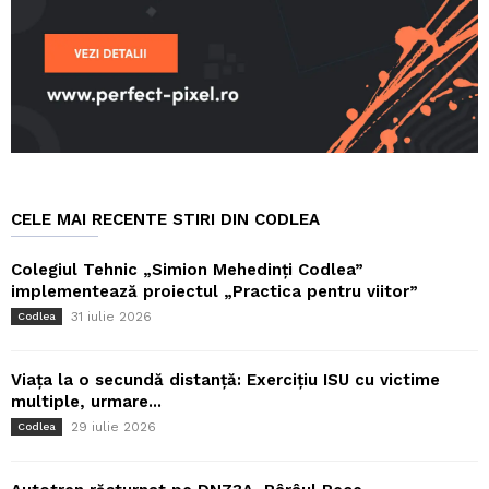
CELE MAI RECENTE STIRI DIN CODLEA
Colegiul Tehnic „Simion Mehedinți Codlea”
implementează proiectul „Practica pentru viitor”
31 iulie 2026
Codlea
Viața la o secundă distanță: Exercițiu ISU cu victime
multiple, urmare...
29 iulie 2026
Codlea